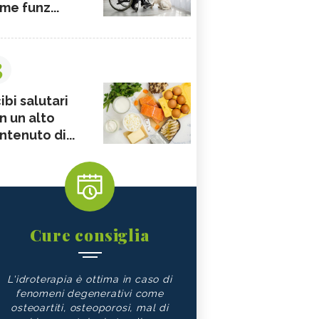
me funz...
3
ibi salutari
n un alto
ntenuto di...
Cure consiglia
L'idroterapia è ottima in caso di
fenomeni degenerativi come
osteoartiti, osteoporosi, mal di