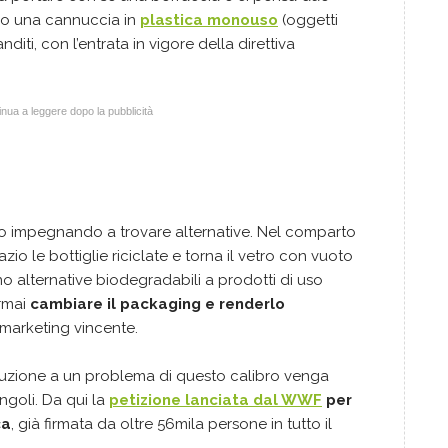
e o una cannuccia in
plastica monouso
(oggetti
iti, con l’entrata in vigore della direttiva
nua a leggere dopo la pubblicità
nno impegnando a trovare alternative. Nel comparto
azio le bottiglie riciclate e torna il vetro con vuoto
no alternative biodegradabili a prodotti di uso
ormai
cambiare il packaging e renderlo
 marketing vincente.
luzione a un problema di questo calibro venga
ngoli. Da qui la
petizione lanciata dal WWF
per
ca
, già firmata da oltre 56mila persone in tutto il