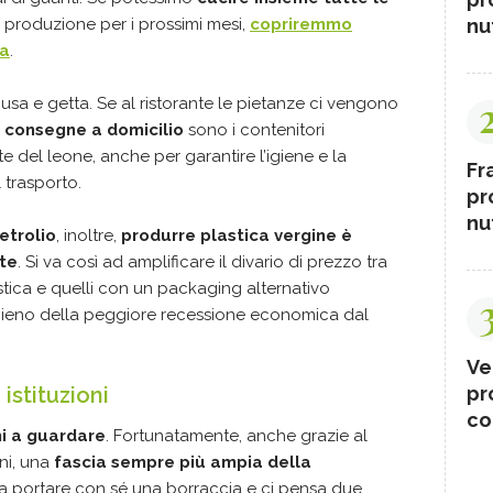
produzione per i prossimi mesi,
copriremmo
nut
ra
.
 usa e getta. Se al ristorante le pietanze ci vengono
e
consegne a domicilio
sono i contenitori
e del leone, anche per garantire l’igiene e la
Fr
 trasporto.
pr
nut
etrolio
, inoltre,
produrre plastica vergine è
te
. Si va così ad amplificare il divario di prezzo tra
astica e quelli con un packaging alternativo
pieno della peggiore recessione economica dal
Ve
istituzioni
pr
co
i a guardare
. Fortunatamente, anche grazie al
ni, una
fascia sempre più ampia della
 a portare con sé una borraccia e ci pensa due