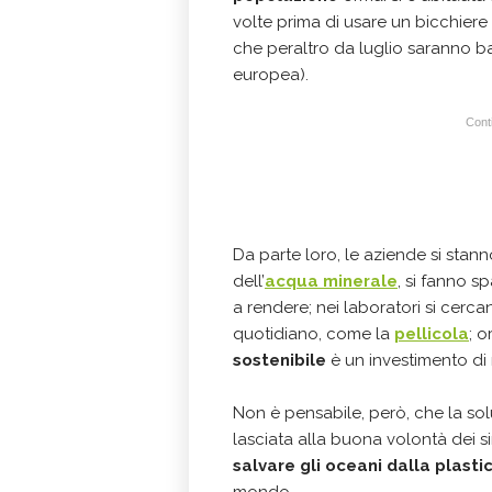
volte prima di usare un bicchier
che peraltro da luglio saranno band
europea).
Conti
Da parte loro, le aziende si sta
dell’
acqua minerale
, si fanno sp
a rendere; nei laboratori si cerca
quotidiano, come la
pellicola
; 
sostenibile
è un investimento di
Non è pensabile, però, che la so
lasciata alla buona volontà dei si
salvare gli oceani dalla plasti
mondo.