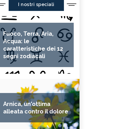
I nostri speciali
Fuoco, Terra, Aria,
Acqua: le
caratteristiche dei 12
segni zodiacali
Arnica, un'ottima
alleata contro il dolore