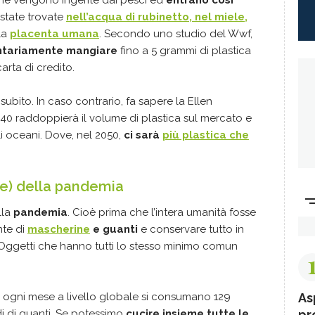
 state trovate
nell’acqua di rubinetto, nel miele,
la
placenta umana
. Secondo uno studio del Wwf,
ntariamente mangiare
fino a 5 grammi di plastica
arta di credito.
subito. In caso contrario, fa sapere la Ellen
040 raddoppierà il volume di plastica sul mercato e
li oceani. Dove, nel 2050,
ci sarà
più plastica che
le) della pandemia
lla
pandemia
. Cioè prima che l’intera umanità fosse
nte di
mascherine
e guanti
e conservare tutto in
. Oggetti che hanno tutti lo stesso minimo comun
, ogni mese a livello globale si consumano 129
As
di di guanti. Se potessimo
cucire insieme tutte le
pr