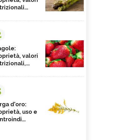
rizionali...
2
agole:
oprietà, valori
rizionali,...
3
rga d'oro:
oprietà, uso e
ntroindi...