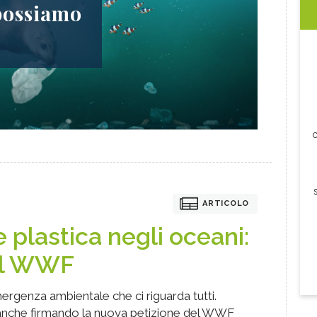
 possiamo
c
ARTICOLO
 plastica negli oceani:
del WWF
mergenza ambientale che ci riguarda tutti.
 anche firmando la nuova petizione del WWF