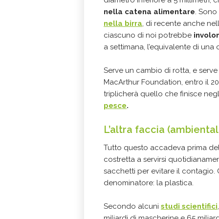
nella catena alimentare
. Sono
nella birra
, di recente anche nel
ciascuno di noi potrebbe
involo
a settimana, l’equivalente di una c
Serve un cambio di rotta, e serve 
MacArthur Foundation, entro il 2
triplicherà quello che finisce neg
pesce
.
L’altra faccia (ambienta
Tutto questo accadeva prima de
costretta a servirsi quotidianame
sacchetti per evitare il contagio
denominatore: la plastica.
Secondo alcuni
studi scientifici
miliardi di mascherine e 65 miliar