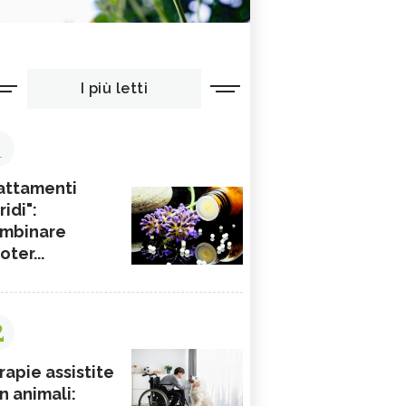
I più letti
1
attamenti
ridi":
mbinare
ioter...
2
rapie assistite
n animali: