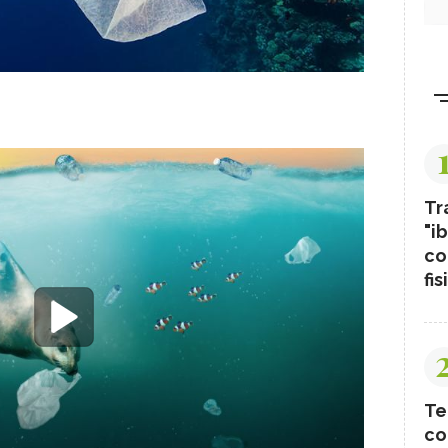
Tr
"ib
co
fis
Te
co