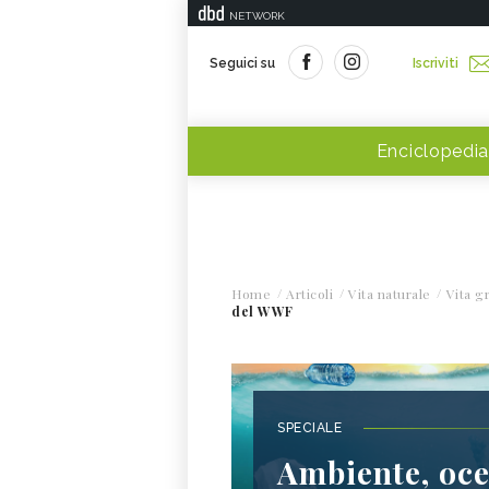
NETWORK
Seguici su
Iscriviti
Enciclopedia
Home
Articoli
Vita naturale
Vita g
del WWF
SPECIALE
Ambiente, oce