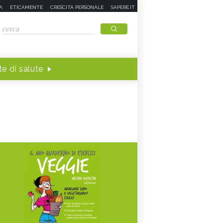
A
ETICAMENTE
CRESCITA PERSONALE
SAPERE.IT
e di salute