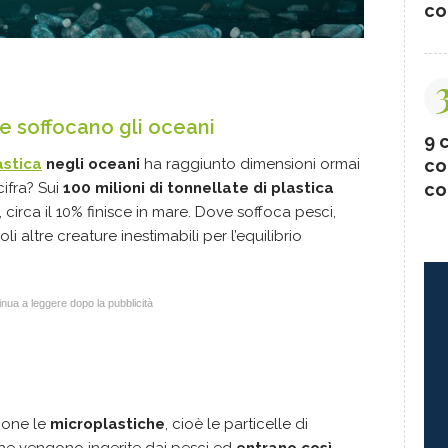
co
e soffocano gli oceani
9 c
astica
negli oceani
ha raggiunto dimensioni ormai
co
cifra? Sui
100 milioni di tonnellate di plastica
co
circa il 10% finisce in mare. Dove soffoca pesci,
 altre creature inestimabili per l’equilibrio
nua a leggere dopo la pubblicità
ione le
microplastiche
, cioè le particelle di
 che vengono ingerite dai pesci ed
entrano così