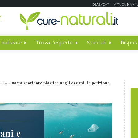
DEABYDAY
VITA DA MAMM
 naturale
Trova l'esperto
Speciali
Rispost
reen
Basta scaricare plastica negli oceani: la petizione
ani e