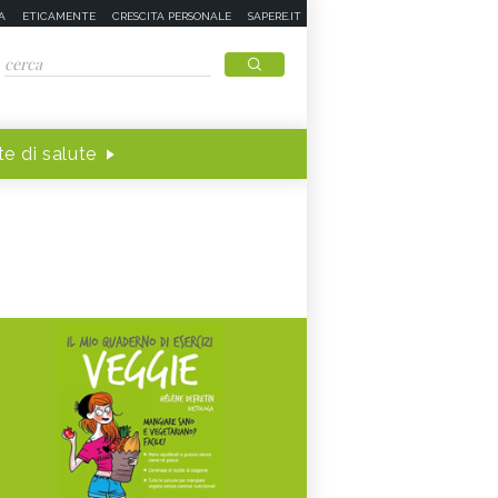
A
ETICAMENTE
CRESCITA PERSONALE
SAPERE.IT
e di salute