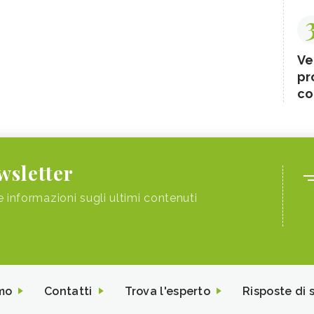
Ve
pr
co
ewsletter
e informazioni sugli ultimi contenuti
mo
Contatti
Trova l'esperto
Risposte di 