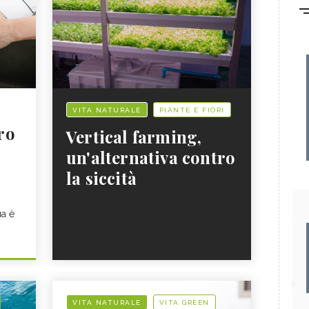
VITA NATURALE
PIANTE E FIORI
ro
Vertical farming,
un'alternativa contro
la siccità
ua è
VITA NATURALE
VITA GREEN