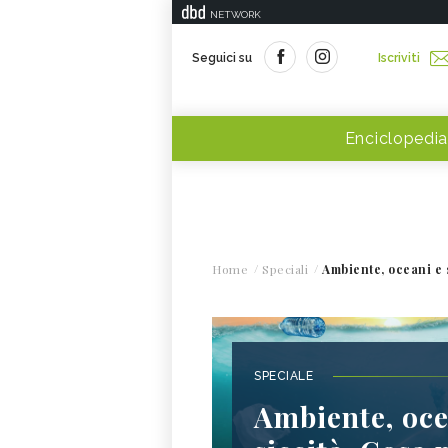
NETWORK
Seguici su
Iscriviti
Enciclopedia
Home
Speciali
Ambiente, oceani e 
SPECIALE
Ambiente, oce