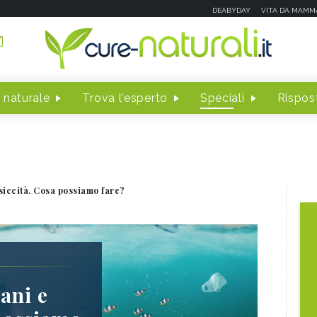
DEABYDAY
VITA DA MAMM
 naturale
Trova l'esperto
Speciali
Rispost
siccità. Cosa possiamo fare?
ani e