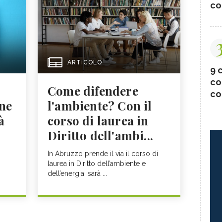
co
ARTICOLO
9 c
co
Come difendere
co
one
l'ambiente? Con il
à
corso di laurea in
Diritto dell'ambi...
In Abruzzo prende il via il corso di
laurea in Diritto dell’ambiente e
dell’energia: sarà ...