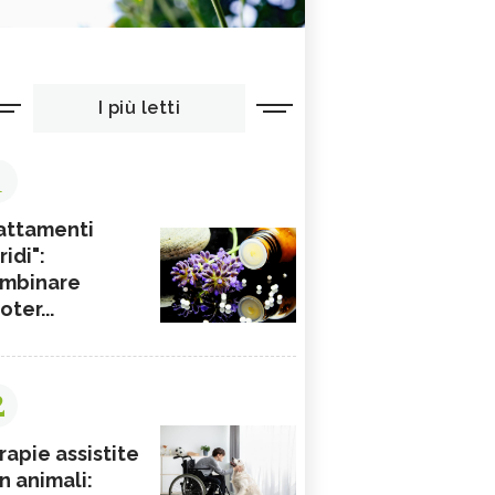
I più letti
1
attamenti
ridi":
mbinare
ioter...
2
rapie assistite
n animali: