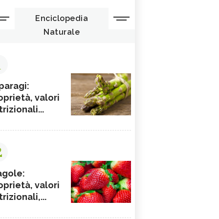
Enciclopedia
Naturale
1
paragi:
oprietà, valori
rizionali...
2
agole:
oprietà, valori
rizionali,...