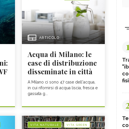
ARTICOLO
Acqua di Milano: le
Tr
ni:
case di distribuzione
"ib
WWF
disseminate in città
co
fis
A Milano ci sono 47 case dell'acqua,
in cui rifornirsi di acqua liscia, fresca e
gassata g...
Te
co
VITA NATURALE
VITA GREEN