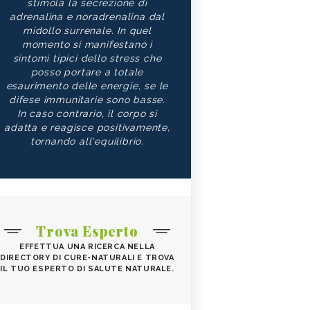
stimola la secrezione di
adrenalina e noradrenalina dal
midollo surrenale. In quel
momento si manifestano i
sintomi tipici dello stress che
posso portare a totale
esaurimento delle energie, se le
difese immunitarie sono basse.
In caso contrario, il corpo si
adatta e reagisce positivamente,
tornando all'equilibrio.
Trova Esperto
EFFETTUA UNA RICERCA NELLA
DIRECTORY DI CURE-NATURALI E TROVA
IL TUO ESPERTO DI SALUTE NATURALE.