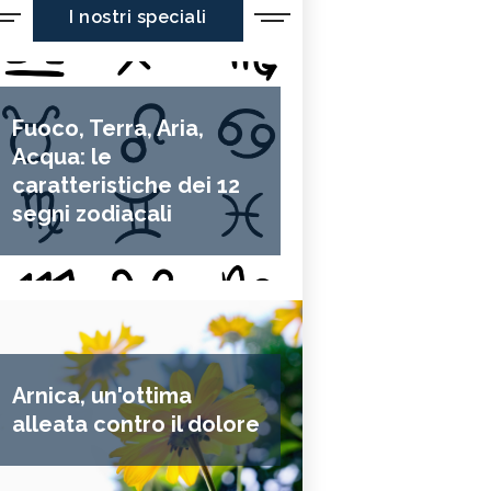
I nostri speciali
Fuoco, Terra, Aria,
Acqua: le
caratteristiche dei 12
segni zodiacali
Arnica, un'ottima
alleata contro il dolore