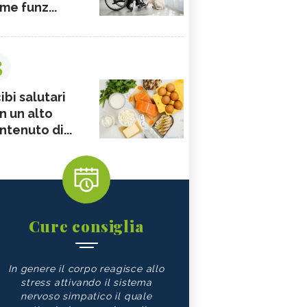
me funz...
3
ibi salutari
n un alto
ntenuto di...
Cure consiglia
In genere il corpo reagisce allo
stress attivando il sistema
nervoso simpatico il quale