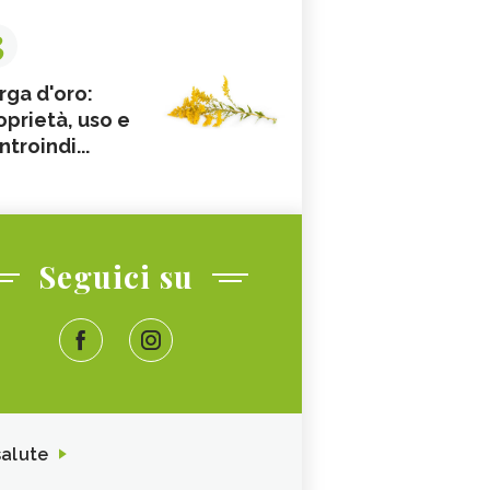
3
rga d'oro:
oprietà, uso e
ntroindi...
Seguici su
salute