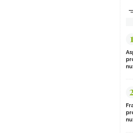
As
pr
nut
Fr
pr
nut