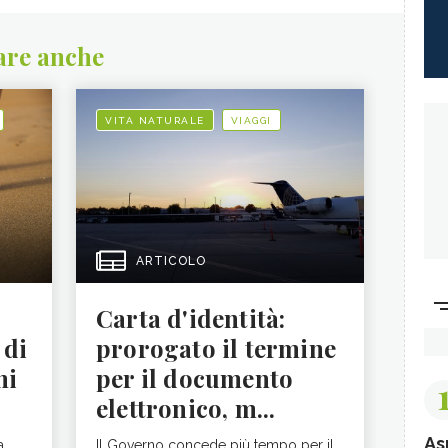
are anche
VITA NATURALE
VIAGGI
ARTICOLO
Carta d'identità:
 di
prorogato il termine
ni
per il documento
elettronico, m...
As
a,
Il Governo concede più tempo per il