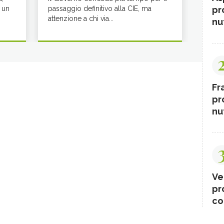
 un
passaggio definitivo alla CIE, ma
pr
attenzione a chi via...
nut
Fr
pr
nut
Ve
pr
co