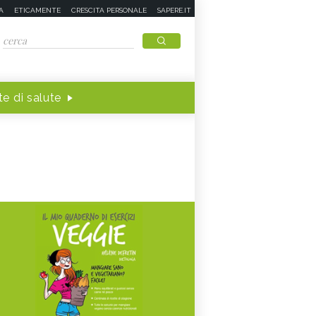
A
ETICAMENTE
CRESCITA PERSONALE
SAPERE.IT
e di salute