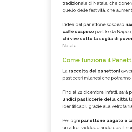
tradizionale di Natale, che done
quello delle festività, che aumenta
L’idea del panettone sospeso
na
caffè sospeso
partito da Napoli,
chi vive sotto la soglia di pov
Natale.
Come funziona il Panet
La
raccolta dei panettoni
avverr
pasticceri milanesi che potranno 
Fino al 22 dicembre, infatti, sarà
undici pasticcerie della città
identificabili grazie alla vetrofa
Per ogni
panettone pagato e la
un altro, raddoppiando così il nu