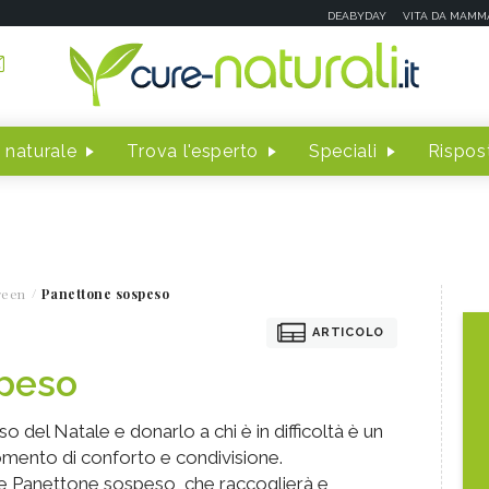
DEABYDAY
VITA DA MAMM
 naturale
Trova l'esperto
Speciali
Rispost
reen
Panettone sospeso
ARTICOLO
peso
o del Natale e donarlo a chi è in difficoltà è un
omento di conforto e condivisione.
ne Panettone sospeso, che raccoglierà e