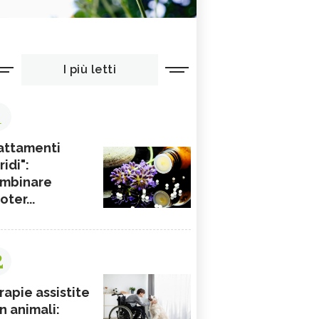
I più letti
1
attamenti
ridi":
mbinare
ioter...
2
rapie assistite
n animali: