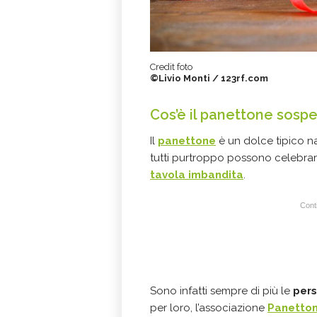
Credit foto
©Livio Monti / 123rf.com
Cos’è il panettone sosp
Il
panettone
è un dolce tipico na
tutti purtroppo possono celebrare
tavola imbandita
.
Conti
Sono infatti sempre di più le
pers
per loro, l’associazione
Panetto