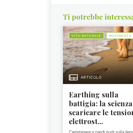
Ti potrebbe interess
VITA NATURALE
MOVIMENTO
ARTICOLO
Earthing sulla
battigia: la scienza
scaricare le tensio
elettrost...
Camminare a piedi nudi sulla terr