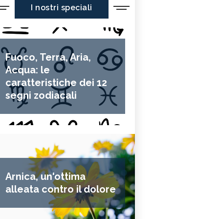
I nostri speciali
Fuoco, Terra, Aria,
Acqua: le
caratteristiche dei 12
segni zodiacali
Arnica, un'ottima
alleata contro il dolore