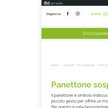
NETWORK
Seguici su
Iscriviti
Enciclopedia
Home
Articoli
Vita naturale
Vita g
Panettone sos
Il panettone è simbolo indiscuss
piccolo gesto per offrire un m
Per questo è nata l’associazio