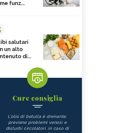
me funz...
3
ibi salutari
n un alto
ntenuto di...
Cure consiglia
L'olio di betulla è drenante,
previene problemi venosi e
disturbi circolatori, in caso di