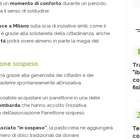
rà un
momento di conforto
durante un periodo,
 il senso di solitudine.
sce a Milano
sulla scia di iniziative simili, come il
 e grazie alla solidarietà della cittadinanza, anche
ertà
potrà vivere almeno in parte la magia del
tone sospeso
Tr
"ib
à grazie alla generosità dei cittadini e dei
co
aderire spontaneamente all’iniziativa.
fis
 possibile acquistare un panettone in una delle
 lombarda
che hanno accolto l’iniziativa,
nia dell’associazione Panettone sospeso.
sciato “in sospeso”
, la pasticceria ne aggiungerà
Te
mero di dolci tradizionali da donare.
co