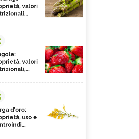
oprietà, valori
rizionali...
2
agole:
oprietà, valori
rizionali,...
3
rga d'oro:
oprietà, uso e
ntroindi...