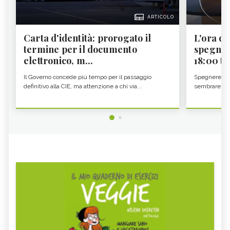
ARTICOLO
Carta d'identità: prorogato il
L'ora d'
termine per il documento
spegner
elettronico, m...
18:00 ti f
Il Governo concede più tempo per il passaggio
Spegnere lo 
definitivo alla CIE, ma attenzione a chi via...
sembrare una 