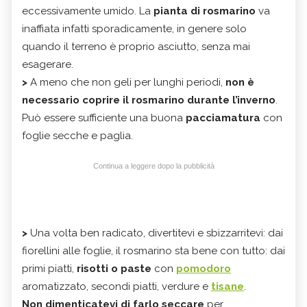
eccessivamente umido. La
pianta di rosmarino
va
inaffiata infatti sporadicamente, in genere solo
quando il terreno è proprio asciutto, senza mai
esagerare.
>
A meno che non geli per lunghi periodi,
non è
necessario coprire il rosmarino durante l’inverno
.
Può essere sufficiente una buona
pacciamatura
con
foglie secche e paglia.
Continua a leggere dopo la pubblicità
>
Una volta ben radicato, divertitevi e sbizzarritevi: dai
fiorellini alle foglie, il rosmarino sta bene con tutto: dai
primi piatti,
risotti o paste
con
pomodoro
aromatizzato, secondi piatti, verdure e
tisane
.
Non dimenticatevi di farlo seccare
per