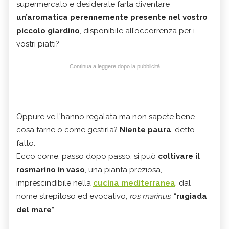
supermercato e desiderate farla diventare
un’aromatica perennemente presente nel vostro
piccolo giardino
, disponibile all’occorrenza per i
vostri piatti?
Continua a leggere dopo la pubblicità
Oppure ve l'hanno regalata ma non sapete bene
cosa farne o come gestirla?
Niente paura
, detto
fatto.
Ecco come, passo dopo passo, si può
coltivare il
rosmarino in vaso
, una pianta preziosa,
imprescindibile nella
cucina mediterranea
, dal
nome strepitoso ed evocativo,
ros marinus
, “
rugiada
del mare
”.