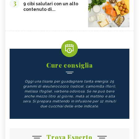
3
9 cibi salutari con un alto
contenuto di...
Cure consiglia
Oggi una tisana per guadagnare tanta energia: 25
grammi di eleuterococco (radice), camomilla (fiori),
melissa (foglie), verbena odorosa. Se ne può bere
anche mezzo litro al giorno, metà al mattino e alla
sera. Si prepara mettendo in infusione per 12 minuti
due cucchiai delle erbe indicate.
Trova Esperto