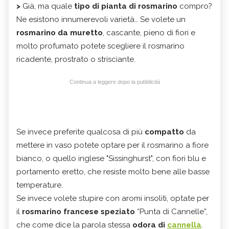
>
Già, ma quale
tipo di pianta di rosmarino
compro?
Ne esistono innumerevoli varietà… Se volete un
rosmarino da muretto
, cascante, pieno di fiori e
molto profumato potete scegliere il rosmarino
ricadente, prostrato o strisciante.
Continua a leggere dopo la pubblicità
Se invece preferite qualcosa di più
compatto
da
mettere in vaso potete optare per il rosmarino a fiore
bianco, o quello inglese "Sissinghurst", con fiori blu e
portamento eretto, che resiste molto bene alle basse
temperature.
Se invece volete stupire con aromi insoliti, optate per
il
rosmarino francese speziato
“Punta di Cannelle”,
che come dice la parola stessa
odora di
cannella
.