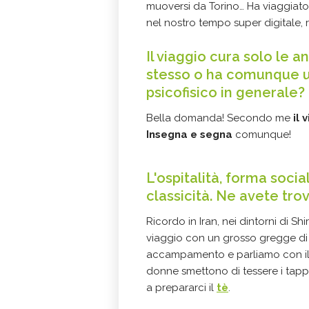
muoversi da Torino… Ha viaggiato 
nel nostro tempo super digitale, 
Il viaggio cura solo le 
stesso o ha comunque un 
psicofisico in generale?
Bella domanda! Secondo me
il
Insegna e segna
comunque!
L'ospitalità, forma socia
classicità. Ne avete trova
Ricordo in Iran, nei dintorni di S
viaggio con un grosso gregge di 
accampamento e parliamo con il ca
donne smettono di tessere i tappe
a prepararci il
tè
.