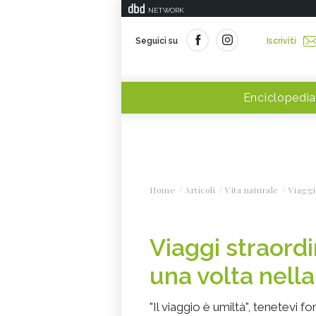
NETWORK
Seguici su
Iscriviti
Enciclopedia
Home
Articoli
Vita naturale
Viaggi
Viaggi straord
una volta nella
"Il viaggio è umiltà", tenetevi fo