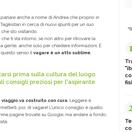
 parlare anche a nome di Andrea che proprio in
gikistan in cerca di nuovi spunti per un suo
 che sto visitando.
 che ti sta intorno, se non altro per ritrovare la
 la gente, anche solo per chiedere informazioni. E
In questo senso il
vagare è un atto sublime
,
Tr
"ib
rsi prima sulla cultura del luogo
co
li consigli preziosi per l'aspirante
fis
viaggio va costruito con cura
. Leggere è
etterti, poi, di vagare! L'unico consiglio è quello
 prime pagine trovate su Google, ma andare a fondo,
Te
ità.
co