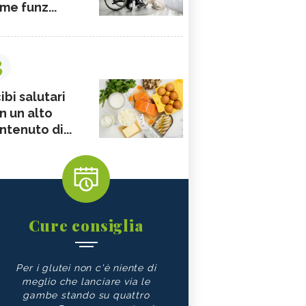
me funz...
3
ibi salutari
n un alto
ntenuto di...
Cure consiglia
Per i glutei non c'è niente di
meglio che lanciare via le
gambe stando su quattro