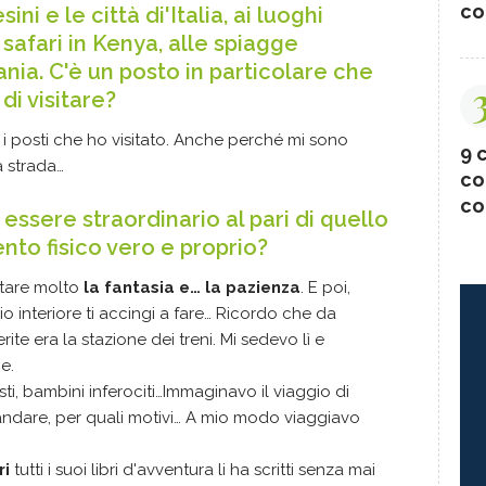
co
ini e le città di'Italia, ai luoghi
 safari in Kenya, alle spiagge
nia. C'è un posto in particolare che
di visitare?
i i posti che ho visitato. Anche perché mi sono
9 c
la strada…
co
co
essere straordinario al pari di quello
to fisico vero e proprio?
itare molto
la fantasia e… la pazienza
. E poi,
o interiore ti accingi a fare… Ricordo che da
te era la stazione dei treni. Mi sedevo lì e
e.
isti, bambini inferociti…Immaginavo il viaggio di
ndare, per quali motivi… A mio modo viaggiavo
ri
tutti i suoi libri d'avventura li ha scritti senza mai