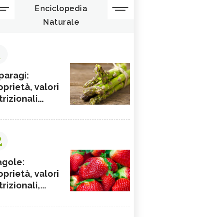
Enciclopedia
Naturale
1
paragi:
oprietà, valori
rizionali...
2
agole:
oprietà, valori
rizionali,...