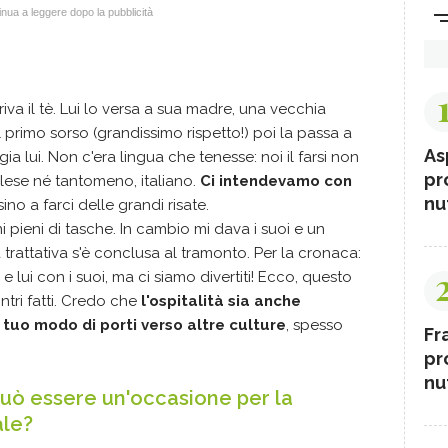
nua a leggere dopo la pubblicità
iva il tè. Lui lo versa a sua madre, una vecchia
 primo sorso (grandissimo rispetto!) poi la passa a
As
ia lui. Non c'era lingua che tenesse: noi il farsi non
pr
lese né tantomeno, italiano.
Ci intendevamo con
nut
ino a farci delle grandi risate.
ni pieni di tasche. In cambio mi dava i suoi e un
trattativa s'è conclusa al tramonto. Per la cronaca:
e lui con i suoi, ma ci siamo divertiti! Ecco, questo
ntri fatti. Credo che
l'ospitalità sia anche
tuo modo di porti verso altre culture
, spesso
Fr
pr
nut
uò essere un'occasione per la
ale?