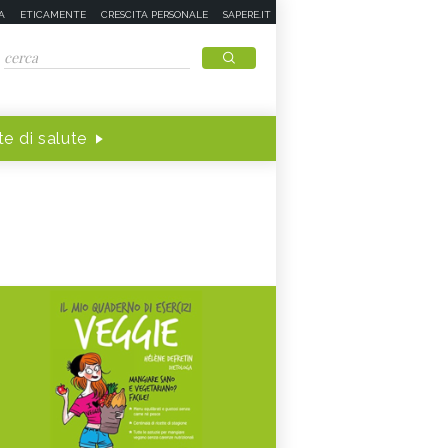
A
ETICAMENTE
CRESCITA PERSONALE
SAPERE.IT
e di salute