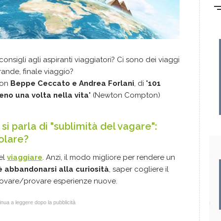
consigli agli aspiranti viaggiatori? Ci sono dei viaggi
ande, finale viaggio?
con
Beppe Ceccato e Andrea Forlani
, di "
101
eno una volta nella vita
" (Newton Compton)
 si parla di "sublimità del vagare":
colare?
el
viaggiare
. Anzi, il modo migliore per rendere un
 abbandonarsi alla curiosità
, saper cogliere il
rovare/provare esperienze nuove.
nua a leggere dopo la pubblicità