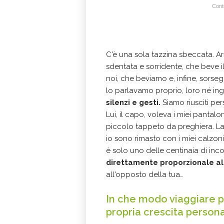
Conti
C'è una sola tazzina sbeccata. Arr
sdentata e sorridente, che beve il
noi, che beviamo e, infine, sorsegg
lo parlavamo proprio, loro né ing
silenzi e gesti.
Siamo riusciti pers
Lui, il capo, voleva i miei pantalo
piccolo tappeto da preghiera. La 
io sono rimasto con i miei calzoni 
è solo uno delle centinaia di inco
direttamente proporzionale al 
all'opposto della tua…
In che modo viaggiare p
propria crescita person