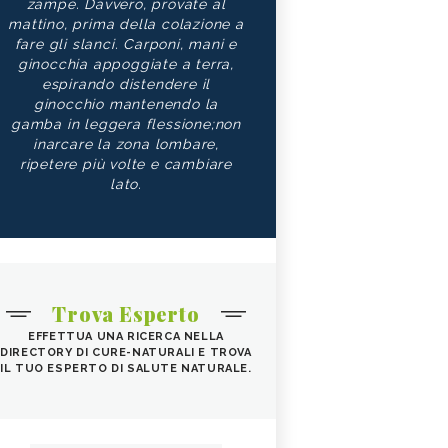
zampe. Davvero, provate al
mattino, prima della colazione a
fare gli slanci. Carponi, mani e
ginocchia appoggiate a terra,
espirando distendere il
ginocchio mantenendo la
gamba in leggera flessione;non
inarcare la zona lombare,
ripetere più volte e cambiare
lato.
Trova Esperto
EFFETTUA UNA RICERCA NELLA
DIRECTORY DI CURE-NATURALI E TROVA
IL TUO ESPERTO DI SALUTE NATURALE.