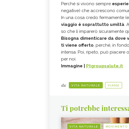
Perché si vivono sempre
esperie
negative) che accrescono comunque
In una cosa credo fermamente (e
viaggio è soprattutto umiltà
. 
so che lì imparerò sicuramente q
Bisogna dimenticare da dove v
ti viene offerto
, perché, in fon
intensa. Poi, ripeto, può piacere
per noi.
Immagine |
Ptgroupsalute.it
da:
VITA NATURALE
VIAGGI
Ti potrebbe interess
VITA NATURALE
MOVIMENTO