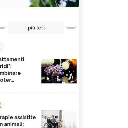
I più letti
1
attamenti
ridi":
mbinare
ioter...
2
rapie assistite
n animali: