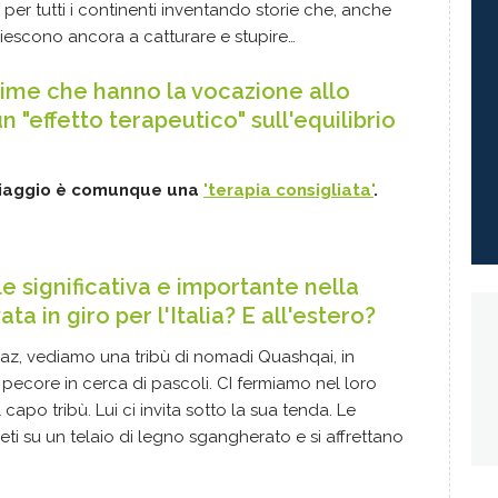
per tutti i continenti inventando storie che, anche
riescono ancora a catturare e stupire…
anime che hanno la vocazione allo
"effetto terapeutico" sull'equilibrio
 viaggio è comunque una
'terapia consigliata'
.
le significativa e importante nella
ta in giro per l'Italia? E all'estero?
hiraz, vediamo una tribù di nomadi Quashqai, in
pecore in cerca di pascoli. CI fermiamo nel loro
po tribù. Lui ci invita sotto la sua tenda. Le
ti su un telaio di legno sgangherato e si affrettano