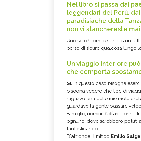
Nel libro si passa dai paes
leggendari del Perù, dai
paradisiache della Tanza
non vi stanchereste mai 
Uno solo? Tornerei ancora in tutt
perso di sicuro qualcosa lungo 
Un viaggio interiore può 
che comporta spostamen
Sì.
In questo caso bisogna eserc
bisogna vedere che tipo di viaggi
ragazzo una delle mie mete preferi
guardavo la gente passare veloc
Famiglie, uomini d'affari, donne tr
ognuno, dove sarebbero potuti a
fantasticando…
D'altronde, il mitico
Emilio Salga