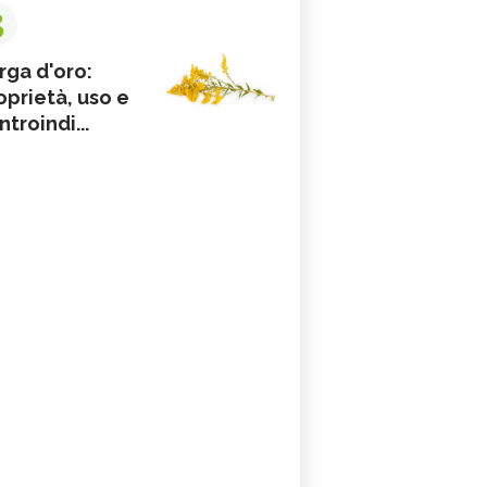
3
rga d'oro:
oprietà, uso e
ntroindi...