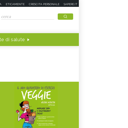
A
ETICAMENTE
CRESCITA PERSONALE
SAPERE.IT
e di salute