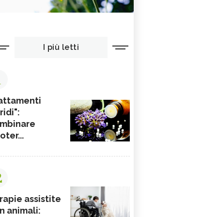
I più letti
1
attamenti
ridi":
mbinare
ioter...
2
rapie assistite
n animali: