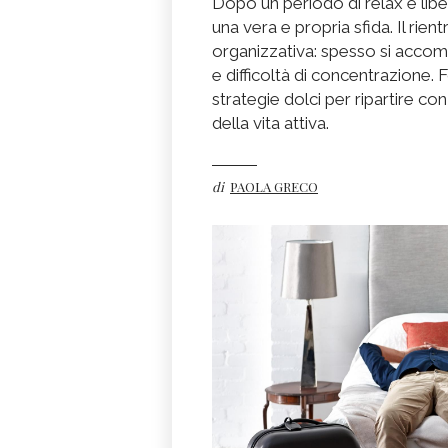
Dopo un periodo di relax e liber
una vera e propria sfida. Il rie
organizzativa: spesso si acco
e difficoltà di concentrazione.
strategie dolci per ripartire co
della vita attiva.
di
PAOLA GRECO