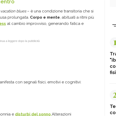
ientro
 vacation blues
– è una condizione transitoria che si
usa prolungata.
Corpo e mente
, abituati a ritmi più
ess
al cambio improvviso, generando fatica e
nua a leggere dopo la pubblicità
Tr
"ib
co
fis
festa con segnali fisici, emotivi e cognitivi:
Te
co
sonnia e
disturbi del sonno
Alterazioni