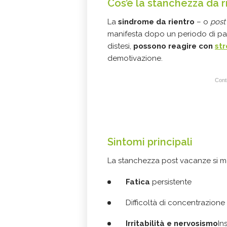
Cos’è la stanchezza da r
La
sindrome da rientro
– o
post
manifesta dopo un periodo di pa
distesi,
possono reagire con
str
demotivazione.
Conti
Sintomi principali
La stanchezza post vacanze si mani
Fatica
persistente
Difficoltà di concentrazione
Irritabilità e nervosismo
In