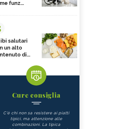
me funz...
3
ibi salutari
n un alto
ntenuto di...
Cure consiglia
C'è chi non sa resistere ai piatti
tipici, ma attenzione alle
combinazioni. La tipica