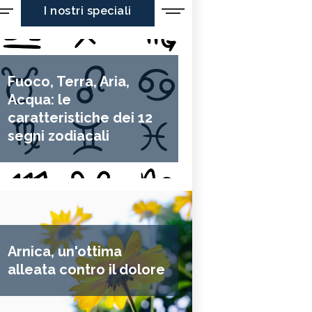
I nostri speciali
Fuoco, Terra, Aria,
Acqua: le
caratteristiche dei 12
segni zodiacali
Arnica, un'ottima
alleata contro il dolore