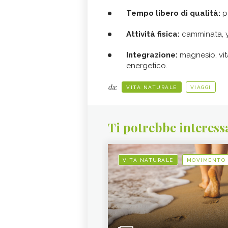
Tempo libero di qualità:
pe
Attività fisica:
camminata, yo
Integrazione:
magnesio, vit
energetico.
da:
VITA NATURALE
VIAGGI
Ti potrebbe interess
VITA NATURALE
MOVIMENTO