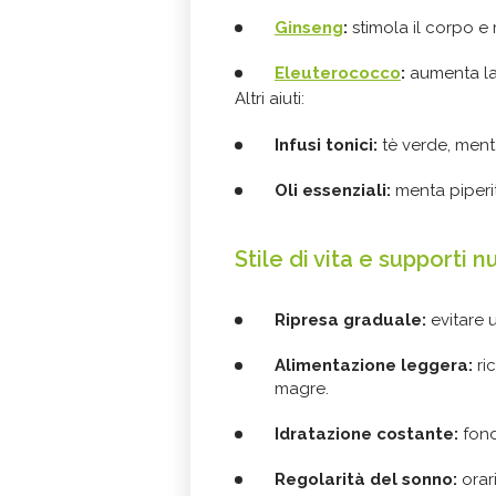
Ginseng
:
stimola il corpo e 
Eleuterococco
:
aumenta la 
Altri aiuti:
Infusi tonici:
tè verde, ment
Oli essenziali:
menta piperit
Stile di vita e supporti nu
Ripresa graduale:
evitare u
Alimentazione leggera:
ric
magre.
Idratazione costante:
fond
Regolarità del sonno:
orari