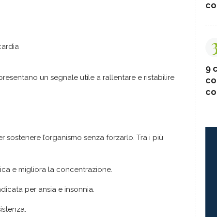
co
cardia
9 c
esentano un segnale utile a rallentare e ristabilire
co
co
er sostenere l’organismo senza forzarlo. Tra i più
tica e migliora la concentrazione.
ndicata per ansia e insonnia.
istenza.