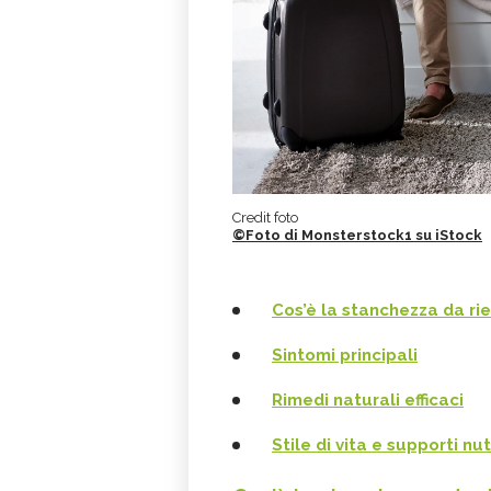
Credit foto
©Foto di Monsterstock1 su iStock
Cos’è la stanchezza da ri
Sintomi principali
Rimedi naturali efficaci
Stile di vita e supporti nut