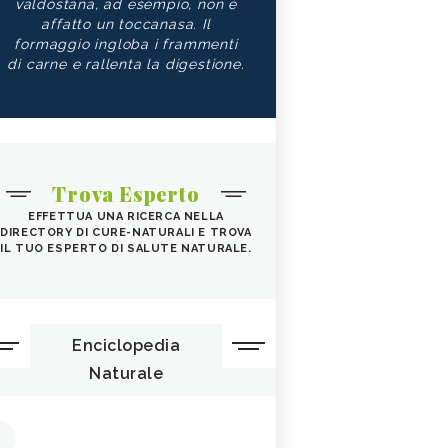
valdostana, ad esempio, non è
affatto un toccanasa. Il
formaggio ingloba i frammenti
di carne e rallenta la digestione.
Trova Esperto
EFFETTUA UNA RICERCA NELLA
DIRECTORY DI CURE-NATURALI E TROVA
IL TUO ESPERTO DI SALUTE NATURALE.
Enciclopedia
Naturale
1