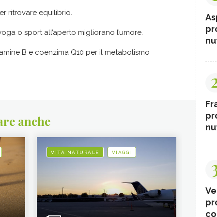
r ritrovare equilibrio.
As
pr
ga o sport all’aperto migliorano l’umore.
nut
amine B e coenzima Q10 per il metabolismo
Fr
pr
are anche
nut
VITA NATURALE
VIAGGI
Ve
pr
co