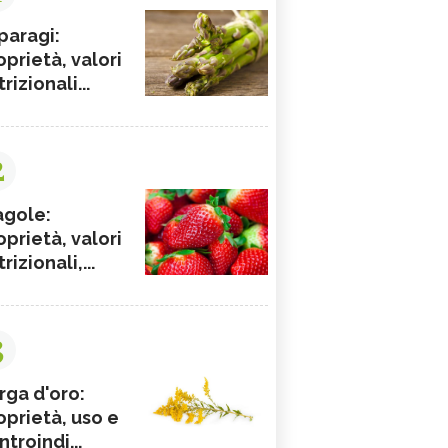
paragi:
oprietà, valori
rizionali...
2
agole:
oprietà, valori
rizionali,...
3
rga d'oro:
oprietà, uso e
ntroindi...