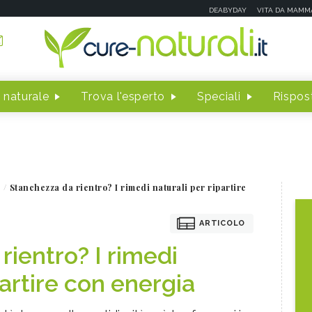
DEABYDAY
VITA DA MAMM
 naturale
Trova l'esperto
Speciali
Rispost
Stanchezza da rientro? I rimedi naturali per ripartire
ARTICOLO
rientro? I rimedi
partire con energia