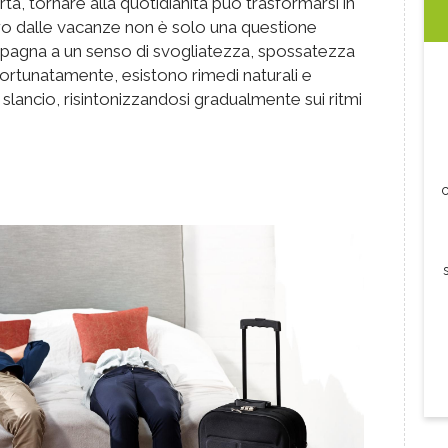
tà, tornare alla quotidianità può trasformarsi in
ntro dalle vacanze non è solo una questione
mpagna a un senso di svogliatezza, spossatezza
 Fortunatamente, esistono rimedi naturali e
n slancio, risintonizzandosi gradualmente sui ritmi
c