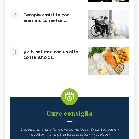
2
Terapie assistite con
animali: come funz...
3
9 cibi salutari con un alto
contenuto di...
Cure consiglia
L'equilibrio è una funzione complessa. Vi partecipano i
recettori visivi, gli esterorecettori, i recettori