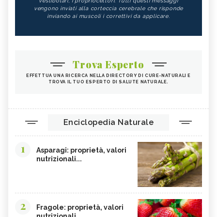
vestibolari, i propriocettori. Tutti questi messaggi
vengono inviati alla corteccia cerebrale che risponde
inviando ai muscoli i correttivi da applicare.
Trova Esperto
EFFETTUA UNA RICERCA NELLA DIRECTORY DI CURE-NATURALI E
TROVA IL TUO ESPERTO DI SALUTE NATURALE.
Enciclopedia Naturale
1
Asparagi: proprietà, valori
nutrizionali...
2
Fragole: proprietà, valori
nutrizionali,...