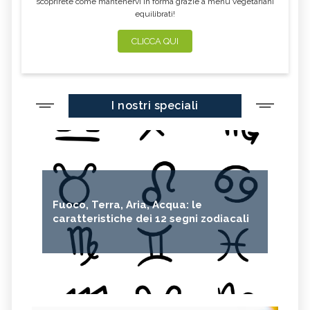
scoprirete come mantenervi in forma grazie a menu vegetariani
equilibrati!
CLICCA QUI
I nostri speciali
Fuoco, Terra, Aria, Acqua: le
caratteristiche dei 12 segni zodiacali