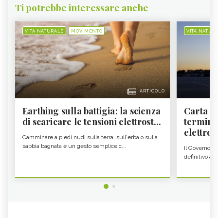
Ti potrebbe interessare anche
VITA NATURALE
MOVIMENTO
VITA NATUR
ARTICOLO
Earthing sulla battigia: la scienza
Carta d'
di scaricare le tensioni elettrost...
termine
elettron
Camminare a piedi nudi sulla terra, sull'erba o sulla
sabbia bagnata è un gesto semplice c...
Il Governo c
definitivo all