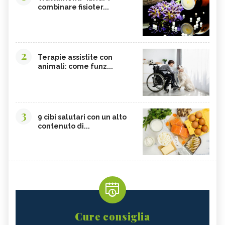
combinare fisioter...
2
Terapie assistite con
animali: come funz...
3
9 cibi salutari con un alto
contenuto di...
Cure consiglia