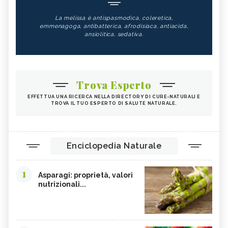
La melissa è antispasmodica, coleretica,
emmenagoga, antibatterica, afrodisiaca, antiacida,
ansiolitica, sedativa.
Trova Esperto
EFFETTUA UNA RICERCA NELLA DIRECTORY DI CURE-NATURALI E
TROVA IL TUO ESPERTO DI SALUTE NATURALE.
Enciclopedia Naturale
1
Asparagi: proprietà, valori
nutrizionali...