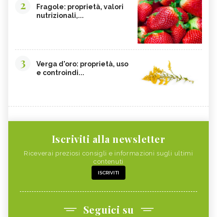
2
Fragole: proprietà, valori
nutrizionali,...
3
Verga d'oro: proprietà, uso
e controindi...
Iscriviti alla newsletter
Riceverai preziosi consigli e informazioni sugli ultimi
contenuti
ISCRIVITI
Seguici su