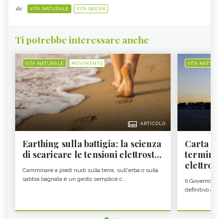
da:
VITA NATURALE
VITA GREEN
Ti potrebbe interessare anche
VITA NATURALE
MOVIMENTO
VITA NATUR
ARTICOLO
Earthing sulla battigia: la scienza
Carta d'
di scaricare le tensioni elettrost...
termine
elettron
Camminare a piedi nudi sulla terra, sull'erba o sulla
sabbia bagnata è un gesto semplice c...
Il Governo c
definitivo all