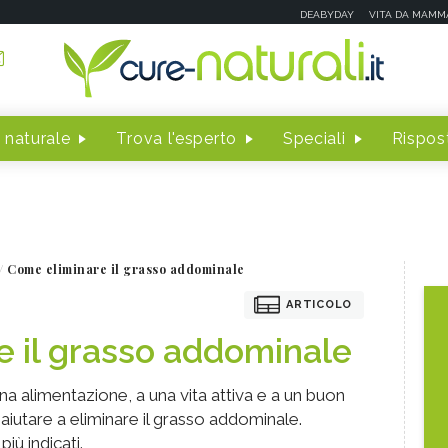
DEABYDAY
VITA DA MAMM
 naturale
Trova l'esperto
Speciali
Rispost
Come eliminare il grasso addominale
ARTICOLO
 il grasso addominale
sana alimentazione, a una vita attiva e a un buon
iutare a eliminare il grasso addominale.
iù indicati.