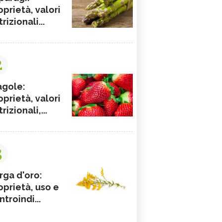
oprietà, valori
rizionali...
2
agole:
oprietà, valori
rizionali,...
3
rga d'oro:
oprietà, uso e
ntroindi...