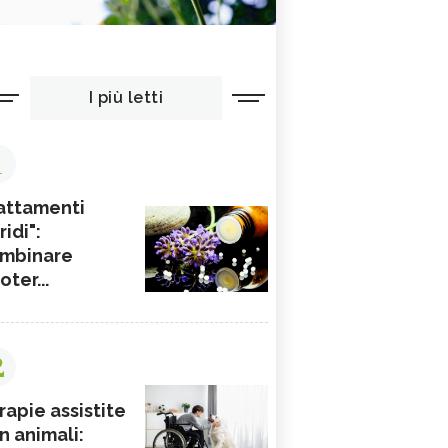
I più letti
1
attamenti
ridi":
mbinare
ioter...
2
rapie assistite
n animali: