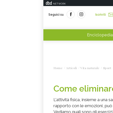
NETWORK
Seguici su
Iscriviti
Enciclopedia
Home
Articoli
Vita naturale
Sport
Come eliminare
L'attività fisica, insieme a una 
rapporto con le emozioni, può a
Vediamo quali sono gli esercizi p