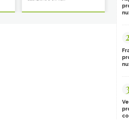
pr
nut
Fr
pr
nut
Ve
pr
co