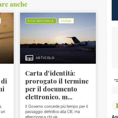
are anche
VITA NATURALE
VIAGGI
ARTICOLO
Carta d'identità:
 di
prorogato il termine
ni
per il documento
elettronico, m...
a,
Il Governo concede più tempo per il
 un
passaggio definitivo alla CIE, ma
As
attenzione a chi via...