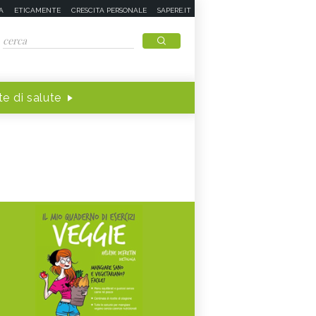
A
ETICAMENTE
CRESCITA PERSONALE
SAPERE.IT
e di salute