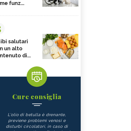
me funz...
3
ibi salutari
n un alto
ntenuto di...
Cure consiglia
L'olio di betulla è drenante,
previene problemi venosi e
disturbi circolatori, in caso di