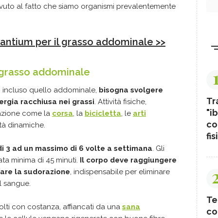
vuto al fatto che siamo organismi prevalentemente
urantium per il grasso addominale >>
l grasso addominale
o, incluso quello addominale,
bisogna svolgere
Tr
nergia racchiusa nei grassi
. Attività fisiche,
"ib
razione come la
corsa
, la
bicicletta
, le
arti
co
vità dinamiche.
fis
i 3 ad un massimo di 6 volte a settimana
. Gli
ta minima di 45 minuti.
Il corpo deve raggiungere
iare la sudorazione
, indispensabile per eliminare
el sangue.
Te
olti con costanza, affiancati da una
sana
co