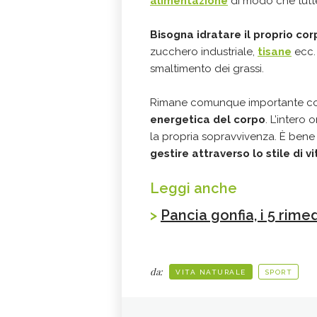
alimentazione
di modo che tutte
Bisogna idratare il proprio co
zucchero industriale,
tisane
ecc. 
smaltimento dei grassi.
Rimane comunque importante c
energetica del corpo
. L’intero
la propria sopravvivenza. È ben
gestire attraverso lo stile di v
Leggi anche
>
Pancia gonfia, i 5 rimed
da:
VITA NATURALE
SPORT