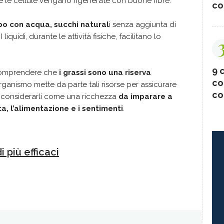
 le cellule vengano rigenerate con buone fibre.
co
rpo con acqua, succhi natural
i senza aggiunta di
I liquidi, durante le attività fisiche, facilitano lo
9 c
omprendere che
i grassi sono una riserva
co
 organismo mette da parte tali risorse per assicurare
co
e considerarli come una ricchezza
da imparare a
ita, l’alimentazione e i sentimenti
.
i più efficaci