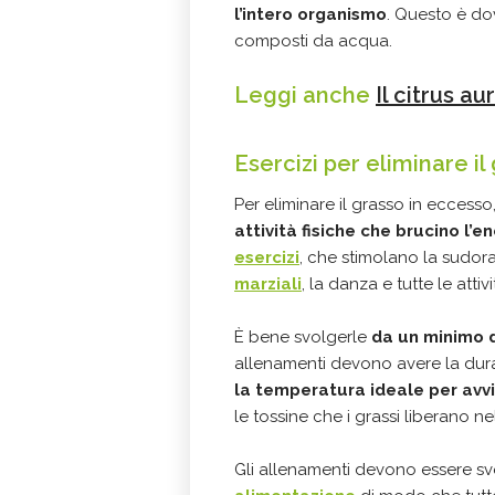
l’intero organismo
. Questo è do
composti da acqua.
Leggi anche
Il citrus a
Esercizi per eliminare i
Per eliminare il grasso in eccess
attività fisiche che brucino l’e
esercizi
, che stimolano la sudo
marziali
, la danza e tutte le atti
È bene svolgerle
da un minimo d
allenamenti devono avere la dura
la temperatura ideale per avv
le tossine che i grassi liberano n
Gli allenamenti devono essere sv