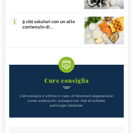
3
9 cibi salutari con un alto
contenuto di...
Cure consiglia
L'idroterapia è ottima in caso di fenomeni degenerativi
come osteoartiti, osteoporosi, mal di schiena,
patologie tendinee.