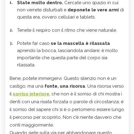
State molto dentro.
Cercate uno spazio in cui
non verrete disturbati e
deponete le vere armi
di
questa era, ovvero cellulari e tablets.
Tenete il respiro con il ritmo che viene naturale.
Potete far caso
se la mascella è rilassata
aprendo la bocca, lasciandola andare; è molto
importante che questa parte del corpo sia
rilassata.
Bene, potete immergervi. Questo silenzio non è un
castigo, ma una
fonte, una risorsa
. Una risorsa verso
il
sorriso interiore
, che non è il sorriso di chi mostra i
denti con una risata forzata o parole di circostanza; è
il sorriso del sapere chi si è o perlomeno essere lungo
il percorso per scoprirlo. Non c’è niente davvero che
conti maggiormente.
Quando siete sulla via per abbandonare questo