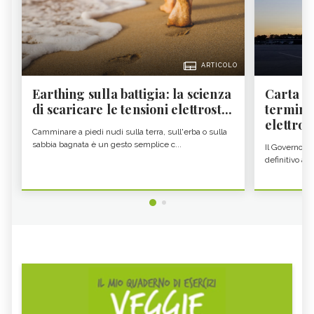
ARTICOLO
Earthing sulla battigia: la scienza
Carta d'
di scaricare le tensioni elettrost...
termine
elettron
Camminare a piedi nudi sulla terra, sull'erba o sulla
sabbia bagnata è un gesto semplice c...
Il Governo c
definitivo all