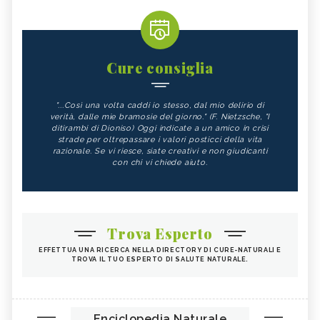
Cure consiglia
"...Così una volta caddi io stesso, dal mio delirio di
verità, dalle mie bramosie del giorno." (F. Nietzsche, "I
ditirambi di Dioniso) Oggi indicate a un amico in crisi
strade per oltrepassare i valori posticci della vita
razionale. Se vi riesce, siate creativi e non giudicanti
con chi vi chiede aiuto.
Trova Esperto
EFFETTUA UNA RICERCA NELLA DIRECTORY DI CURE-NATURALI E
TROVA IL TUO ESPERTO DI SALUTE NATURALE.
Enciclopedia Naturale