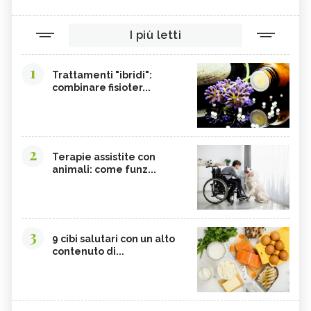
I più letti
1
Trattamenti "ibridi":
combinare fisioter...
2
Terapie assistite con
animali: come funz...
3
9 cibi salutari con un alto
contenuto di...