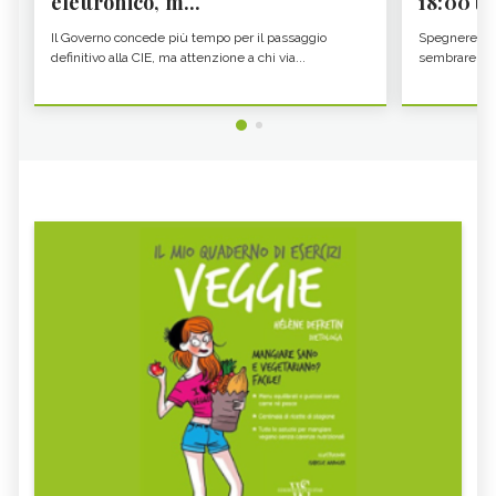
elettronico, m...
18:00 ti f
Il Governo concede più tempo per il passaggio
Spegnere lo 
definitivo alla CIE, ma attenzione a chi via...
sembrare una 