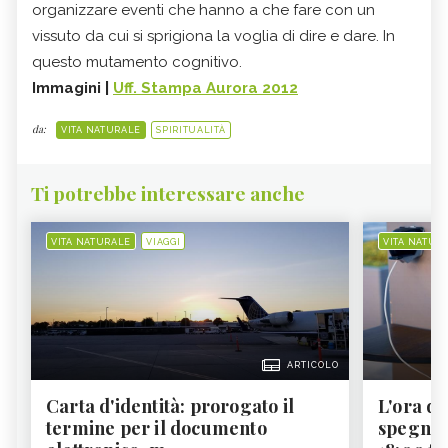
organizzare eventi che hanno a che fare con un
vissuto da cui si sprigiona la voglia di dire e dare. In
questo mutamento cognitivo.
Immagini |
Uff. Stampa Aurora 2012
da:
VITA NATURALE
SPIRITUALITÀ
Ti potrebbe interessare anche
VITA NATURALE
VIAGGI
VITA NATUR
ARTICOLO
Carta d'identità: prorogato il
L'ora d'
termine per il documento
spegner