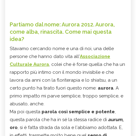
Partiamo dal nome: Aurora 2012. Aurora,
come alba, rinascita. Come mai questa
idea?
Stavamo cercando nome e una di noi, una delle
persone che hanno dato vita all'
Associazione
Culturale Aurora
, colei che è forse quella che ha un
rapporto più intimo con il mondo invisibile e che
lavora da anni con la floriterapia e lo shiatsu, a un
certo punto ha tirato fuori questo nome:
aurora
. A
primo impatto mi parve semplice, troppo semplice, e
abusato, anche.
Ma poi questa
parola così semplice e potente
,
questa parola che ha in sé la stessa radice di
aurum
,
oro
, si è fatta strada da sola e l'abbiamo adottata. E,
in effetti, trasmette molto bene quel
senso di