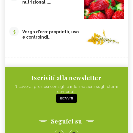
nutrizionali,...
3
Verga d'oro: proprietà, uso
e controindi...
Iscriviti alla newsletter
Riceverai preziosi consigli e informazioni sugli ultimi
contenuti
ISCRIVITI
Seguici su