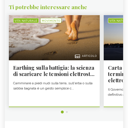
Ti potrebbe interessare anche
VITA NATURALE
MOVIMENTO
VITA NATUR
ARTICOLO
Earthing sulla battigia: la scienza
Carta d'
di scaricare le tensioni elettrost...
termine
elettron
Camminare a piedi nudi sulla terra, sull'erba o sulla
sabbia bagnata è un gesto semplice c...
Il Governo c
definitivo all