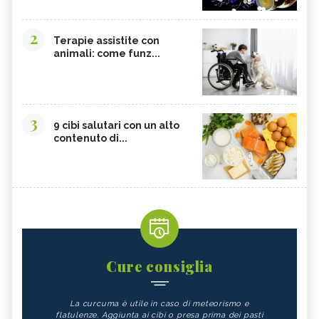
2
Terapie assistite con
animali: come funz...
3
9 cibi salutari con un alto
contenuto di...
Cure consiglia
La curcuma è utile in caso di meteorismo e
flatulenze. Aggiunta ai cibi o presa prima dei pasti