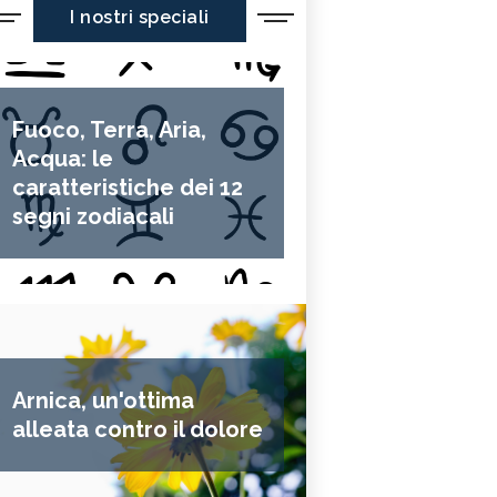
I nostri speciali
Fuoco, Terra, Aria,
Acqua: le
caratteristiche dei 12
segni zodiacali
Arnica, un'ottima
alleata contro il dolore