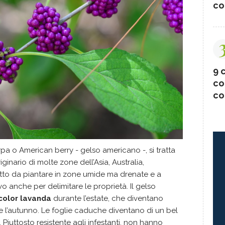
co
9 c
co
co
a o American berry - gelso americano -, si tratta
ginario di molte zone dell’Asia, Australia,
to da piantare in zone umide ma drenate e a
 anche per delimitare le proprietà. Il gelso
 color lavanda
durante l’estate, che diventano
e l’autunno. Le foglie caduche diventano di un bel
 Piuttosto resistente agli infestanti, non hanno