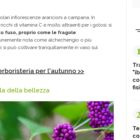
icolari infiorescenze arancioni a campana. In
ricchi di vitamina C e molto attraenti per i golosi: si
o fuso, proprio come le fragole
.
unemente nota come alchechengio o più
i
, si può coltivare tranquillamente in vaso sul
Tr
erboristeria per l'autunno >>
"ib
co
fis
la della bellezza
Te
co