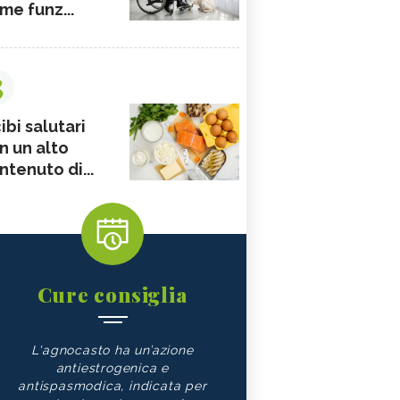
me funz...
3
ibi salutari
n un alto
ntenuto di...
Cure consiglia
L'agnocasto ha un’azione
antiestrogenica e
antispasmodica, indicata per