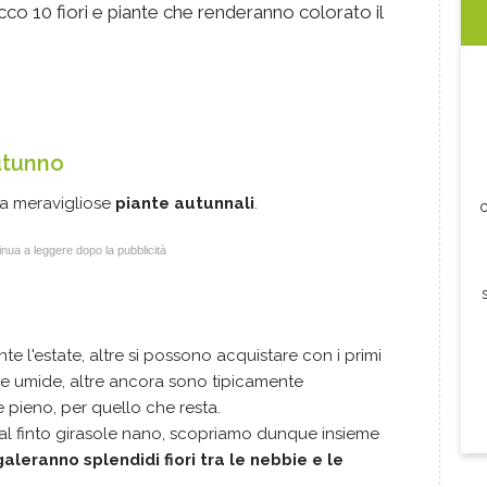
cco 10 fiori e piante che renderanno colorato il
autunno
ra meravigliose
piante autunnali
.
c
nua a leggere dopo la pubblicità
e l'estate, altre si possono acquistare con i primi
ne umide, altre ancora sono tipicamente
e pieno, per quello che resta.
al finto girasole nano, scopriamo dunque insieme
galeranno splendidi fiori tra le nebbie e le