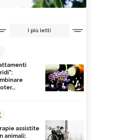
I più letti
1
attamenti
ridi":
mbinare
ioter...
2
rapie assistite
n animali: