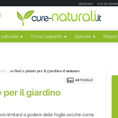
DEABYDAY
VITA DA MAMM
 naturale
Trova l'esperto
Speciali
Rispost
reen
10 fiori e piante per il giardino d’autunno
ARTICOLO
e per il giardino
non limitarsi a godere delle foglie secche come