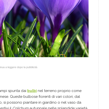
nua a leggere dopo la pubblicità
campi spunta dai
bulbi
nel terreno proprio come
se. Queste bulbose fiorenti di vari colori, dal
enso, si possono piantare in giardino o nel vaso da
stivi il
Colichum
autunnale nelle splendide varietà