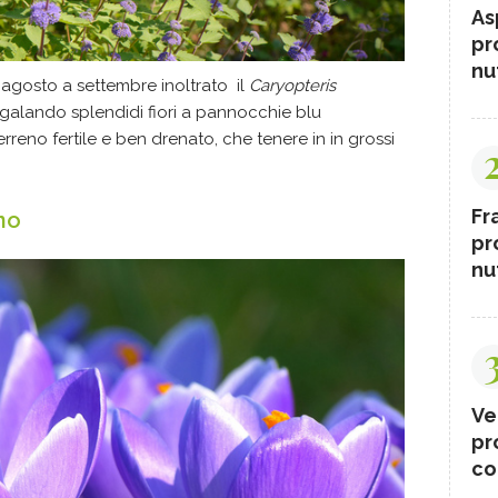
As
pr
nut
agosto a settembre inoltrato il
Caryopteris
egalando splendidi fiori a pannocchie blu
erreno fertile e ben drenato, che tenere in in grossi
Fr
nno
pr
nut
Ve
pr
co