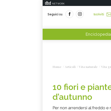
NETWORK
Seguici su
Iscriviti
Enciclopedia
Home
Articoli
Vita naturale
Vita g
10 fiori e piant
d’autunno
Per non arrendersi al freddo e 