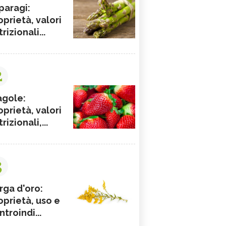
paragi:
oprietà, valori
rizionali...
2
agole:
oprietà, valori
rizionali,...
3
rga d'oro:
oprietà, uso e
ntroindi...