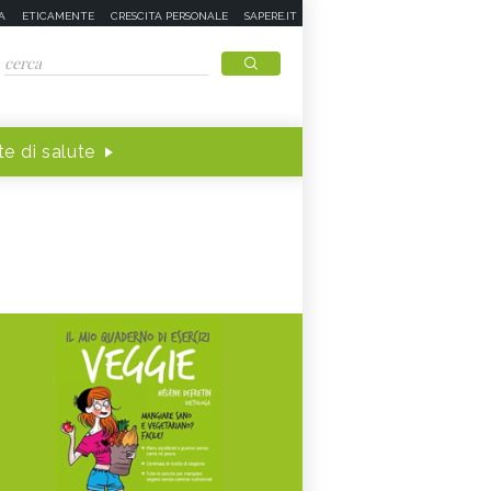
A
ETICAMENTE
CRESCITA PERSONALE
SAPERE.IT
e di salute