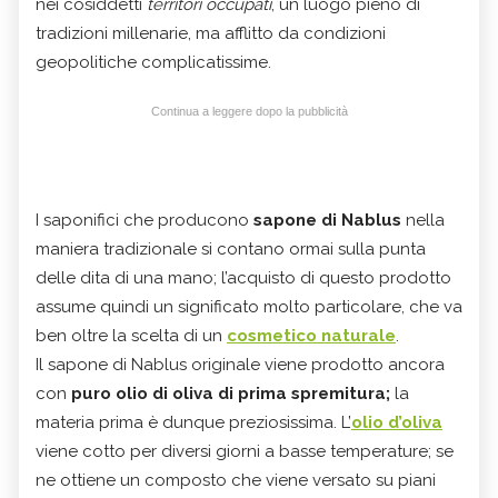
nei cosiddetti
territori occupati
, un luogo pieno di
tradizioni millenarie, ma afflitto da condizioni
geopolitiche complicatissime.
Continua a leggere dopo la pubblicità
I saponifici che producono
sapone di Nablus
nella
maniera tradizionale si contano ormai sulla punta
delle dita di una mano; l’acquisto di questo prodotto
assume quindi un significato molto particolare, che va
ben oltre la scelta di un
cosmetico naturale
.
Il sapone di Nablus originale viene prodotto ancora
con
puro olio di oliva di prima spremitura;
la
materia prima è dunque preziosissima. L’
olio d’oliva
viene cotto per diversi giorni a basse temperature; se
ne ottiene un composto che viene versato su piani