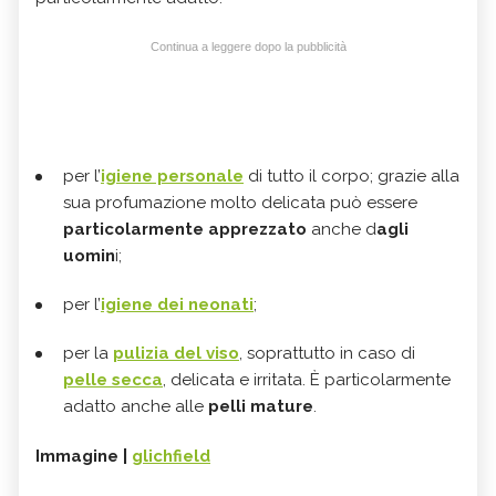
Continua a leggere dopo la pubblicità
per l’
igiene personale
di tutto il corpo; grazie alla
sua profumazione molto delicata può essere
particolarmente apprezzato
anche d
agli
uomin
i;
per l’
igiene dei neonati
;
per la
pulizia del viso
, soprattutto in caso di
pelle secca
, delicata e irritata. È particolarmente
adatto anche alle
pelli mature
.
Immagine |
glichfield