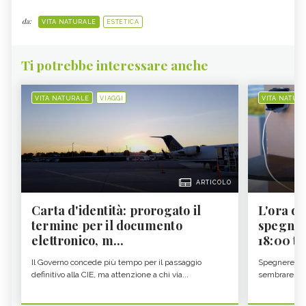
da:
VITA NATURALE
ESTETICA
Ti potrebbe interessare anche
VITA NATURALE
VIAGGI
VITA NATUR
ARTICOLO
Carta d'identità: prorogato il
L'ora d'
termine per il documento
spegner
elettronico, m...
18:00 ti f
Il Governo concede più tempo per il passaggio
Spegnere lo 
definitivo alla CIE, ma attenzione a chi via...
sembrare una 