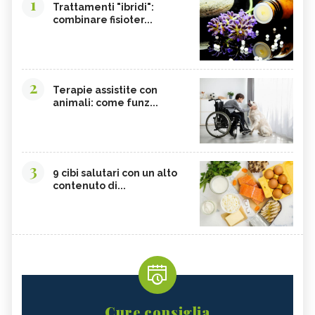
1
Trattamenti "ibridi":
combinare fisioter...
2
Terapie assistite con
animali: come funz...
3
9 cibi salutari con un alto
contenuto di...
Cure consiglia