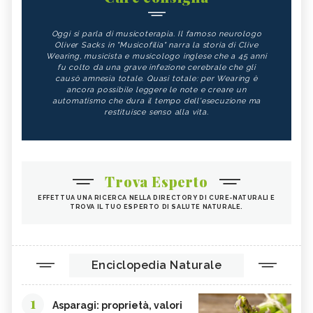
Oggi si parla di musicoterapia. Il famoso neurologo
Oliver Sacks in "Musicofilia" narra la storia di Clive
Wearing, musicista e musicologo inglese che a 45 anni
fu colto da una grave infezione cerebrale che gli
causò amnesia totale. Quasi totale: per Wearing è
ancora possibile leggere le note e creare un
automatismo che dura il tempo dell'esecuzione ma
restituisce senso alla vita.
Trova Esperto
EFFETTUA UNA RICERCA NELLA DIRECTORY DI CURE-NATURALI E
TROVA IL TUO ESPERTO DI SALUTE NATURALE.
Enciclopedia Naturale
1
Asparagi: proprietà, valori