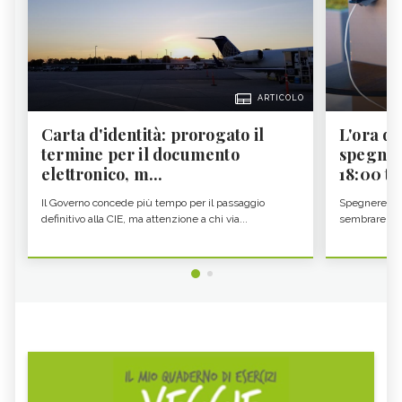
ARTICOLO
Carta d'identità: prorogato il
L'ora d'
termine per il documento
spegner
elettronico, m...
18:00 ti f
Il Governo concede più tempo per il passaggio
Spegnere lo 
definitivo alla CIE, ma attenzione a chi via...
sembrare una 