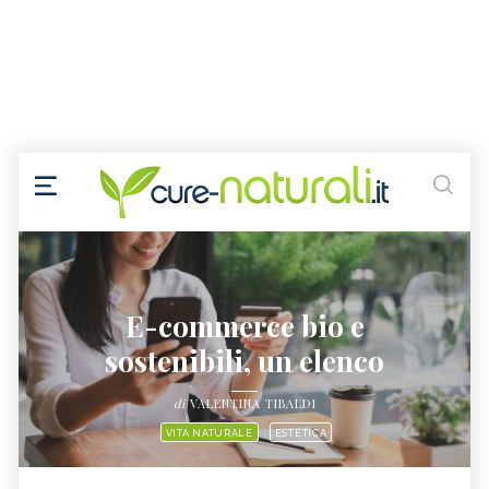
E-commerce bio e
sostenibili, un elenco
di
VALENTINA TIBALDI
VITA NATURALE
ESTETICA