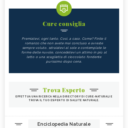
Cure consiglia
Premiatevi, ogni tanto. Così, a caso. Come? Finite il
romanzo che non avete mai concluso e avreste
sempre voluto, sdraiatevi al sole e contemplate le
forme delle nuvole, concedetevi un attimo in più al
letto o una scaglietta di cioccolato fondente
purissimo dopo cena.
Trova Esperto
EFFETTUA UNA RICERCA NELLA DIRECTORY DI CURE-NATURALI E
TROVA IL TUO ESPERTO DI SALUTE NATURALE.
Enciclopedia Naturale