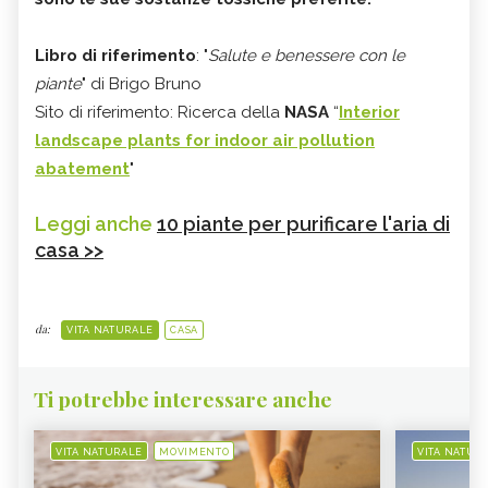
Libro di riferimento
: "
Salute e benessere con le
piante
" di Brigo Bruno
Sito di riferimento: Ricerca della
NASA
“
Interior
landscape plants for indoor air pollution
abatement
"
Leggi anche
10 piante per purificare l'aria di
casa >>
da:
VITA NATURALE
CASA
Ti potrebbe interessare anche
VITA NATURALE
MOVIMENTO
VITA NATUR