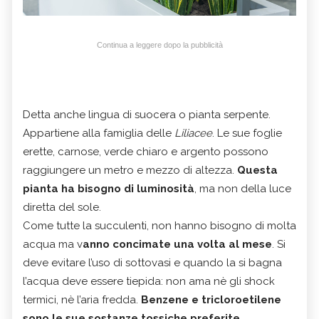
Continua a leggere dopo la pubblicità
Detta anche lingua di suocera o pianta serpente.
Appartiene alla famiglia delle
Liliacee
. Le sue foglie
erette, carnose, verde chiaro e argento possono
raggiungere un metro e mezzo di altezza.
Questa
pianta ha bisogno di luminosità
, ma non della luce
diretta del sole.
Come tutte la succulenti, non hanno bisogno di molta
acqua ma v
anno concimate una volta al mese
. Si
deve evitare l’uso di sottovasi e quando la si bagna
l’acqua deve essere tiepida: non ama nè gli shock
termici, nè l’aria fredda.
Benzene e tricloroetilene
sono le sue sostanze tossiche preferite.