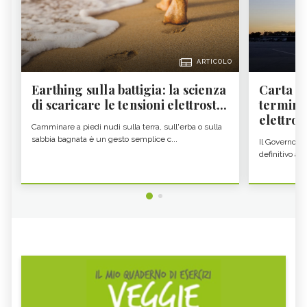
ARTICOLO
Earthing sulla battigia: la scienza
Carta d'
di scaricare le tensioni elettrost...
termine
elettron
Camminare a piedi nudi sulla terra, sull'erba o sulla
sabbia bagnata è un gesto semplice c...
Il Governo c
definitivo all