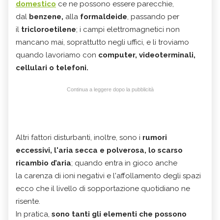
domestico
ce ne possono essere parecchie,
dal
benzene
,
alla
formaldeide
, passando per
il
tricloroetilene
; i campi elettromagnetici non
mancano mai, soprattutto negli uffici, e li troviamo
quando lavoriamo con
computer
,
videoterminali
,
cellulari o telefoni
.
Continua a leggere dopo la pubblicità
Altri fattori disturbanti, inoltre, sono i
rumori
eccessivi
, l'
aria secca e polverosa
, lo
scarso
ricambio d’aria
; quando entra in gioco anche
la carenza di ioni negativi e l'affollamento degli spazi
ecco che il livello di sopportazione quotidiano ne
risente.
In pratica,
sono tanti gli elementi che possono