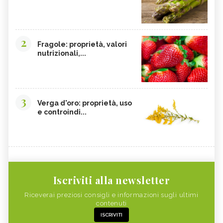
2
Fragole: proprietà, valori
nutrizionali,...
3
Verga d'oro: proprietà, uso
e controindi...
Iscriviti alla newsletter
Riceverai preziosi consigli e informazioni sugli ultimi
contenuti
ISCRIVITI