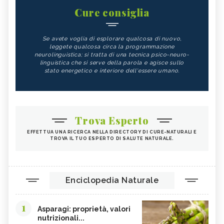
Cure consiglia
Se avete voglia di esplorare qualcosa di nuovo,
leggete qualcosa circa la programmazione
neurolinguistica; si tratta di una tecnica psico-neuro-
linguistica che si serve della parola e agisce sullo
stato energetico e interiore dell'essere umano.
Trova Esperto
EFFETTUA UNA RICERCA NELLA DIRECTORY DI CURE-NATURALI E
TROVA IL TUO ESPERTO DI SALUTE NATURALE.
Enciclopedia Naturale
1
Asparagi: proprietà, valori
nutrizionali...