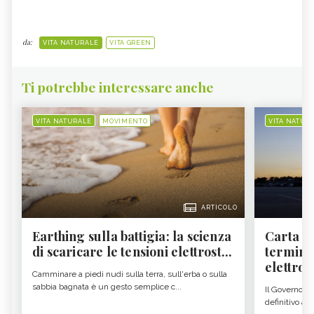
da:
VITA NATURALE
VITA GREEN
Ti potrebbe interessare anche
VITA NATURALE
MOVIMENTO
VITA NATUR
ARTICOLO
Earthing sulla battigia: la scienza
Carta d'
di scaricare le tensioni elettrost...
termine
elettron
Camminare a piedi nudi sulla terra, sull'erba o sulla
sabbia bagnata è un gesto semplice c...
Il Governo c
definitivo all