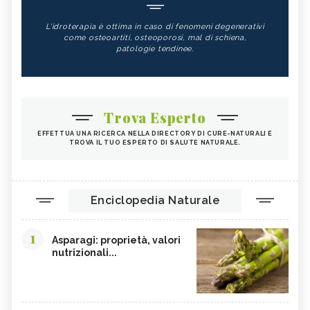
L'idroterapia è ottima in caso di fenomeni degenerativi
come osteoartiti, osteoporosi, mal di schiena,
patologie tendinee.
Trova Esperto
EFFETTUA UNA RICERCA NELLA DIRECTORY DI CURE-NATURALI E
TROVA IL TUO ESPERTO DI SALUTE NATURALE.
Enciclopedia Naturale
1
Asparagi: proprietà, valori
nutrizionali...