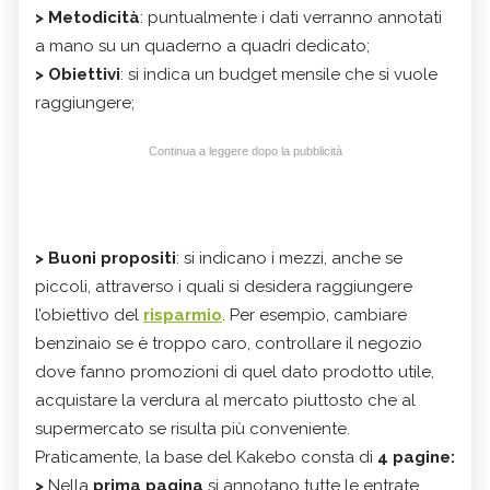
>
M
etodicità
: puntualmente i dati verranno annotati
a mano su un quaderno a quadri dedicato;
>
O
biettivi
: si indica un budget mensile che si vuole
raggiungere;
Continua a leggere dopo la pubblicità
>
B
uoni propositi
: si indicano i mezzi, anche se
piccoli, attraverso i quali si desidera raggiungere
l’obiettivo del
risparmio
. Per esempio, cambiare
benzinaio se è troppo caro, controllare il negozio
dove fanno promozioni di quel dato prodotto utile,
acquistare la verdura al mercato piuttosto che al
supermercato se risulta più conveniente.
Praticamente, la base del Kakebo consta di
4 pagine:
>
Nella
prima pagina
si annotano tutte le entrate