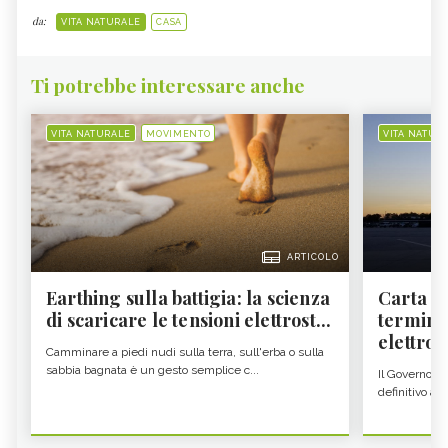
da:
VITA NATURALE
CASA
Ti potrebbe interessare anche
VITA NATURALE
MOVIMENTO
VITA NATUR
ARTICOLO
Earthing sulla battigia: la scienza
Carta d'
di scaricare le tensioni elettrost...
termine
elettron
Camminare a piedi nudi sulla terra, sull'erba o sulla
sabbia bagnata è un gesto semplice c...
Il Governo c
definitivo all