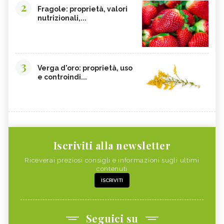
2
Fragole: proprietà, valori
nutrizionali,...
3
Verga d'oro: proprietà, uso
e controindi...
Iscriviti alla newsletter
Riceverai preziosi consigli e informazioni sugli ultimi
contenuti
ISCRIVITI
Seguici su