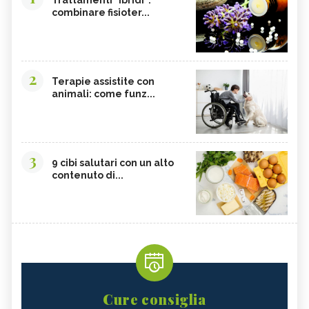
combinare fisioter...
2
Terapie assistite con
animali: come funz...
3
9 cibi salutari con un alto
contenuto di...
Cure consiglia