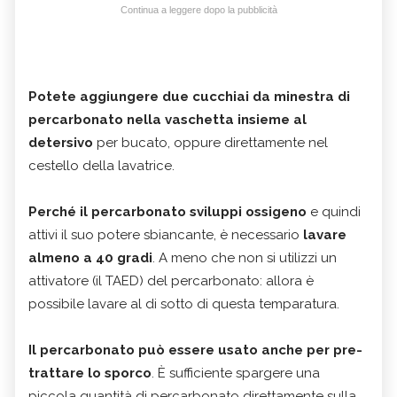
Continua a leggere dopo la pubblicità
Potete aggiungere due cucchiai da minestra di
percarbonato nella vaschetta insieme al
detersivo
per bucato, oppure direttamente nel
cestello della lavatrice.
Perché il percarbonato sviluppi ossigeno
e quindi
attivi il suo potere sbiancante, è necessario
lavare
almeno a 40 gradi
. A meno che non si utilizzi un
attivatore (il TAED) del percarbonato: allora è
possibile lavare al di sotto di questa temparatura.
Il percarbonato può essere usato anche per pre-
trattare lo sporco
. È sufficiente spargere una
piccola quantità di percarbonato direttamente sulla