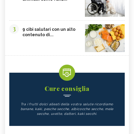
3
9 cibi salutari con un alto
contenuto di...
Cure consiglia
Tra i frutti dolci alleati della vostra salute ricordiamo
banane, kaki, pesche secche, albicocche secche, mele
secche, uvette, datteri, kaki secchi.