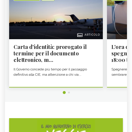
ARTICOLO
Carta d'identità: prorogato il
L'ora d'
termine per il documento
spegner
elettronico, m...
18:00 ti f
Il Governo concede più tempo per il passaggio
Spegnere lo 
definitivo alla CIE, ma attenzione a chi via...
sembrare una 