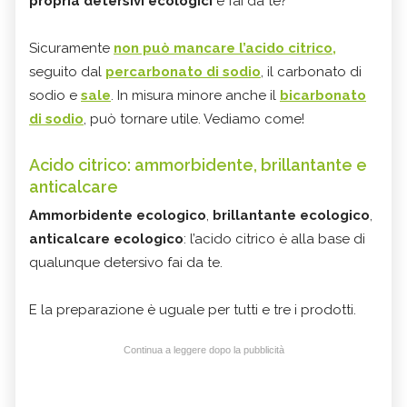
propria detersivi ecologici
e fai da te?
Sicuramente
non può mancare l’acido citrico,
seguito dal
percarbonato di sodio
, il carbonato di
sodio e
sale
. In misura minore anche il
bicarbonato
di sodio
, può tornare utile. Vediamo come!
Acido citrico: ammorbidente, brillantante e
anticalcare
Ammorbidente ecologico
,
brillantante ecologico
,
anticalcare ecologico
: l’acido citrico è alla base di
qualunque detersivo fai da te.
E la preparazione è uguale per tutti e tre i prodotti.
Continua a leggere dopo la pubblicità