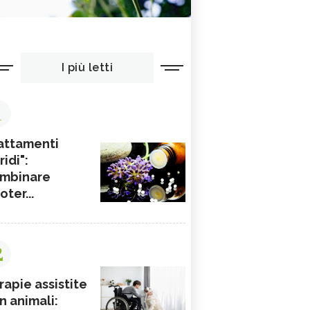
I più letti
1
attamenti
ridi":
mbinare
ioter...
2
rapie assistite
n animali: