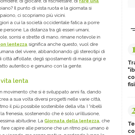
sorridere, di giocare, di fischiettare, di
fare una
no? Il punto di vista ruota e la giornata si
paiono, ci scopriamo più vicini.
iori a cui la società occidentale fatica a porre
le persone. La distanza tra gli esseri umani,
ole, sorrisi e strette di mano, rimane notevole in
con lentezza
significa anche questo, vuol dire
 umana del vivere, abbandonando gli stereotipi di
i città affollate, degli spostamenti di massa grigi e
Tr
tatto autentico e genuino con la gente.
"ib
co
vita lenta
fis
un movimento che si è sviluppato anni fa, dando
ea a sua volta diversi progetti nelle varie città,
o il più possibile sostenibile della vita. I “ribelli
la frenesia, sostenendo che è solo un’illusione,
pessima abitudine. La
Giornata della lentezza
, che
Te
er fare capire alle persone che un ritmo più umano è
co