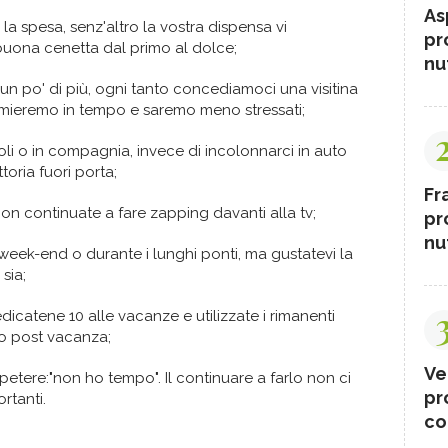
As
la spesa, senz'altro la vostra dispensa vi
pr
buona cenetta dal primo al dolce;
nut
n po' di più, ogni tanto concediamoci una visitina
rmieremo in tempo e saremo meno stressati;
i o in compagnia, invece di incolonnarci in auto
toria fuori porta;
Fr
non continuate a fare zapping davanti alla tv;
pr
nut
week-end o durante i lunghi ponti, ma gustatevi la
sia;
dedicatene 10 alle vacanze e utilizzate i rimanenti
 post vacanza;
Ve
petere:"non ho tempo". Il continuare a farlo non ci
pr
rtanti.
co