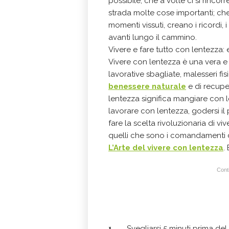
possibile, che a volte ci si rinc
strada molte cose importanti; che
momenti vissuti, creano i ricordi,
avanti lungo il cammino.
Vivere e fare tutto con lentezza:
Vivere con lentezza è una vera e
lavorative sbagliate, malesseri fi
benessere naturale
e di recuper
lentezza significa mangiare con 
lavorare con lentezza, godersi il
fare la scelta rivoluzionaria di 
quelli che sono i comandamenti de
L’Arte del vivere con lentezza
.
Conti
Svegliarsi 5 minuti prima del 