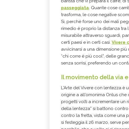
barista che vi prepara il caffè, di 
passeggiata
. Quante cose cambia
trasforma, le cose negative scom
Sì, perché forse uno dei mali pegg
rimedio è proprio la distanza tra 
misurabile attraverso sguardi, par
certi paesi e in certi casi.
Vivere 
avvicinarsi a una dimensione più
“chi corre è più cool”, delle grand
senza sorrisi, preferendo un con
Il movimento della via e 
L'Arte del Vivere con lentezza è 
origine a all'omonima Onlus che cr
progetti volti a incrementare un ritm
della lentezza” si battono contro 
contro la fretta, vista come una 
si festeggia il 26 marzo, serve p