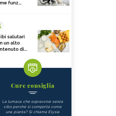
me funz...
3
ibi salutari
n un alto
ntenuto di...
Cure consiglia
La lumaca che sopravvive senza
cibo perché si comporta come
una pianta? Si chiama Elysia