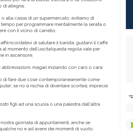
 di allegria;
o o alla cassa di un supermercato, evitiamo di
o tempo per programmare mentalmente la serata o
e con il vicino di carrello;
ffè:ricordatevi di salutare il barista, gustarvi il caffè
era al momento dell'uscita(questa regola vale per
nche in ascensore;
 abbreviazioni, magari iniziando con caro o cara;
amo di fare due cose contemporaneamente come
ter...se no si rischia di diventare scortesi, imprecisi
nostri figli ad una scuola o una palestra dall'altra
 nostra giornata di appuntamenti, anche se
 qualche no e ad avere dei momenti di vuoto;