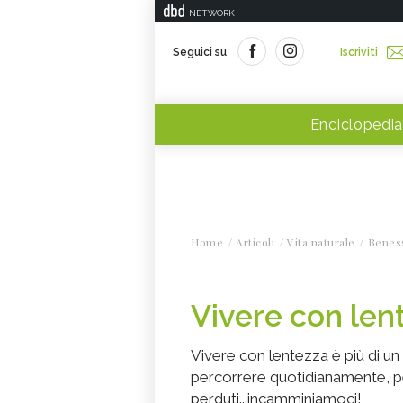
NETWORK
Seguici su
Iscriviti
Enciclopedia
Home
Articoli
Vita naturale
Benes
Vivere con len
Vivere con lentezza è più di un 
percorrere quotidianamente, per
perduti...incamminiamoci!