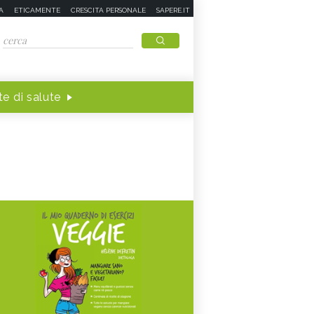
A
ETICAMENTE
CRESCITA PERSONALE
SAPERE.IT
e di salute