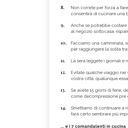
Non correte per forza a fare 
consentirà di cucinare una 
Anche se potrebbe costare u
al negozio sottocasa, rispa
Facciamo una camminata, sol
per raggiungere la solita trat
La sera leggete i giornali e 
Evitate qualche viaggio nei 
vostra città, qualunque essa 
Se avete 15 giorni di ferie, 
come decompressione pre o
Smettiamo di continuare a ri
farà certo sembrare più impo
... e i 7 comandalenti in cucina