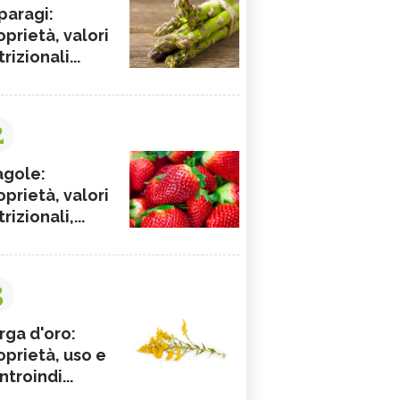
paragi:
oprietà, valori
rizionali...
2
agole:
oprietà, valori
rizionali,...
3
rga d'oro:
oprietà, uso e
ntroindi...