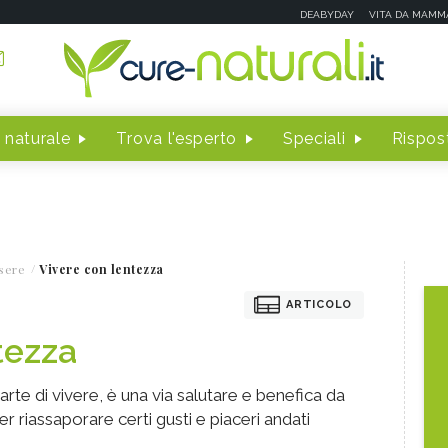
DEABYDAY
VITA DA MAMM
 naturale
Trova l'esperto
Speciali
Rispost
sere
Vivere con lentezza
ARTICOLO
tezza
arte di vivere, è una via salutare e benefica da
 riassaporare certi gusti e piaceri andati