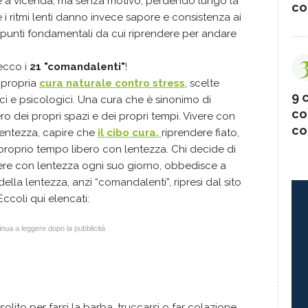
orre a vicenda, ma senza motivo, perdendo lungo la
co
 i ritmi lenti danno invece sapore e consistenza ai
 i punti fondamentali da cui riprendere per andare
 ecco i
21 "comandalenti"
!
 propria
cura naturale contro stress
, scelte
9 c
sici e psicologici. Una cura che è sinonimo di
co
o dei propri spazi e dei propri tempi. Vivere con
co
lentezza, capire che
il cibo cura,
riprendere fiato,
 proprio tempo libero con lentezza. Chi decide di
vivere con lentezza ogni suo giorno, obbedisce a
lla lentezza, anzi “comandalenti”, ripresi dal sito
 Eccoli qui elencati:
nua a leggere dopo la pubblicità
solito per farsi la barba, truccarsi o far colazione