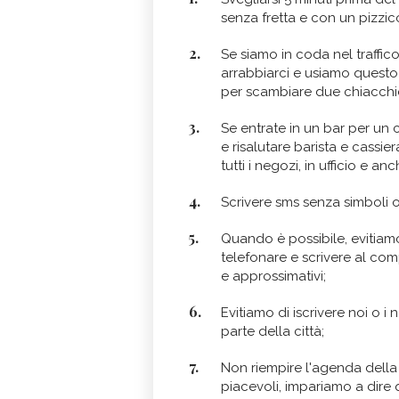
senza fretta e con un pizzico
Se siamo in coda nel traffic
arrabbiarci e usiamo quest
per scambiare due chiacchier
Se entrate in un bar per un ca
e risalutare barista e cassi
tutti i negozi, in ufficio e a
Scrivere sms senza simboli o
Quando è possibile, eviti
telefonare e scrivere al compu
e approssimativi;
Evitiamo di iscrivere noi o i 
parte della città;
Non riempire l'agenda della
piacevoli, impariamo a dire