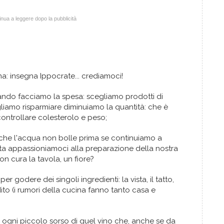
nua a leggere dopo la pubblicità
ina: insegna Ippocrate... crediamoci!
uando facciamo la spesa: scegliamo prodotti di
gliamo risparmiare diminuiamo la quantità: che è
ontrollare colesterolo e peso;
 che l'acqua non bolle prima se continuiamo a
tta appassioniamoci alla preparazione della nostra
 cura la tavola, un fiore?
 per godere dei singoli ingredienti: la vista, il tatto,
'udito (i rumori della cucina fanno tanto casa e
 ogni piccolo sorso di quel vino che, anche se da