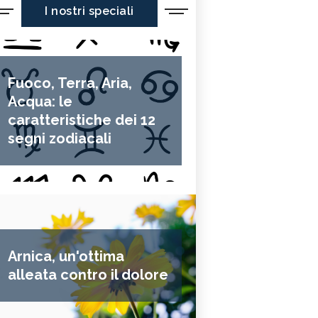
I nostri speciali
Fuoco, Terra, Aria,
Acqua: le
caratteristiche dei 12
segni zodiacali
Arnica, un'ottima
alleata contro il dolore