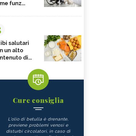
me funz...
3
ibi salutari
n un alto
ntenuto di...
Cure consiglia
L'olio di betulla è drenante,
previene problemi venosi e
disturbi circolatori, in caso di