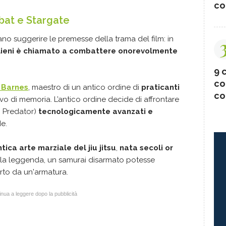
co
mbat e Stargate
o suggerire le premesse della trama del film: in
 alieni è chiamato a combattere onorevolmente
9 c
co
 Barnes
, maestro di un antico ordine di
praticanti
co
rivo di memoria. L’antico ordine decide di affrontare
i Predator)
tecnologicamente avanzati e
e.
ntica arte marziale del jiu jitsu
,
nata secoli or
 la leggenda, un samurai disarmato potesse
rto da un'armatura.
nua a leggere dopo la pubblicità