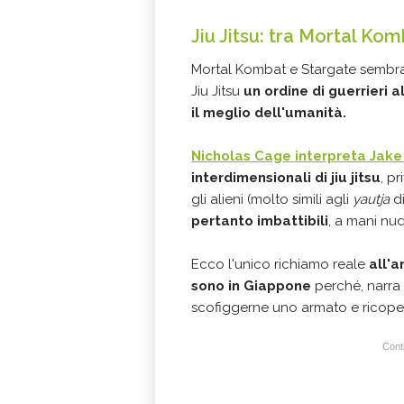
Jiu Jitsu: tra Mortal Ko
Mortal Kombat e Stargate sembran
Jiu Jitsu
un ordine di guerrieri
il meglio dell'umanità.
Nicholas Cage interpreta Jake
interdimensionali di jiu jitsu
, p
gli alieni (molto simili agli
yautja
d
pertanto imbattibili
, a mani nud
Ecco l'unico richiamo reale
all'a
sono in Giappone
perché, narra
scofiggerne uno armato e ricope
Conti