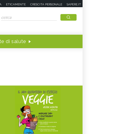
A
ETICAMENTE
CRESCITA PERSONALE
SAPERE.IT
e di salute