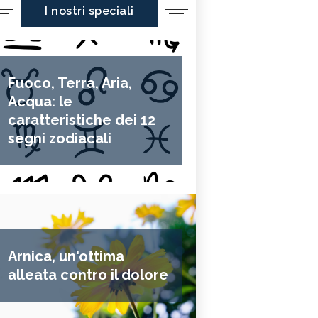
I nostri speciali
Fuoco, Terra, Aria,
Acqua: le
caratteristiche dei 12
segni zodiacali
Arnica, un'ottima
alleata contro il dolore