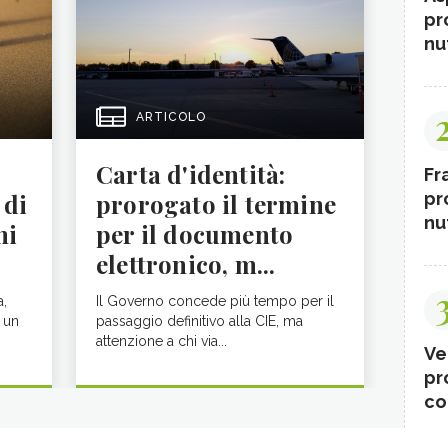
pr
nut
ARTICOLO
Carta d'identità:
Fr
pr
 di
prorogato il termine
nut
ni
per il documento
elettronico, m...
a,
Il Governo concede più tempo per il
 un
passaggio definitivo alla CIE, ma
attenzione a chi via...
Ve
pr
co