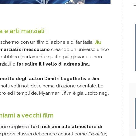
a e arti marziali
schermo con un film di azione e di fantasia:
Jiu
 marziali si mescolano
creando un universo unico
il pubblico (certamente quello più giovane e non
rziali) e
far salire il livello di adrenalina
.
etto degli autori Dimitri Logothetis e Jim
olti volti noti del cinema di azione orientale. Le
o ed i templi del Myanmar. Il film è già uscito negli
ichiami a vecchi film
nno cogliere i
forti richiami alle atmosfere di
i e propri classici del genere action) come
Predator
,