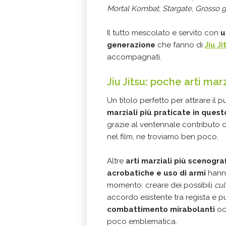
Mortal Kombat
,
Stargate
,
Grosso 
Il tutto mescolato e servito con
u
generazione
che fanno di
Jiu Ji
accompagnati.
Jiu Jitsu: poche arti marz
Un titolo perfetto per attirare il p
marziali più praticate in quest
grazie al ventennale contributo 
nel film, ne troviamo ben poco.
Altre
arti marziali più scenogra
acrobatiche e uso di armi
hann
momento: creare dei possibili
cul
accordo esistente tra regista e p
combattimento mirabolanti
oc
poco emblematica.