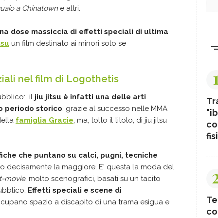
guaio a Chinatown
e altri.
na dose massiccia di effetti speciali di ultima
tsu
un film destinato ai minori solo se
iali nel film di Logothetis
ubblico: il
jiu jitsu è infatti una delle arti
Tr
o periodo storico
, grazie al successo nelle MMA
"ib
della
famiglia Gracie
; ma, tolto il titolo, di jiu jitsu
co
fis
fiche che puntano su calci, pugni, tecniche
o decisamente la maggiore. E' questa la moda del
t-movie
, molto scenografici,
basati su un tacito
ubblico.
Effetti speciali e scene di
Te
cupano spazio a discapito di una trama esigua e
co