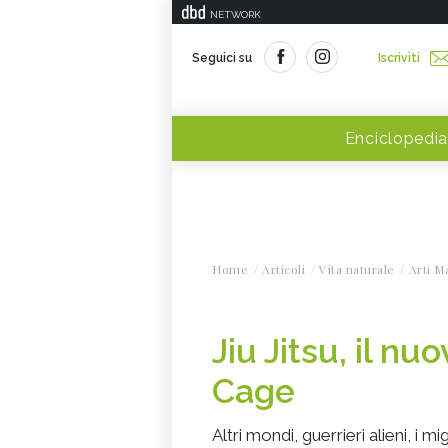
NETWORK
Seguici su
Iscriviti
Enciclopedia
Home
Articoli
Vita naturale
Arti Ma
Jiu Jitsu, il nu
Cage
Altri mondi, guerrieri alieni, i migl