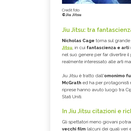
Credit foto
©Jiu Jitsu
Jiu Jitsu: tra fantascienz
Nicholas Cage
torna sul grande 
Jitsu
, in cui
fantascienza e arti
nel suo genere per far divertire 
realmente interessato alle arti ma
Jiu Jitsu è tratto dall'
omonimo fum
McGrath
ed ha per protagonisti m
riprese hanno avuto luogo tra Cipr
Stati Uniti.
In Jiu Jitsu citazioni e r
Gli spettatori meno giovani potra
vecchi film
(alcuni dei quali ver