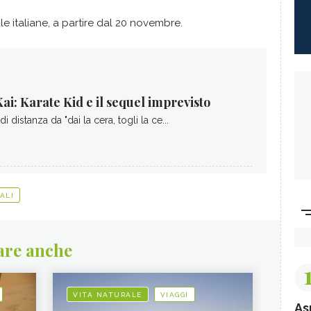
ale italiane, a partire dal 20 novembre.
ai: Karate Kid e il sequel imprevisto
i distanza da "dai la cera, togli la ce...
ALI
are anche
VITA NATURALE
VIAGGI
As