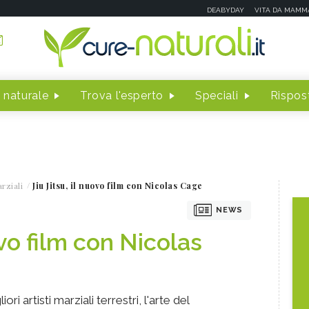
DEABYDAY
VITA DA MAMM
 naturale
Trova l'esperto
Speciali
Rispost
rziali
Jiu Jitsu, il nuovo film con Nicolas Cage
NEWS
ovo film con Nicolas
iori artisti marziali terrestri, l'arte del