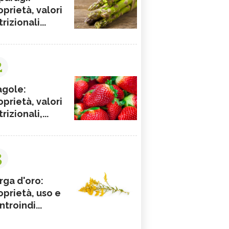
oprietà, valori
rizionali...
2
agole:
oprietà, valori
rizionali,...
3
rga d'oro:
oprietà, uso e
ntroindi...