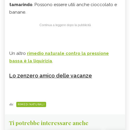
tamarindo
. Possono essere utili anche cioccolato e
banane.
Continua a leggere dopo la pubblicità
Un altro
rimedio naturale contro la pressione
bassa è la liquirizia
.
Lo zenzero amico delle vacanze
da:
RIMEDI NATURALI
Ti potrebbe interessare anche