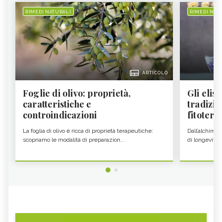
RIMEDI NATURALI
RIMEDI NAT
ARTICOLO
Foglie di olivo: proprietà,
Gli elisi
caratteristiche e
tradizio
controindicazioni
fitoter...
La foglia di olivo è ricca di proprietà terapeutiche:
Dall’alchimia
scopriamo le modalità di preparazion...
di longevità 