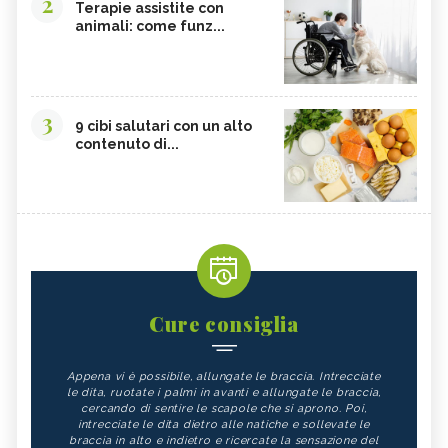
2
Terapie assistite con
animali: come funz...
3
9 cibi salutari con un alto
contenuto di...
Cure consiglia
Appena vi è possibile, allungate le braccia. Intrecciate
le dita, ruotate i palmi in avanti e allungate le braccia,
cercando di sentire le scapole che si aprono. Poi,
intrecciate le dita dietro alle natiche e sollevate le
braccia in alto e indietro e ricercate la sensazione del