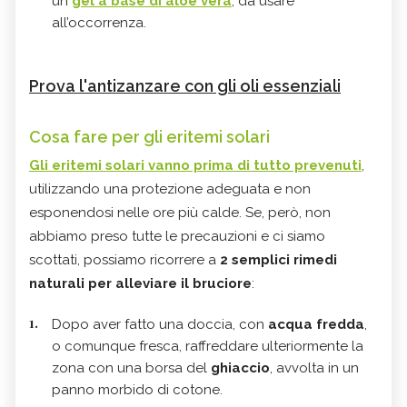
un
gel a base di
aloe vera
, da usare
all’occorrenza.
Prova l'antizanzare con gli oli essenziali
Cosa fare per gli eritemi solari
Gli
eritemi solari
vanno prima di tutto prevenuti
,
utilizzando una protezione adeguata e non
esponendosi nelle ore più calde. Se, però, non
abbiamo preso tutte le precauzioni e ci siamo
scottati, possiamo ricorrere a
2 semplici rimedi
naturali per alleviare il bruciore
:
Dopo aver fatto una doccia, con
acqua fredda
,
o comunque fresca, raffreddare ulteriormente la
zona con una borsa del
ghiaccio
, avvolta in un
panno morbido di cotone.