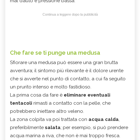
mal d’auto e pressione bassa.
Continua a leggere dopo la pubblicità
Che fare se ti punge una medusa
Sfiorare una medusa può essere una gran brutta
avventura; il sintomo più rilevante è il dolore urente
che si avverte nel punto di contatto, a cui fa seguito
un prurito intenso e molto fastidioso.
La prima cosa da fare è
eliminare eventuali
tentacoli
rimasti a contatto con la pelle, che
potrebbero iniettare altro veleno.
La zona colpita va poi trattata con
acqua calda
,
preferibilmente
salata
; per esempio, si può prendere
acqua marina a riva, che non è mai troppo fresca.