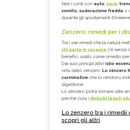
fare i conti con
auto
,
nave
,
tren
vomito,
sudorazione fredda
o 
durante gli spostamenti (l'insieme
Zenzero: rimedi per i di
Tra i vari rimedi che la natura me
chi parte in vacanza
c'è senza 
benefici, usato come rimedio per i
Dai suoi
principi attivi
(
olio essenz
virtù dello zenzero.
Lo zenzero h
carminative
che lo rendono indic
digestione.
Lo zenzero potrà tornare utile a
perché cura i
disturbi legati al
Lo zenzero tra i rimedii 
scopri gli altri