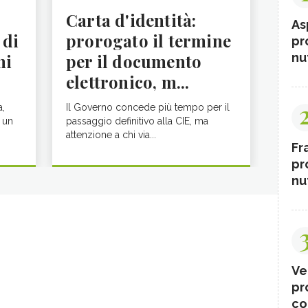
Carta d'identità:
As
 di
prorogato il termine
pr
nut
ni
per il documento
elettronico, m...
a,
Il Governo concede più tempo per il
 un
passaggio definitivo alla CIE, ma
attenzione a chi via...
Fr
pr
nut
Ve
pr
co