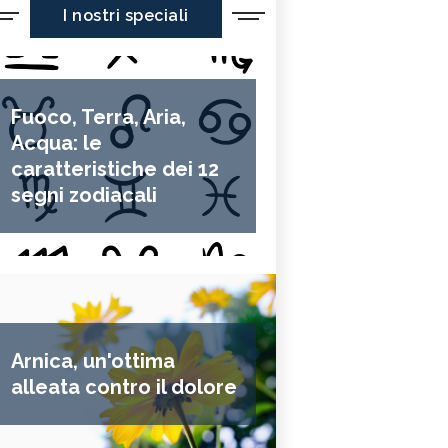
I nostri speciali
Fuoco, Terra, Aria,
Acqua: le
caratteristiche dei 12
segni zodiacali
Arnica, un'ottima
alleata contro il dolore