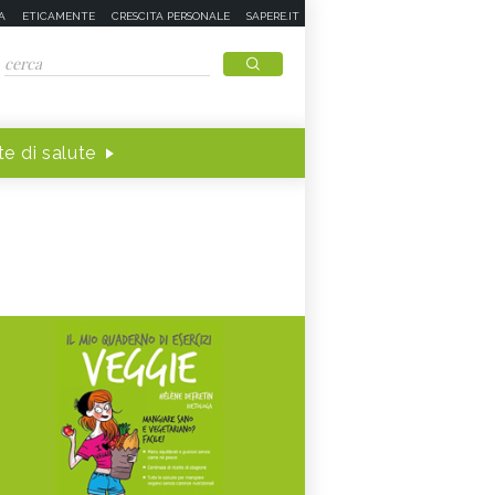
A
ETICAMENTE
CRESCITA PERSONALE
SAPERE.IT
e di salute