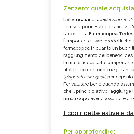
Zenzero: quale acquist
Dalla
radice
di questa spezia (
Zi
diffusosi poi in Europa, si ricava l'
secondo la
Farmacopea Tedes
È importante usare prodotti che 
farmacopea in quanto un buon tito
raggiungimento dei benefici desid
Prima di acquistarlo, è importante 
titolazione conforme ne garantisce
(
gingeroli e shogaoli)
per capsula.
Per valutare bene quando assume
che il principio attivo raggiung
minuti dopo averlo assunto e che 
Ecco ricette estive e da
Per approfondire: