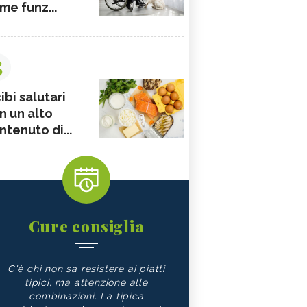
me funz...
3
ibi salutari
n un alto
ntenuto di...
Cure consiglia
C'è chi non sa resistere ai piatti
tipici, ma attenzione alle
combinazioni. La tipica