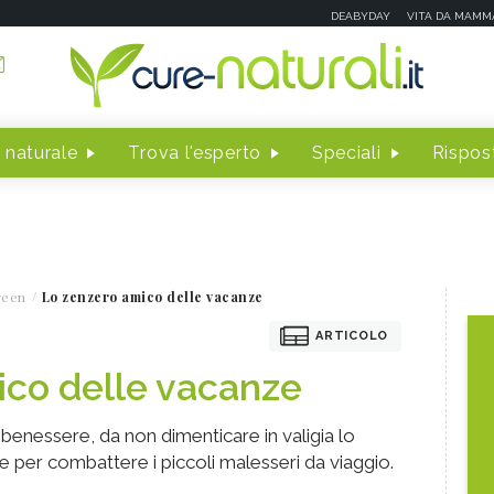
DEABYDAY
VITA DA MAMM
 naturale
Trova l'esperto
Speciali
Rispost
reen
Lo zenzero amico delle vacanze
ARTICOLO
ico delle vacanze
 benessere, da non dimenticare in valigia lo
 per combattere i piccoli malesseri da viaggio.