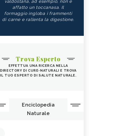
valdostana, ad esempio, non è
affatto un toccanasa. Il
formaggio ingloba i frammenti
di carne e rallenta la digestione.
Trova Esperto
EFFETTUA UNA RICERCA NELLA
DIRECTORY DI CURE-NATURALI E TROVA
IL TUO ESPERTO DI SALUTE NATURALE.
Enciclopedia
Naturale
1