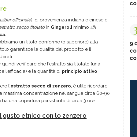
co
are
nziber officinale
), di provenienza indiana e cinese e
estratto secco
titolato
in
Gingeroli
minimo 4%,
ca.
abbiamo un titolo conforme (o superiore) alla
9 c
lo garantisce la qualità del prodotto e il
co
erati.
co
quindi verificare che l'estratto sia titolato (una
 l'efficacia) e la quantità di
principio attivo
re l'
estratto secco di zenzero
, è utile ricordare
e la massima concentrazione nel sangue circa 60-90
ha una copertura persistente di circa 3 ore.
l gusto etnico con lo zenzero