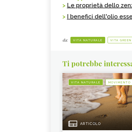
>
Le proprietà dello ze
>
I benefici dell'olio es
da:
VITA NATURALE
VITA GREEN
Ti potrebbe interess
VITA NATURALE
MOVIMENTO
ARTICOLO