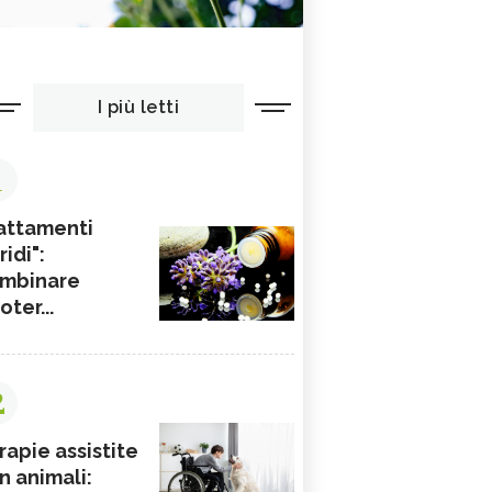
I più letti
1
attamenti
ridi":
mbinare
ioter...
2
rapie assistite
n animali: