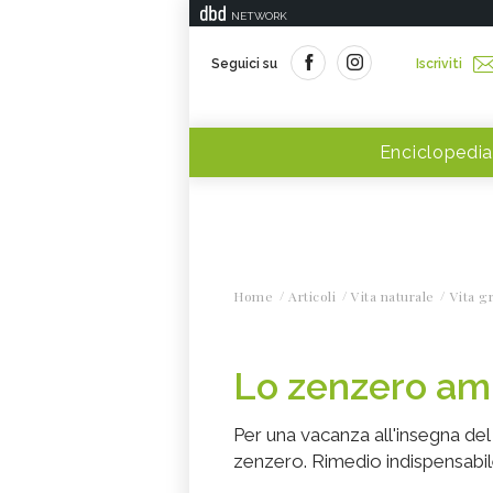
NETWORK
Seguici su
Iscriviti
Enciclopedia
Home
Articoli
Vita naturale
Vita g
Lo zenzero am
Per una vacanza all'insegna del
zenzero. Rimedio indispensabile