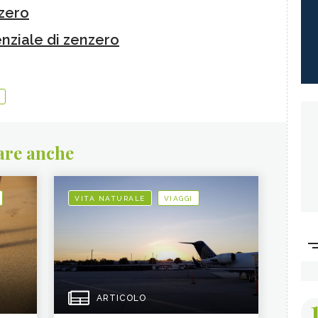
nzero
senziale di zenzero
are anche
VITA NATURALE
VIAGGI
ARTICOLO