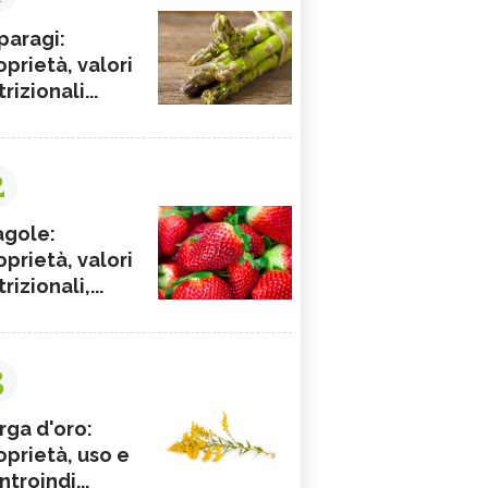
paragi:
oprietà, valori
rizionali...
2
agole:
oprietà, valori
rizionali,...
3
rga d'oro:
oprietà, uso e
ntroindi...