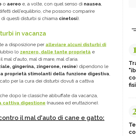
o
o
aereo
e, a volte, con quel senso di
nausea
,
difetti dell'equilibrio, che possono comparire
 di questi disturbi si chiama
cinetosi
).
sturbi in vacanza
tte a disposizione per
alleviare alcuni disturbi di
dubbio lo
zenzero
, dalle tante proprietà
e
l mal d'auto, mal di mare, mal d'aria.
Tr
iale, gingerina, zingerone, resine
) dipendono le
"ib
a proprietà stimolanti della funzione digestiva
,
co
ato per la cura dei disturbi dovuti a cattiva
fis
nche dopo le classiche abbuffate da vacanza,
la cattiva digestione
(nausea ed eruttazione).
contro il mal d'auto di cane e gatto:
Te
co