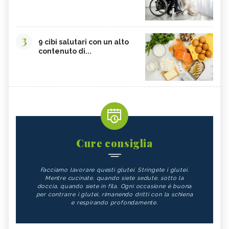
3
9 cibi salutari con un alto
contenuto di...
Cure consiglia
Facciamo lavorare questi glutei. Stringete i glutei.
Mentre cucinate, quando siete sedute, sotto la
doccia, quando siete in fila. Ogni occasione è buona
per contrarre i glutei, rimanendo dritti con la schiena
e respirando profondamente.