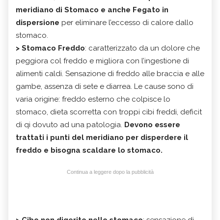
meridiano di Stomaco e anche Fegato in
dispersione
per eliminare l’eccesso di calore dallo
stomaco.
> Stomaco Freddo
: caratterizzato da un dolore che
peggiora col freddo e migliora con l’ingestione di
alimenti caldi. Sensazione di freddo alle braccia e alle
gambe, assenza di sete e diarrea. Le cause sono di
varia origine: freddo esterno che colpisce lo
stomaco, dieta scorretta con troppi cibi freddi, deficit
di qi dovuto ad una patologia.
Devono essere
trattati i punti del meridiano per disperdere il
freddo e bisogna scaldare lo stomaco.
Continua a leggere dopo la pubblicità
> Cibo non digerito nello stomaco
: sensazione di