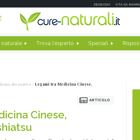
DEABYDAY
VITA DA MAMM
 naturale
Trova l'esperto
Speciali
Rispost
icina alternativa
Legami tra Medicina Cinese,
ARTICOLO
icina Cinese,
shiatsu