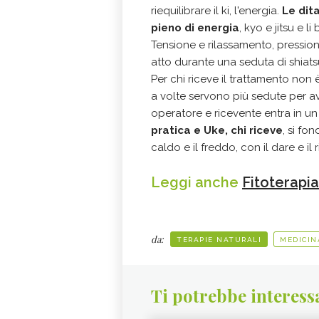
riequilibrare il ki, l'energia.
Le dit
pieno di energia
, kyo e jitsu e li
Tensione e rilassamento, pression
atto durante una seduta di shiat
Per chi riceve il trattamento non è
a volte servono più sedute per av
operatore e ricevente entra in un
pratica e Uke, chi riceve
, si fo
caldo e il freddo, con il dare e il 
Leggi anche
Fitoterapia
da:
TERAPIE NATURALI
MEDICIN
Ti potrebbe interess