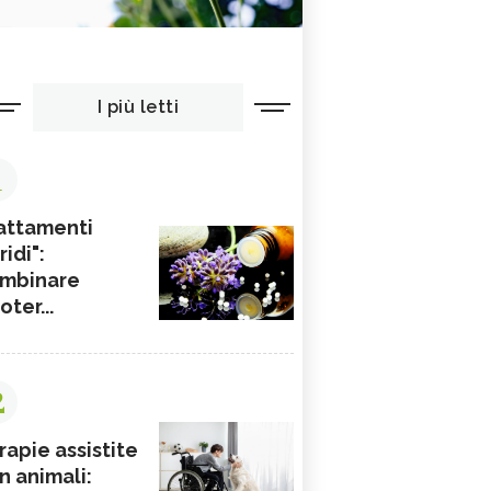
I più letti
1
attamenti
ridi":
mbinare
ioter...
2
rapie assistite
n animali: