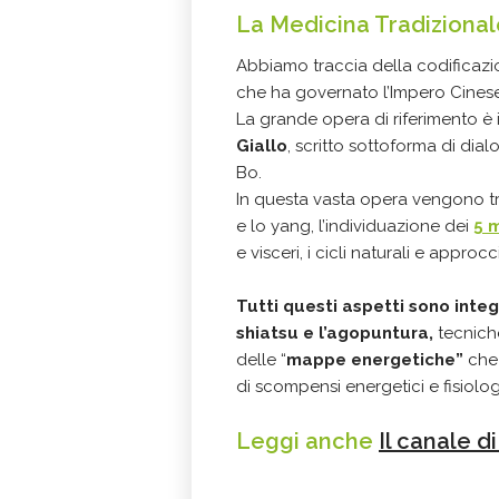
La Medicina Tradizional
Abbiamo traccia della codificaz
che ha governato l’Impero Cinese 
La grande opera di riferimento è 
Giallo
, scritto sottoforma di dial
Bo.
In questa vasta opera vengono trat
e lo yang, l’individuazione dei
5 
e visceri, i cicli naturali e approcci
Tutti questi aspetti sono integ
shiatsu e l’agopuntura,
tecnich
delle “
mappe energetiche”
che 
di scompensi energetici e fisiologi
Leggi anche
Il canale d