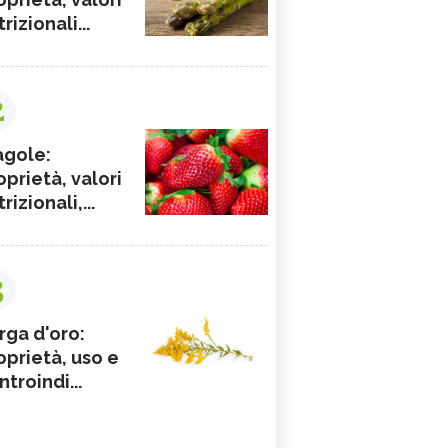
rizionali...
2
agole:
oprietà, valori
rizionali,...
3
rga d'oro:
oprietà, uso e
ntroindi...