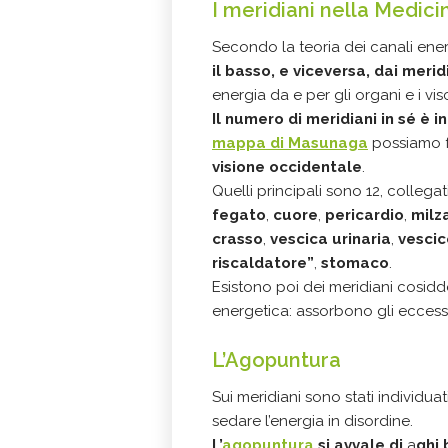
I meridiani nella Medici
Secondo la teoria dei canali ene
il basso, e viceversa, dai merid
energia da e per gli organi e i visc
Il numero di meridiani in sé è 
mappa di Masunaga
possiamo f
visione occidentale
.
Quelli principali sono 12, colleg
fegato
,
cuore
,
pericardio
,
milz
crasso
,
vescica urinaria
,
vescic
riscaldatore”
,
stomaco
.
Esistono poi dei meridiani cosidd
energetica: assorbono gli eccessi
L’Agopuntura
Sui meridiani sono stati individuat
sedare l’energia in disordine.
L’
agopuntura
si avvale di
a
ghi 