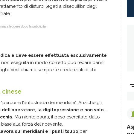
attamento di disturbi legati a disequilibri degli
trale.
nua a leggere dopo la pubblicità
dica e deve essere effettuata esclusivamente
e non eseguita in modo corretto può recare danni,
aghi. Verifichiamo sempre le credenziali di chi
a cinese
“percorre l’autostrada dei meridiani”. Anziché gli
 dell’operatore, la digitopressione e non solo…
occhia.
Ma niente paura, il peso esercitato dallo
 base alla forza del ricevente.
As
avora sui meridiani e i
punti tsubo
per
pr