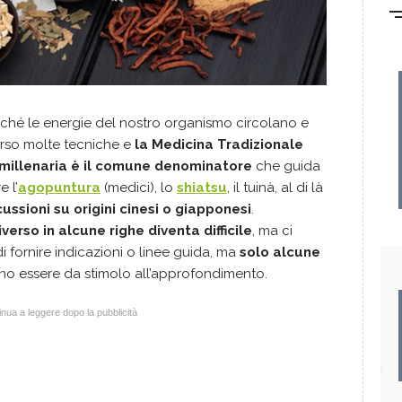
rché le energie del nostro organismo circolano e
erso molte tecniche e
la Medicina Tradizionale
 millenaria è il comune denominatore
che guida
 l’
agopuntura
(medici), lo
shiatsu
, il tuinà, al di là
cussioni su origini cinesi o giapponesi
.
erso in alcune righe diventa difficile
, ma ci
 fornire indicazioni o linee guida, ma
solo alcune
o essere da stimolo all’approfondimento.
nua a leggere dopo la pubblicità