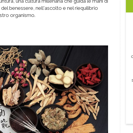
ntura, una cultura millenaria che guida le mani di
 del benessere, nell'ascolto e nel riequilibrio
ostro organismo.
c