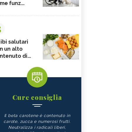
me funz...
3
ibi salutari
n un alto
ntenuto di...
Cure consiglia
Il beta carotene è contenuto in
carote, zucca e numerosi frutti.
Neutralizza i radicali liberi,