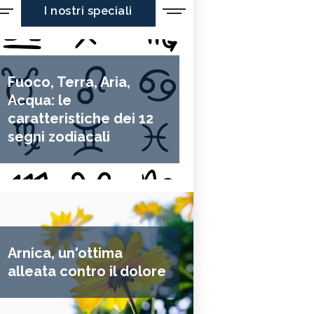
I nostri speciali
Fuoco, Terra, Aria,
Acqua: le
caratteristiche dei 12
segni zodiacali
Arnica, un'ottima
alleata contro il dolore