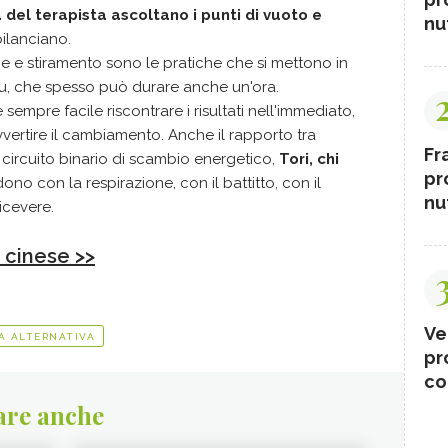
a del terapista ascoltano i punti di vuoto e
nut
 bilanciano.
e e stiramento sono le pratiche che si mettono in
su, che spesso può durare anche un'ora.
 sempre facile riscontrare i risultati nell'immediato,
vertire il cambiamento. Anche il rapporto tra
Fr
 circuito binario di scambio energetico,
Tori, chi
pr
ndono con la respirazione, con il battitto, con il
nut
ricevere.
 cinese >>
Ve
A ALTERNATIVA
pr
co
are anche