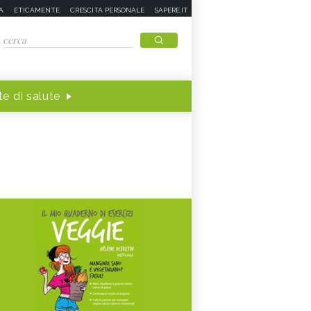
A
ETICAMENTE
CRESCITA PERSONALE
SAPERE.IT
e di salute