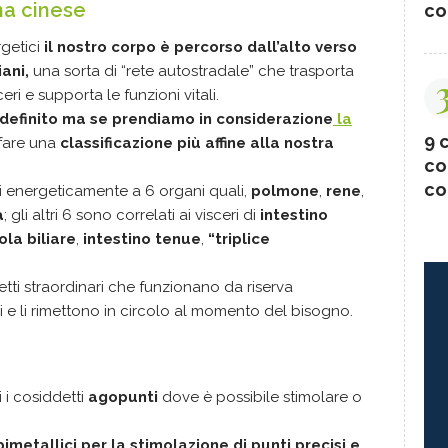
na cinese
co
rgetici
il nostro corpo è percorso dall’alto verso
iani,
una sorta di “rete autostradale” che trasporta
eri e supporta le funzioni vitali.
indefinito ma se prendiamo in considerazione
la
9 c
are una
classificazione più affine alla nostra
co
co
ati energeticamente a 6 organi quali,
polmone
,
rene
,
a
; gli altri 6 sono correlati ai visceri di
intestino
ola biliare
,
intestino tenue
,
“triplice
etti straordinari che funzionano da riserva
 e li rimettono in circolo al momento del bisogno.
i i cosiddetti
agopunti
dove è possibile stimolare o
bimetallici per la stimolazione di punti precisi e