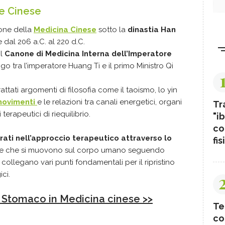
e Cinese
ione della
Medicina Cinese
sotto la
dinastia Han
dal 206 a.C. al 220 d.C.
il
Canone di Medicina Interna dell’Imperatore
ogo tra l’imperatore Huang Ti e il primo Ministro Qi
tati argomenti di filosofia come il taoismo, lo yin
movimenti
e le relazioni tra canali energetici, organi
Tr
 terapeutici di riequilibrio.
"ib
co
rati nell’approccio terapeutico attraverso lo
fis
e che si muovono sul corpo umano seguendo
collegano vari punti fondamentali per il ripristino
ci.
i Stomaco in Medicina cinese >>
Te
co