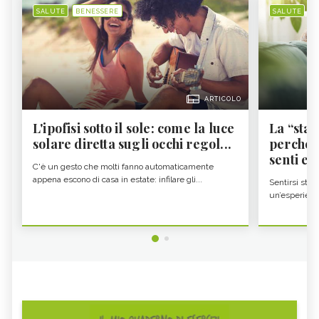
SALUTE
BENESSERE
SALUTE
B
ARTICOLO
L'ipofisi sotto il sole: come la luce
La “sta
solare diretta sugli occhi regol...
perché i
senti es.
C'è un gesto che molti fanno automaticamente
appena escono di casa in estate: infilare gli...
Sentirsi stan
un’esperienz