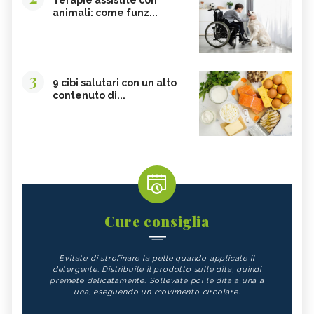
animali: come funz...
3
9 cibi salutari con un alto
contenuto di...
Cure consiglia
Evitate di strofinare la pelle quando applicate il
detergente. Distribuite il prodotto sulle dita, quindi
premete delicatamente. Sollevate poi le dita a una a
una, eseguendo un movimento circolare.