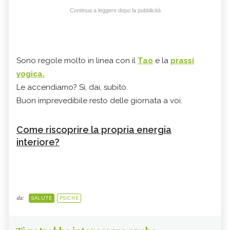
Continua a leggere dopo la pubblicità
Sono regole molto in linea con il
Tao
e la
prassi
yogica.
Le accendiamo? Sì, dai, subito.
Buon imprevedibile resto delle giornata a voi.
Come riscoprire la propria energia
interiore?
da:
SALUTE
PSICHE