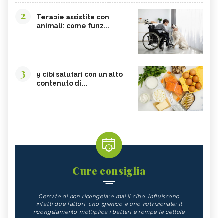
2
Terapie assistite con
animali: come funz...
3
9 cibi salutari con un alto
contenuto di...
Cure consiglia
Cercate di non ricongelare mai il cibo. Influiscono
infatti due fattori, uno igienico e uno nutrizionale: il
ricongelamento moltiplica i batteri e rompe le cellule