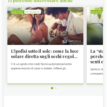
Ti potrebbe interessare anche
SALUTE
BENESSERE
SALUTE
B
ARTICOLO
L'ipofisi sotto il sole: come la luce
La “sta
solare diretta sugli occhi regol...
perché i
senti es.
C'è un gesto che molti fanno automaticamente
appena escono di casa in estate: infilare gli...
Sentirsi stan
un’esperienz