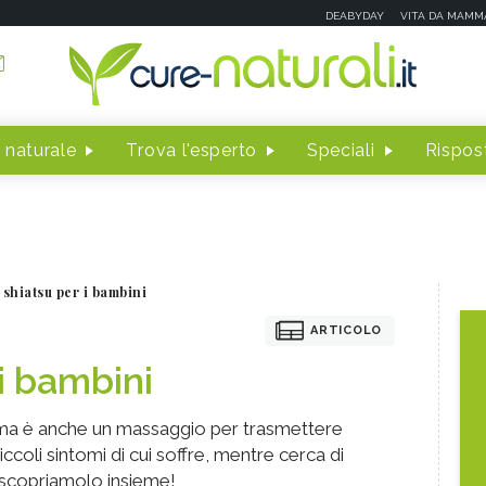
DEABYDAY
VITA DA MAMM
 naturale
Trova l'esperto
Speciali
Rispost
 shiatsu per i bambini
ARTICOLO
i bambini
i, ma è anche un massaggio per trasmettere
iccoli sintomi di cui soffre, mentre cerca di
: scopriamolo insieme!