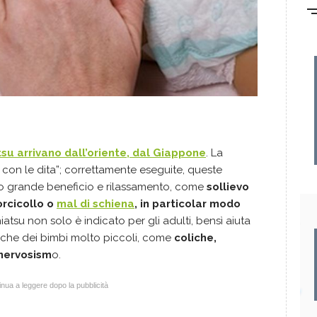
su arrivano dall’oriente, dal Giappone
. La
e con le dita”; correttamente eseguite, queste
o grande beneficio e rilassamento, come
sollievo
orcicollo o
mal di schiena
, in particolar modo
hiatsu non solo è indicato per gli adulti, bensì aiuta
piche dei bimbi molto piccoli, come
coliche,
 nervosism
o.
nua a leggere dopo la pubblicità