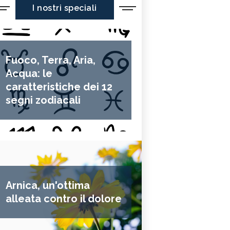
I nostri speciali
Fuoco, Terra, Aria,
Acqua: le
caratteristiche dei 12
segni zodiacali
Arnica, un'ottima
alleata contro il dolore