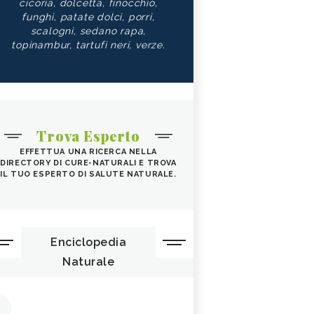
cicoria, dolcetta, finocchio,
funghi, patate dolci, porri,
scalogni, sedano rapa,
topinambur, tartufi neri, verze.
Trova Esperto
EFFETTUA UNA RICERCA NELLA
DIRECTORY DI CURE-NATURALI E TROVA
IL TUO ESPERTO DI SALUTE NATURALE.
Enciclopedia
Naturale
1