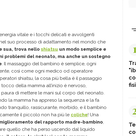
energia vitale e i tocchi delicati e avvolgenti
 nel suo processo di adattamento nel mondo che
e sua, trova nello
shiatsu
un modo semplice e
uni problemi del neonato, ma anche un sostegno
Tr
e
. Il massaggio del bambino è semplice, ogni
"ib
mente, così come ogni medico od operatore
co
eratori shiatsu, la cosa più bella è il passaggio
fis
 tocco della mamma all’inizio è nervoso,
paura di mettere le mani sul corpo del neonato.
uando la mamma ha appreso la sequenza e la fa
ndo tranquillo, rassicurante, morbido, e il bambino
camente il piccolo non ha più le
coliche
! Una
miglioramento del rapporto madre-bambino
,
Te
vare quello che ha perso uscendo dal liquido
co