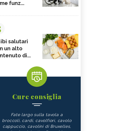
me funz...
3
ibi salutari
n un alto
ntenuto di...
Cure consiglia
Fate largo sulla tavola a
broccoli, cardi, cavolfiori, cavolo
cappuccio, cavolini di Bruxelles,