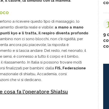
e, il calore, la simbiosi con la mamma
.
co
ioco
divertono a ricevere questo tipo di massaggio, lo
amento diventa reale e visibile:
a mano a mano
punti kyo e li tratta, il respiro diventa profondo
9 c
bambino non ci sono blocchi, non c’è rigidità, per
co
venta ancora più piacevole, la risposta è
co
nto e si lascia andare. Del resto, nel neonato, il
ue sensi, è connesso a tutto il corpo e il bimbo,
il rilassamento. In Italia si possono trovare molti
si finalizzati per bambini: dalla
FIS, Federazione
ernazionale di shiatsu, Accademia, corsi
azioni che vi si dedicano.
 e cosa fa l'operatore Shiatsu