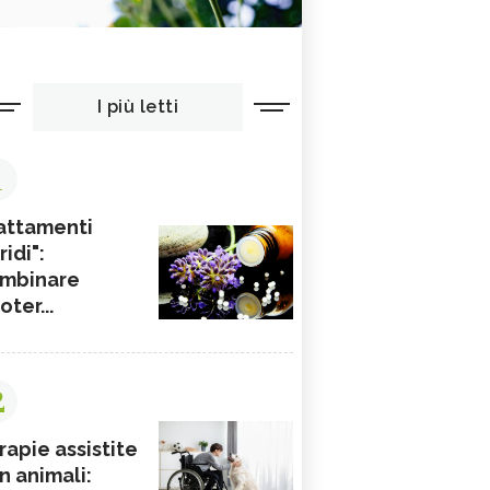
I più letti
1
attamenti
ridi":
mbinare
ioter...
2
rapie assistite
n animali: