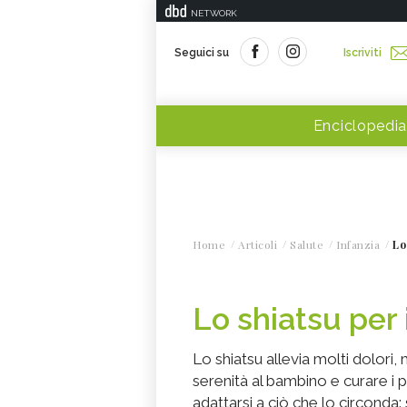
NETWORK
Seguici su
Iscriviti
Enciclopedia
Home
Articoli
Salute
Infanzia
Lo
Lo shiatsu per 
Lo shiatsu allevia molti dolor
serenità al bambino e curare i p
adattarsi a ciò che lo circonda