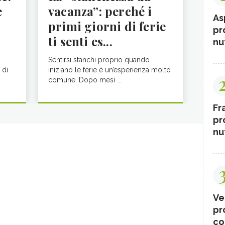
e
vacanza”: perché i
As
primi giorni di ferie
pr
ti senti es...
nut
Sentirsi stanchi proprio quando
 di
iniziano le ferie è un’esperienza molto
comune. Dopo mesi ...
Fr
pr
nut
Ve
pr
co