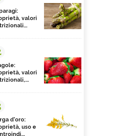
paragi:
oprietà, valori
rizionali...
2
agole:
oprietà, valori
rizionali,...
3
rga d'oro:
oprietà, uso e
ntroindi...