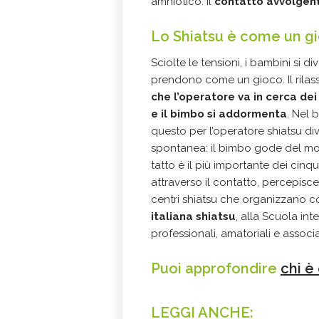
amniotico: il
contatto avvolgent
Lo Shiatsu è come un g
Sciolte le tensioni, i bambini si 
prendono come un gioco. Il rilass
che l’operatore va in cerca dei 
e il bimbo si addormenta
. Nel 
questo per l’operatore shiatsu di
spontanea: il bimbo gode del mome
tatto è il più importante dei cinq
attraverso il contatto, percepisce 
centri shiatsu che organizzano cor
italiana shiatsu
, alla Scuola int
professionali, amatoriali e associ
Puoi approfondire
chi è
LEGGI ANCHE: