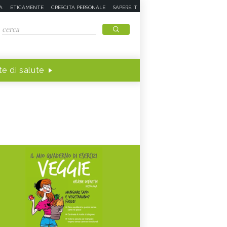
A
ETICAMENTE
CRESCITA PERSONALE
SAPERE.IT
e di salute