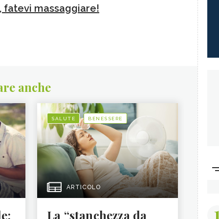
, fatevi massaggiare!
are anche
SALUTE
BENESSERE
ARTICOLO
le:
La “stanchezza da