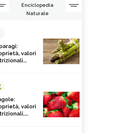
Enciclopedia
Naturale
1
paragi:
oprietà, valori
rizionali...
2
agole:
oprietà, valori
rizionali,...