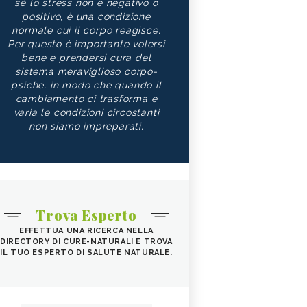
sé lo stress non è negativo o
positivo, è una condizione
normale cui il corpo reagisce.
Per questo è importante volersi
bene e prendersi cura del
sistema meraviglioso corpo-
psiche, in modo che quando il
cambiamento ci trasforma e
varia le condizioni circostanti
non siamo impreparati.
Trova Esperto
EFFETTUA UNA RICERCA NELLA
DIRECTORY DI CURE-NATURALI E TROVA
IL TUO ESPERTO DI SALUTE NATURALE.