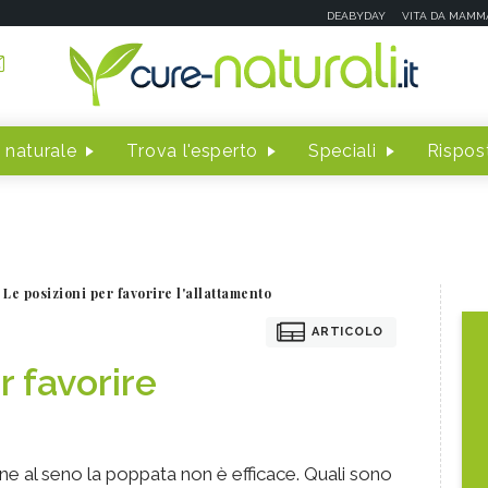
DEABYDAY
VITA DA MAMM
 naturale
Trova l'esperto
Speciali
Rispost
Le posizioni per favorire l'allattamento
ARTICOLO
r favorire
ne al seno la poppata non è efficace. Quali sono