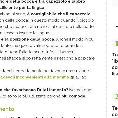
riore della bocca e tra capezzolo e labbro
fficiente per la lingua
.
mbino al seno,
è consigliabile che il capezzolo
on della bocca; in questo modo quando il piccolo
hio che il capezzolo ne resti al centro o nella parte
riesca a inserire la lingua.
 è la posizione della bocca
. Anche il modo in cui
ortante, ma questo vale soprattutto quando si
ato bene l’allattamento, infatti, i bambini
Tr
nell’attaccarsi correttamente e riescono a poppare
"ib
co
 attacchi correttamente per favorire una suzione
fis
iacevoli inconvenienti alla mamma
quali, ad
po che favoriscono l’allattamento?
Ne esistono
ito sono le più utilizzate perché
più comode
.
Te
amento
co