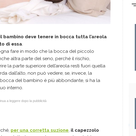
il bambino deve tenere in bocca tutta l’areola
to di essa
.
isogna fare in modo che la bocca del piccolo
he altra parte del seno, perché il rischio,
ire la parte superiore dell’areola resti fuori quella
da dall’alto, non può vedere; se, invece, la
 bocca del bambino è più abbondante, si ha la
suo interno.
nua a leggere dopo la pubblicità
rché,
per una corretta suzione
,
il capezzolo