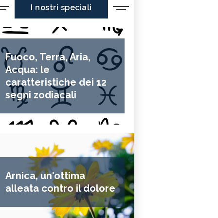
I nostri speciali
Fuoco, Terra, Aria,
Acqua: le
caratteristiche dei 12
segni zodiacali
Arnica, un'ottima
alleata contro il dolore