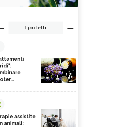
I più letti
1
attamenti
ridi":
mbinare
ioter...
2
rapie assistite
n animali: