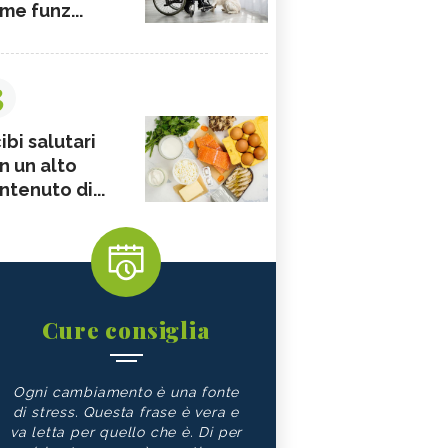
me funz...
3
ibi salutari
n un alto
ntenuto di...
Cure consiglia
Ogni cambiamento è una fonte
di stress. Questa frase è vera e
va letta per quello che è. Di per