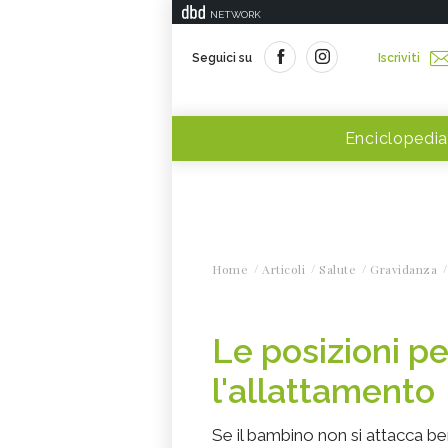
NETWORK
Seguici su
Iscriviti
Enciclopedia
Home
Articoli
Salute
Gravidanza
Le posizioni pe
l'allattamento
Se il bambino non si attacca be