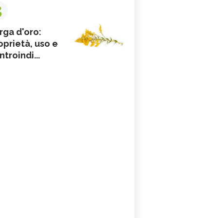
3
rga d'oro:
oprietà, uso e
ntroindi...