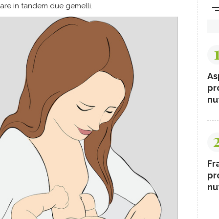
are in tandem due gemelli.
As
pr
nut
Fr
pr
nut