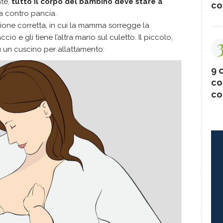
te,
tutto il corpo del bambino deve stare a
co
a contro pancia.
ione corretta, in cui la mamma sorregge la
io e gli tiene l’altra mano sul culetto. Il piccolo,
un cuscino per allattamento:
9 c
co
co