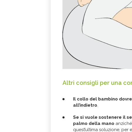
Altri consigli per una c
Il collo del bambino dovr
all’indietro
.
Se si vuole sostenere il s
palmo della mano
anziché 
quest’ultima soluzione, per 