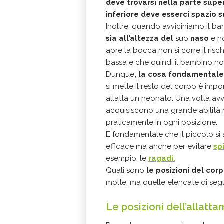
deve trovarsi nella parte supe
inferiore deve esserci spazio su
Inoltre, quando avviciniamo il ba
sia all’altezza del
suo
naso
e n
apre la bocca non si corre il risc
bassa e che quindi il bambino non 
Dunque
, la cosa fondamentale
si mette il resto del corpo è imp
allatta un neonato. Una volta avvi
acquisiscono una grande abilità 
praticamente in ogni posizione.
È fondamentale che il piccolo si
efficace ma anche per evitare
sp
esempio, le
ragadi.
Quali sono
le posizioni del cor
molte, ma quelle elencate di segu
Le posizioni dell’allatt