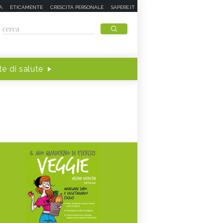
A
ETICAMENTE
CRESCITA PERSONALE
SAPERE.IT
e di salute