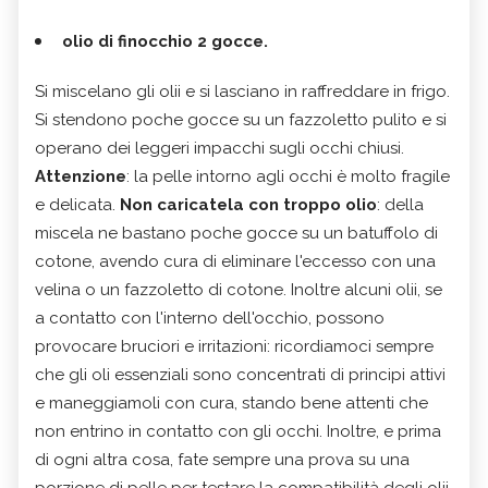
olio di finocchio 2 gocce.
Si miscelano gli olii e si lasciano in raffreddare in frigo.
Si stendono poche gocce su un fazzoletto pulito e si
operano dei leggeri impacchi sugli occhi chiusi.
Attenzione
: la pelle intorno agli occhi è molto fragile
e delicata.
Non caricatela con troppo olio
: della
miscela ne bastano poche gocce su un batuffolo di
cotone, avendo cura di eliminare l'eccesso con una
velina o un fazzoletto di cotone. Inoltre alcuni olii, se
a contatto con l'interno dell'occhio, possono
provocare bruciori e irritazioni: ricordiamoci sempre
che gli oli essenziali sono concentrati di principi attivi
e maneggiamoli con cura, stando bene attenti che
non entrino in contatto con gli occhi. Inoltre, e prima
di ogni altra cosa, fate sempre una prova su una
porzione di pelle per testare la compatibilità degli olii