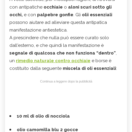
con antipatiche
occhiaie
o
aloni scuri sotto gli
occhi,
e con
palpebre gonfie
. Gli
olii essenziali
possono aiutare ad alleviare questa antipatica
manifestazione antiestetica.
A prescindere che nulla può essere curato solo
dall'esterno, e che quindi la manifestazione è
segnale di qualcosa che non funziona “dentro”
,
un
rimedio naturale contro occhiaie
e borse è
costituito dalla seguente
miscela di oli essenziali
:
Continua a leggere dopo la pubblicità
10 ml di olio di nocciola
olio camomilla blu 2 gocce