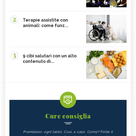
2
Terapie assistite con
animali: come funz...
3
9 cibi salutari con un alto
contenuto di...
Cure consiglia
Premiatevi, ogni tanto. Così, a caso. Come? Finite il