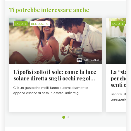
Ti potrebbe interessare anche
SALUTE
BENESSERE
SALUTE
B
ARTICOLO
L'ipofisi sotto il sole: come la luce
La “sta
solare diretta sugli occhi regol...
perché i
senti es.
C'è un gesto che molti fanno automaticamente
appena escono di casa in estate: infilare gli...
Sentirsi stan
un’esperienz