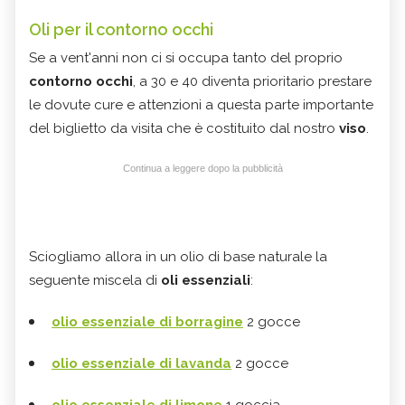
Oli per il contorno occhi
Se a vent'anni non ci si occupa tanto del proprio
contorno occhi
, a 30 e 40 diventa prioritario prestare
le dovute cure e attenzioni a questa parte importante
del biglietto da visita che è costituito dal nostro
viso
.
Continua a leggere dopo la pubblicità
Sciogliamo allora in un olio di base naturale la
seguente miscela di
oli essenziali
:
olio essenziale di borragine
2 gocce
olio essenziale di lavanda
2 gocce
olio essenziale di limone
1 goccia