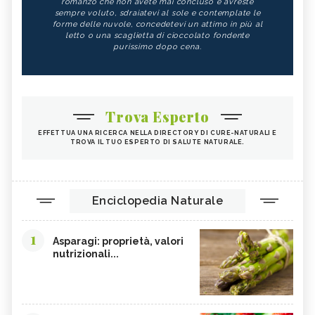
romanzo che non avete mai concluso e avreste
sempre voluto, sdraiatevi al sole e contemplate le
forme delle nuvole, concedetevi un attimo in più al
letto o una scaglietta di cioccolato fondente
purissimo dopo cena.
Trova Esperto
EFFETTUA UNA RICERCA NELLA DIRECTORY DI CURE-NATURALI E
TROVA IL TUO ESPERTO DI SALUTE NATURALE.
Enciclopedia Naturale
1
Asparagi: proprietà, valori
nutrizionali...