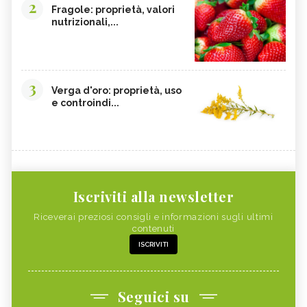
2
Fragole: proprietà, valori
nutrizionali,...
3
Verga d'oro: proprietà, uso
e controindi...
Iscriviti alla newsletter
Riceverai preziosi consigli e informazioni sugli ultimi
contenuti
ISCRIVITI
Seguici su