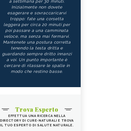
a settimana per 30 minuti.
Inizialmente non dovete
esagerare e sovraccaricarvi
troppo: fate una corsetta
leggera per circa 20 minuti per
poi passare a una camminata
veloce, ma senza mai fermarvi.
Mantenete una postura corretta
tenendo la testa dritta e
guardando sempre dritto innanzi
a voi. Un punto importante è
cercare di rilassare le spalle in
modo che restino basse.
Trova Esperto
EFFETTUA UNA RICERCA NELLA
DIRECTORY DI CURE-NATURALI E TROVA
IL TUO ESPERTO DI SALUTE NATURALE.