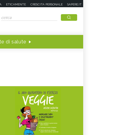
A
ETICAMENTE
CRESCITA PERSONALE
SAPERE.IT
e di salute