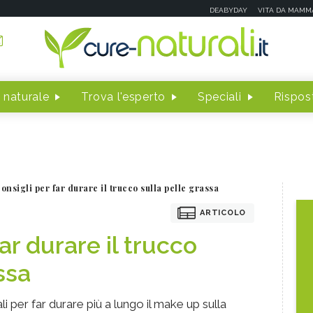
DEABYDAY
VITA DA MAMM
 naturale
Trova l'esperto
Speciali
Rispost
consigli per far durare il trucco sulla pelle grassa
ARTICOLO
far durare il trucco
ssa
li per far durare più a lungo il make up sulla