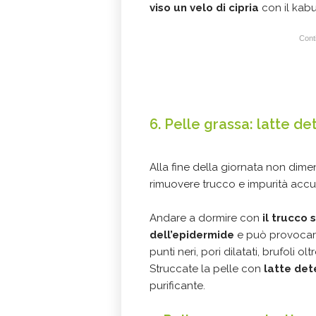
viso un velo di cipria
con il kabu
Conti
6. Pelle grassa: latte d
Alla fine della giornata non dime
rimuovere trucco e impurità accu
Andare a dormire con
il trucco 
dell’epidermide
e può provocare
punti neri, pori dilatati, brufoli o
Struccate la pelle con
latte de
purificante.