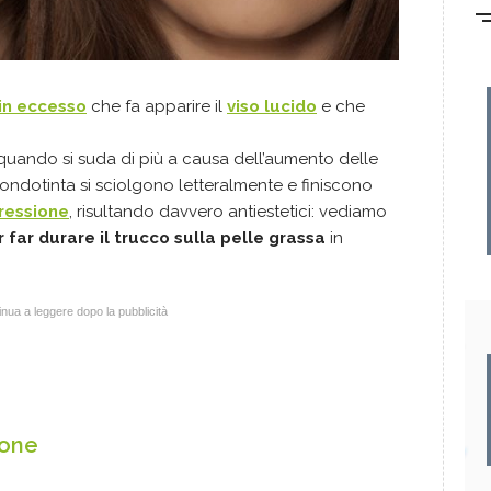
in eccesso
che fa apparire il
viso lucido
e che
uando si suda di più a causa dell’aumento delle
ondotinta si sciolgono letteralmente e finiscono
ressione
, risultando davvero antiestetici: vediamo
r far durare il trucco sulla pelle grassa
in
nua a leggere dopo la pubblicità
ione