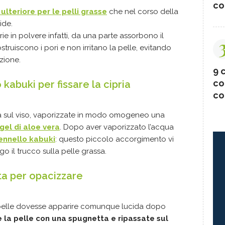
co
ulteriore per le pelli grasse
che nel corso della
ide.
rie in polvere infatti, da una parte assorbono il
struiscono i pori e non irritano la pelle, evitando
zione.
9 c
co
 kabuki per fissare la cipria
co
ta sul viso, vaporizzate in modo omogeneo una
gel di aloe vera
. Dopo aver vaporizzato l’acqua
ennello kabuki
: questo piccolo accorgimento vi
go il trucco sulla pelle grassa.
ta per opacizzare
 la pelle dovesse apparire comunque lucida dopo
 la pelle con una spugnetta e ripassate sul