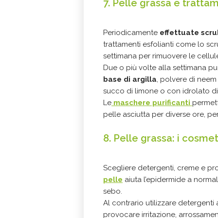
7. Pelle grassa e trattam
Periodicamente
effettuate scr
trattamenti esfolianti come lo sc
settimana per rimuovere le cellule
Due o più volte alla settimana può
base di argilla
, polvere di neem
succo di limone o con idrolato di 
Le
maschere purificanti
permett
pelle asciutta per diverse ore, p
8. Pelle grassa: i cosmeti
Scegliere detergenti, creme e pr
pelle
aiuta l’epidermide a normali
sebo.
Al contrario utilizzare detergenti
provocare irritazione, arrossame