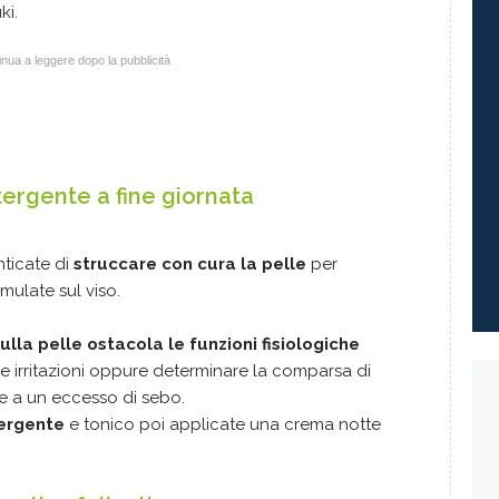
ki.
nua a leggere dopo la pubblicità
etergente a fine giornata
nticate di
struccare con cura la pelle
per
mulate sul viso.
sulla pelle ostacola le funzioni fisiologiche
 irritazioni oppure determinare la comparsa di
ltre a un eccesso di sebo.
tergente
e tonico poi applicate una crema notte