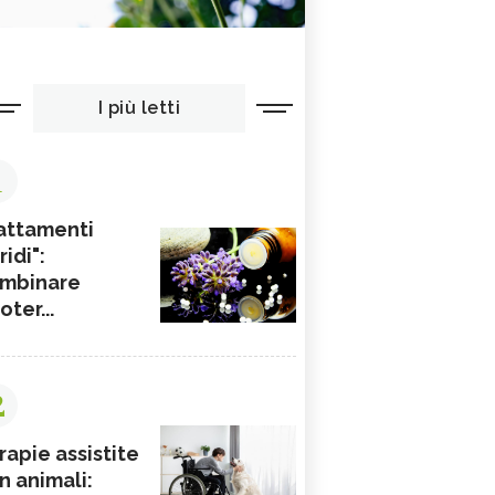
I più letti
1
attamenti
ridi":
mbinare
ioter...
2
rapie assistite
n animali: