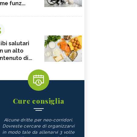
me funz...
3
ibi salutari
n un alto
ntenuto di...
Cure consiglia
Alcune dritte per neo-corridori.
Dovreste cercare di organizzarvi
in modo tale da allenarvi 3 volte