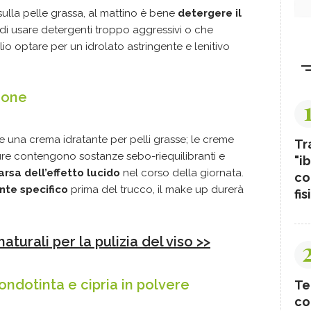
sulla pelle grassa, al mattino è bene
detergere il
di usare detergenti troppo aggressivi o che
 optare per un idrolato astringente e lenitivo
zione
te una crema idratante per pelli grasse; le creme
Tr
pure contengono sostanze sebo-riequilibranti e
"ib
rsa dell’effetto lucido
nel corso della giornata.
co
nte specifico
prima del trucco, il make up durerà
fis
aturali per la pulizia del viso >>
ondotinta e cipria in polvere
Te
co