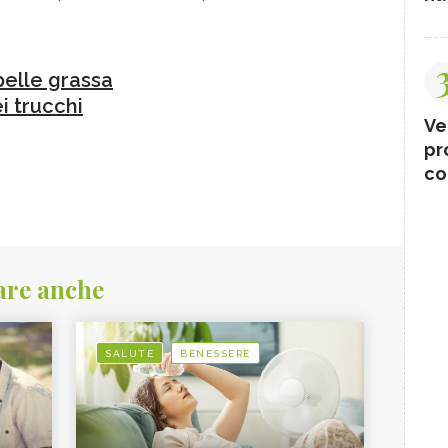
pelle grassa
i trucchi
Ve
pr
co
are anche
SALUTE
BENESSERE