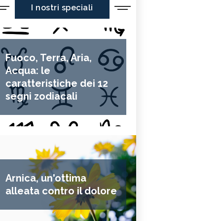
I nostri speciali
Fuoco, Terra, Aria,
Acqua: le
caratteristiche dei 12
segni zodiacali
Arnica, un'ottima
alleata contro il dolore