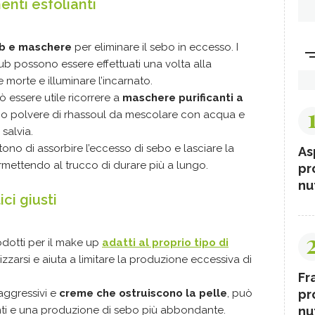
enti esfolianti
ub e maschere
per eliminare il sebo in eccesso. I
rub possono essere effettuati una volta alla
 morte e illuminare l’incarnato.
 essere utile ricorrere a
maschere purificanti a
 o polvere di rhassoul da mescolare con acqua e
salvia.
ono di assorbire l’eccesso di sebo e lasciare la
As
ermettendo al trucco di durare più a lungo.
pr
nut
ci giusti
odotti per il make up
adatti al proprio tipo di
zzarsi e aiuta a limitare la produzione eccessiva di
Fr
pr
 aggressivi e
creme che ostruiscono la pelle
, può
nut
nti e una produzione di sebo più abbondante.