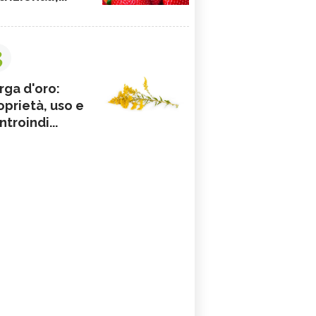
3
rga d'oro:
oprietà, uso e
ntroindi...