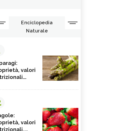
Enciclopedia
Naturale
1
paragi:
oprietà, valori
rizionali...
2
agole:
oprietà, valori
rizionali,...