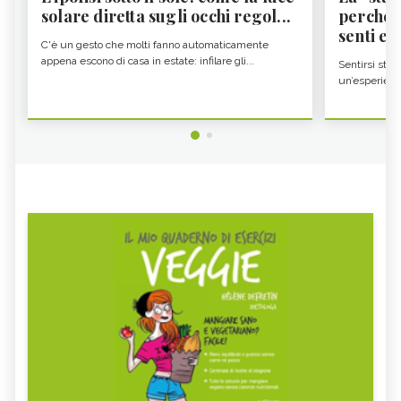
solare diretta sugli occhi regol...
perché i
senti es.
C'è un gesto che molti fanno automaticamente
appena escono di casa in estate: infilare gli...
Sentirsi stan
un’esperienz