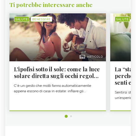
Ti potrebbe interessare anche
SALUTE
BENESSERE
SALUTE
B
ARTICOLO
L'ipofisi sotto il sole: come la luce
La “sta
solare diretta sugli occhi regol...
perché i
senti es.
C'è un gesto che molti fanno automaticamente
appena escono di casa in estate: infilare gli...
Sentirsi stan
un’esperienz