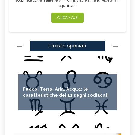
scoprirete come mantenervi in forma grazie a menu vegetariani
equilibrati!
CLICCA QUI
I nostri speciali
Fuoco, Terra, Aria, Acqua: le
caratteristiche dei 12 segni zodiacali