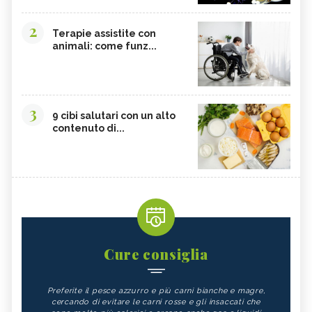
2
Terapie assistite con
animali: come funz...
3
9 cibi salutari con un alto
contenuto di...
Cure consiglia
Preferite il pesce azzurro e più carni bianche e magre,
cercando di evitare le carni rosse e gli insaccati che