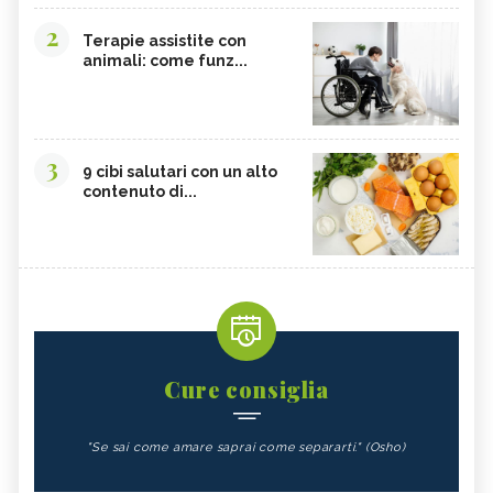
2
Terapie assistite con
animali: come funz...
3
9 cibi salutari con un alto
contenuto di...
Cure consiglia
"Se sai come amare saprai come separarti." (Osho)