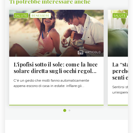
Ti potrebbe interessare anche
SALUTE
BENESSERE
SALUTE
B
ARTICOLO
L'ipofisi sotto il sole: come la luce
La “sta
solare diretta sugli occhi regol...
perché i
senti es.
C'è un gesto che molti fanno automaticamente
appena escono di casa in estate: infilare gli...
Sentirsi stan
un’esperienz