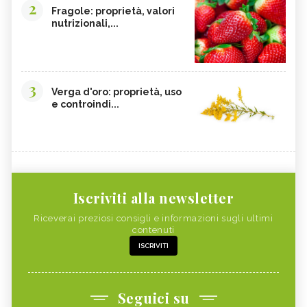
2
Fragole: proprietà, valori
nutrizionali,...
3
Verga d'oro: proprietà, uso
e controindi...
Iscriviti alla newsletter
Riceverai preziosi consigli e informazioni sugli ultimi
contenuti
ISCRIVITI
Seguici su