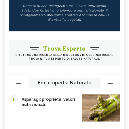
Cercate di non ricongelare mai il cibo. Influiscono
infatti due fattori, uno igienico e uno nutrizionale: il
ricongelamento moltiplica i batteri e rompe le cellule
di animali e vegetali.
Trova Esperto
EFFETTUA UNA RICERCA NELLA DIRECTORY DI CURE-NATURALI E
TROVA IL TUO ESPERTO DI SALUTE NATURALE.
Enciclopedia Naturale
1
Asparagi: proprietà, valori
nutrizionali...