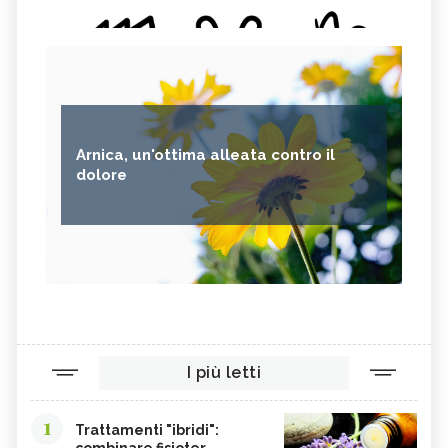
Arnica, un'ottima alleata contro il
dolore
I più letti
1
Trattamenti "ibridi":
combinare fisioter...