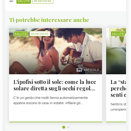
da:
SALUTE
BENESSERE
Ti potrebbe interessare anche
SALUTE
BENESSERE
SALUTE
B
ARTICOLO
L'ipofisi sotto il sole: come la luce
La “sta
solare diretta sugli occhi regol...
perché i
senti es.
C'è un gesto che molti fanno automaticamente
appena escono di casa in estate: infilare gli...
Sentirsi stan
un’esperienz