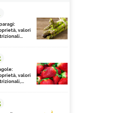
1
paragi:
oprietà, valori
rizionali...
2
agole:
oprietà, valori
rizionali,...
3