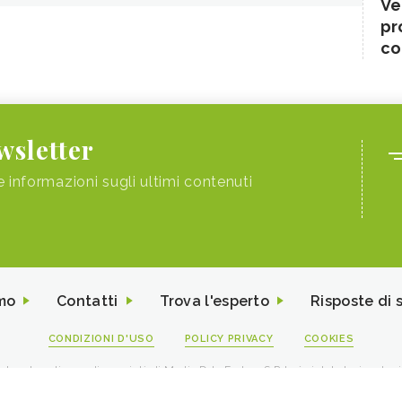
Ve
pr
co
ewsletter
e informazioni sugli ultimi contenuti
mo
Contatti
Trova l'esperto
Risposte di 
CONDIZIONI D'USO
POLICY PRIVACY
COOKIES
I contenuti sono di proprietà di Media Data Factory S.R.L, è vietata la riproduz
viale Sarca 226 Milano 20126 - PI/CF 09595010969