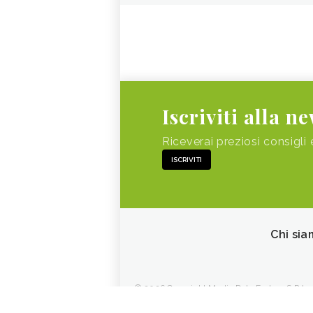
Iscriviti alla n
Riceverai preziosi consigli 
ISCRIVITI
Chi sia
© 2026 Copyright Media Data Factory S.R.L. - 