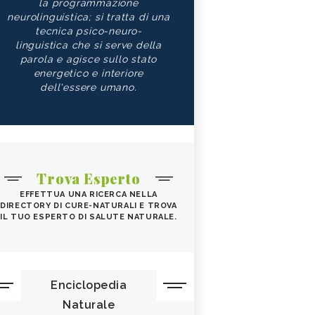
la programmazione
neurolinguistica; si tratta di una
tecnica psico-neuro-
linguistica che si serve della
parola e agisce sullo stato
energetico e interiore
dell'essere umano.
Trova Esperto
EFFETTUA UNA RICERCA NELLA
DIRECTORY DI CURE-NATURALI E TROVA
IL TUO ESPERTO DI SALUTE NATURALE.
Enciclopedia
Naturale