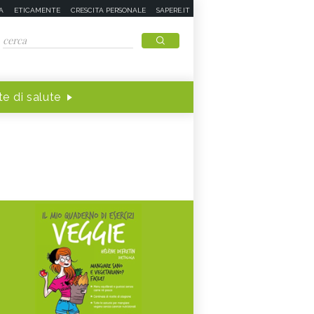
A
ETICAMENTE
CRESCITA PERSONALE
SAPERE.IT
e di salute