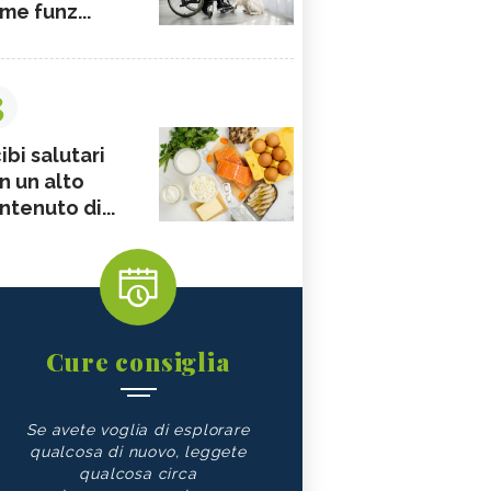
me funz...
3
ibi salutari
n un alto
ntenuto di...
Cure consiglia
Se avete voglia di esplorare
qualcosa di nuovo, leggete
qualcosa circa