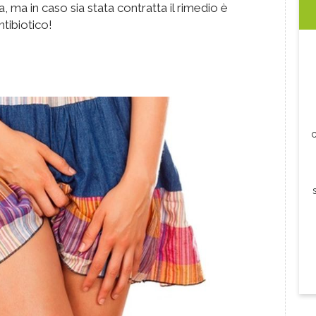
, ma in caso sia stata contratta il rimedio è
tibiotico!
c