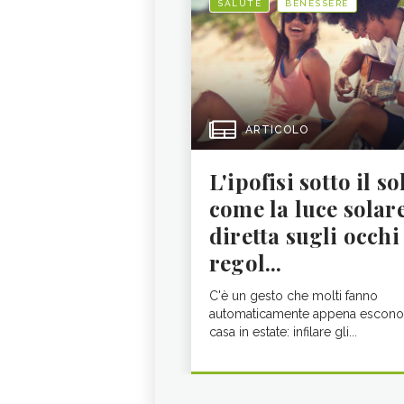
SALUTE
BENESSERE
ARTICOLO
L'ipofisi sotto il so
come la luce solar
diretta sugli occhi
regol...
C'è un gesto che molti fanno
automaticamente appena escono
casa in estate: infilare gli...