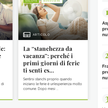
SALUTE
BENESSERE
As
pr
nut
ARTICOLO
le:
La “stanchezza da
e
vacanza”: perché i
primi giorni di ferie
Fr
ti senti es...
pr
nut
Sentirsi stanchi proprio quando
 di
iniziano le ferie è un’esperienza molto
comune. Dopo mesi ...