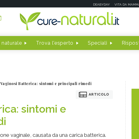
DEABYDAY
VITA DA MAMM
 naturale
Trova l'esperto
Speciali
Rispost
Vaginosi Batterica: sintomi e principali rimedi
ARTICOLO
ica: sintomi e
di
ione vaginale, causata da una carica batterica.