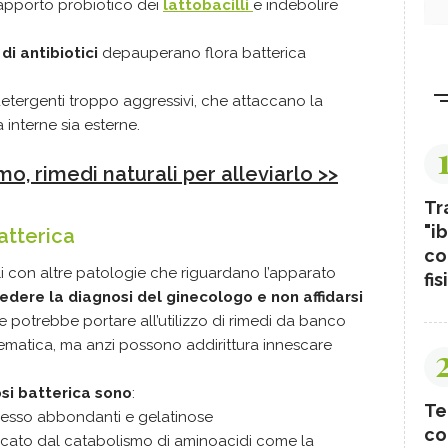
’apporto probiotico dei
lattobacilli
e indebolire
i antibiotici
depauperano flora batterica
detergenti troppo aggressivi, che attaccano la
 interne sia esterne.
mo, rimedi naturali per alleviarlo >>
Tr
"ib
atterica
co
i con altre patologie che riguardano l’apparato
fis
edere la diagnosi del ginecologo e non affidarsi
e potrebbe portare all’utilizzo di rimedi da banco
lematica, ma anzi possono addirittura innescare
osi batterica sono
:
Te
pesso abbondanti e gelatinose
co
ato dal catabolismo di aminoacidi come la