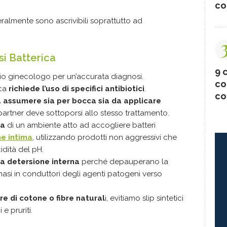
co
ralmente sono ascrivibili soprattutto ad
si Batterica
9 c
rio ginecologo per un’accurata diagnosi.
co
ica
richiede l’uso di specifici antibiotici
.
co
a assumere sia per bocca sia da applicare
partner deve sottoporsi allo stesso trattamento.
za
di un ambiente atto ad accogliere batteri
ne intima
, utilizzando prodotti non aggressivi che
idità del pH.
 la detersione interna
perché depauperano la
asi in conduttori degli agenti patogeni verso
e di cotone o fibre natural
i, evitiamo slip sintetici
e pruriti.