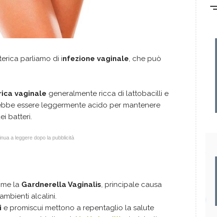
erica parliamo di i
nfezione vaginale
, che può
rica vaginale
generalmente ricca di lattobacilli e
bbe essere leggermente acido per mantenere
i batteri.
nua a leggere dopo la pubblicità
ome la
Gardnerella Vaginalis
, principale causa
ambienti alcalini.
i
e promiscui mettono a repentaglio la salute