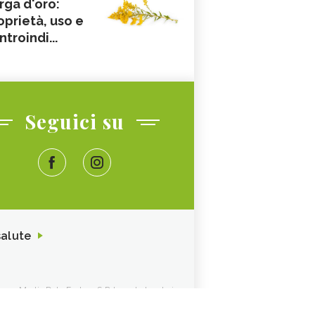
rga d'oro:
oprietà, uso e
ntroindi...
Seguici su
salute
ione. Media Data Factory S.R.L. sede legale in