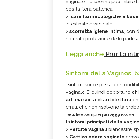
vaginale. Lo sperma può inibire l
così la flora batterica.
>
cure farmacologiche a base d
intestinale e vaginale.
>
scorretta igiene intima
, con 
naturale protezione delle parti sia
Leggi anche
Prurito inti
Sintomi della Vaginosi b
I sintomi sono spesso confondibil
vaginale. E’ quindi opportuno
chi
ad una sorta di autolettura
ch
errati, che non risolvono la prob
recidive sempre più aggressive.
I sintomi principali della vagin
>
Perdite vaginali
biancastre, s
>
Cattivo odore vaginale
provoc