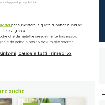
nua a leggere dopo la pubblicità
biotici
per aumentare la quota di batteri buoni ad
inale e vaginale.
ltre che da malattie sessualmente trasmissibili
ginale da acido a basico dovuto allo sperma.
sintomi, cause e tutti i rimedi >>
are anche