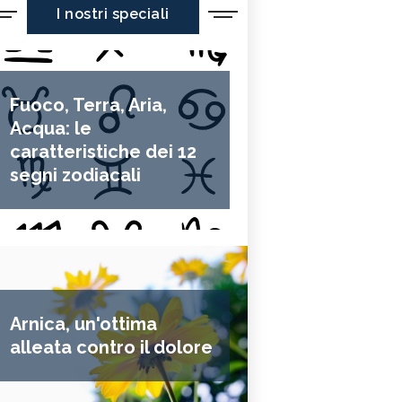
I nostri speciali
Fuoco, Terra, Aria,
Acqua: le
caratteristiche dei 12
segni zodiacali
Arnica, un'ottima
alleata contro il dolore