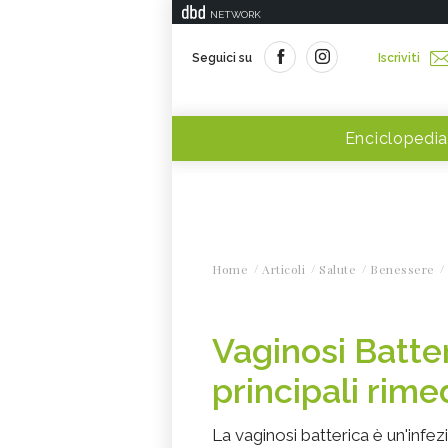
NETWORK
Seguici su
Iscriviti
Enciclopedia
Home
Articoli
Salute
Benessere
Vaginosi Batter
principali rime
La vaginosi batterica è un'infez