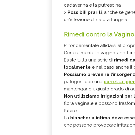
cadaverina e la putrescina
>
Possibili pruriti
, anche se gene
un’infezione di natura fungina
Rimedi contro la Vagino
E’ fondamentale affidarsi al prop
Generalmente la vaginosi batter
Esiste tutta una serie di
rimedi d
localmente
e nel caso anche il 
Possiamo prevenire l’insorgen
patogeni con una
corretta igie
mantengano il giusto grado di ac
Non utilizziamo irrigazioni per
flora vaginale e possono trasform
l’utero.
La
biancheria intima deve esser
che possono provocare irritazioni 