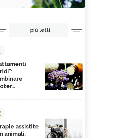
I più letti
1
attamenti
ridi":
mbinare
ioter...
2
rapie assistite
n animali: