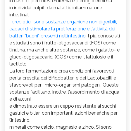
in caso di ipercolesterolemia e ipertrigliceridimia
in individui colpiti da malattie infiammatorie
intestinali
I prebiotici: sono sostanze organiche non digeribili,
capaci di stimolare la proliferazione e l'attività dei
batteri “buoni” presenti nell’intestino
. I più conosciuti
e studiati sono i frutto-oligosaccaridi (FOS) come
l'inulina, ma anche altre sostanze, come i galatto- e
gluco-oligosaccaridi (GOS) come il lattulosio e il
lactilolo.
La loro fermentazione crea condizioni favorevoli
per la crescita dei Bifidobatteri e dei Lactobacilli e
sfavorevoli per i micro-organismi patogeni. Queste
sostanze facilitano, inoltre, l'assorbimento di acqua
e di alcuni
e dimostrato essere un ceppo resistente ai succhi
gastrici e biliari con importanti azioni benefiche per
l’intestino.
minerali come calcio, magnesio e zinco. Si sono