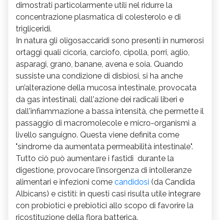
dimostrati particolarmente utili nel ridurre la
concentrazione plasmatica di colesterolo e di
trigliceridi.
In natura gli oligosaccaridi sono presenti in numerosi
ortaggi quali cicoria, carciofo, cipolla, porri, aglio,
asparagi, grano, banane, avena e soia. Quando
sussiste una condizione di disbiosi, si ha anche
un’alterazione della mucosa intestinale, provocata
da gas intestinali, dall'azione dei radicali liberi e
dall'infiammazione a bassa intensità, che permette il
passaggio di macromolecole e micro-organismi a
livello sanguigno. Questa viene definita come
"sindrome da aumentata permeabilità intestinale".
Tutto ciò può aumentare i fastidi durante la
digestione, provocare l’insorgenza di intolleranze
alimentari e infezioni come
candidosi
(da Candida
Albicans) e cistiti: in questi casi risulta utile integrare
con probiotici e prebiotici allo scopo di favorire la
ricostituzione della flora batterica.