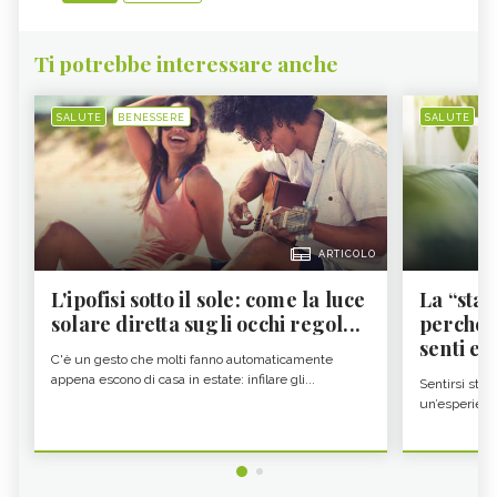
Ti potrebbe interessare anche
SALUTE
BENESSERE
SALUTE
B
ARTICOLO
L'ipofisi sotto il sole: come la luce
La “sta
solare diretta sugli occhi regol...
perché i
senti es.
C'è un gesto che molti fanno automaticamente
appena escono di casa in estate: infilare gli...
Sentirsi stan
un’esperienz