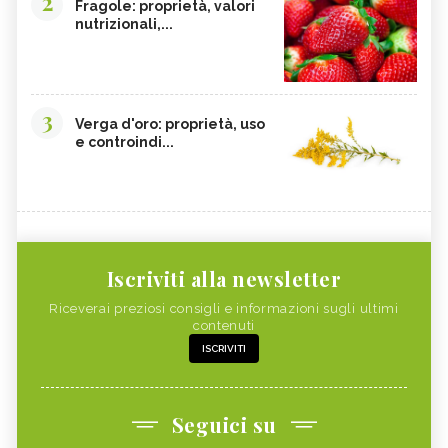
2
Fragole: proprietà, valori
nutrizionali,...
3
Verga d'oro: proprietà, uso
e controindi...
Iscriviti alla newsletter
Riceverai preziosi consigli e informazioni sugli ultimi
contenuti
ISCRIVITI
Seguici su