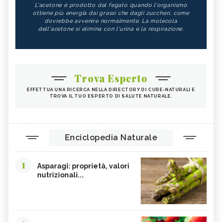
L'acetone è prodotto dal fegato quando l'organismo
ottiene più energia dai grassi che dagli zuccheri, come
dovrebbe avvenire normalmente. La molecola
dell'acetone si elimina con l'urina e la respirazione.
Trova Esperto
EFFETTUA UNA RICERCA NELLA DIRECTORY DI CURE-NATURALI E
TROVA IL TUO ESPERTO DI SALUTE NATURALE.
Enciclopedia Naturale
1
Asparagi: proprietà, valori
nutrizionali...