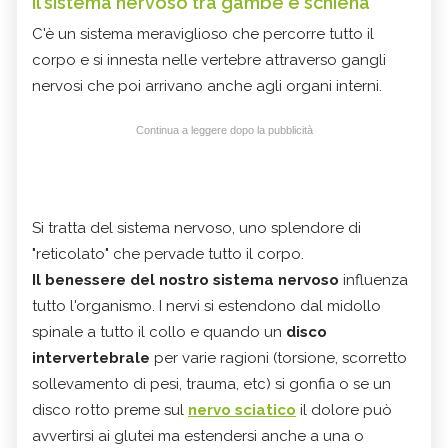
Il sistema nervoso tra gambe e schiena
C'è un sistema meraviglioso che percorre tutto il
corpo e si innesta nelle vertebre attraverso gangli
nervosi che poi arrivano anche agli organi interni.
Continua a leggere dopo la pubblicità
Si tratta del sistema nervoso, uno splendore di
"reticolato" che pervade tutto il corpo.
Il benessere del nostro sistema nervoso
influenza
tutto l'organismo. I nervi si estendono dal midollo
spinale a tutto il collo e quando un
disco
intervertebrale
per varie ragioni (torsione, scorretto
sollevamento di pesi, trauma, etc) si gonfia o se un
disco rotto preme sul
nervo sciatico
il dolore può
avvertirsi ai glutei ma estendersi anche a una o