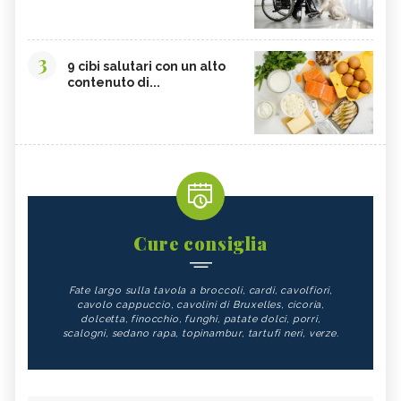
3
9 cibi salutari con un alto
contenuto di...
Cure consiglia
Fate largo sulla tavola a broccoli, cardi, cavolfiori,
cavolo cappuccio, cavolini di Bruxelles, cicoria,
dolcetta, finocchio, funghi, patate dolci, porri,
scalogni, sedano rapa, topinambur, tartufi neri, verze.