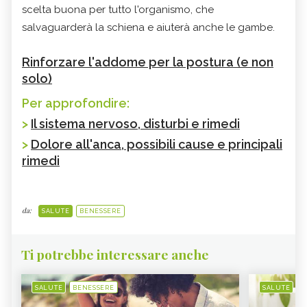
scelta buona per tutto l'organismo, che
salvaguarderà la schiena e aiuterà anche le gambe.
Rinforzare l'addome per la postura (e non
solo)
Per approfondire:
>
Il sistema nervoso, disturbi e rimedi
>
Dolore all'anca, possibili cause e principali
rimedi
da:
SALUTE
BENESSERE
Ti potrebbe interessare anche
SALUTE
BENESSERE
SALUTE
B