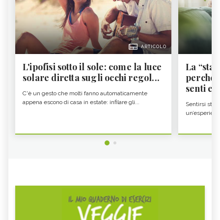
ARTICOLO
L'ipofisi sotto il sole: come la luce
La “sta
solare diretta sugli occhi regol...
perché i
senti es.
C'è un gesto che molti fanno automaticamente
appena escono di casa in estate: infilare gli...
Sentirsi stan
un’esperienz