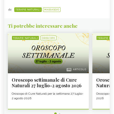
da:
TERAPIE NATURALI
MASSAGGIO
Ti potrebbe interessare anche
TERAPIE NATURALI
OROSCOPO
TERAPIE NA
ARTICOLO
Oroscopo settimanale di Cure
Oroscop
Naturali 27 luglio-2 agosto 2026
Natural
Oroscopo di Cure Naturali per la settimana 27 luglio-
Oroscopo di 
2 agosto 2026
2026