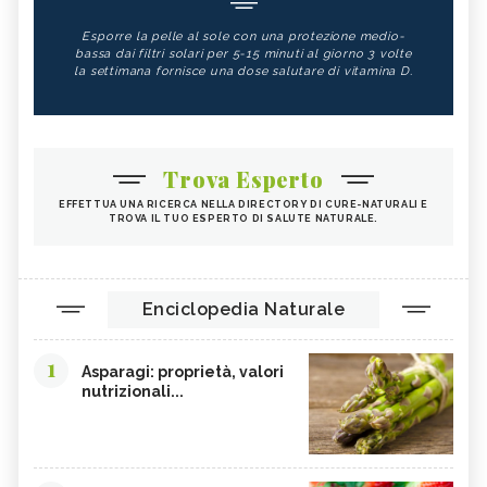
Esporre la pelle al sole con una protezione medio-
bassa dai filtri solari per 5-15 minuti al giorno 3 volte
la settimana fornisce una dose salutare di vitamina D.
Trova Esperto
EFFETTUA UNA RICERCA NELLA DIRECTORY DI CURE-NATURALI E
TROVA IL TUO ESPERTO DI SALUTE NATURALE.
Enciclopedia Naturale
1
Asparagi: proprietà, valori
nutrizionali...