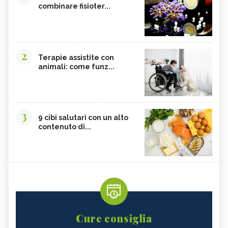
combinare fisioter...
2
Terapie assistite con
animali: come funz...
3
9 cibi salutari con un alto
contenuto di...
Cure consiglia