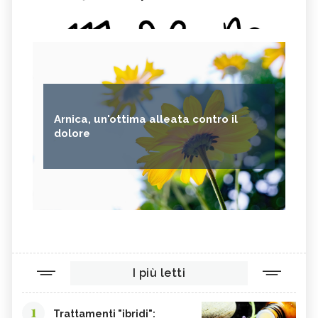
Arnica, un'ottima alleata contro il
dolore
I più letti
1
Trattamenti "ibridi":