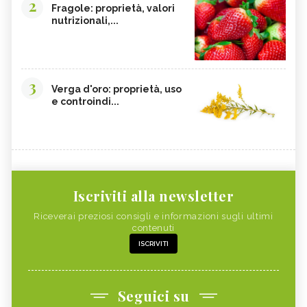
2
Fragole: proprietà, valori
nutrizionali,...
3
Verga d'oro: proprietà, uso
e controindi...
Iscriviti alla newsletter
Riceverai preziosi consigli e informazioni sugli ultimi
contenuti
ISCRIVITI
Seguici su