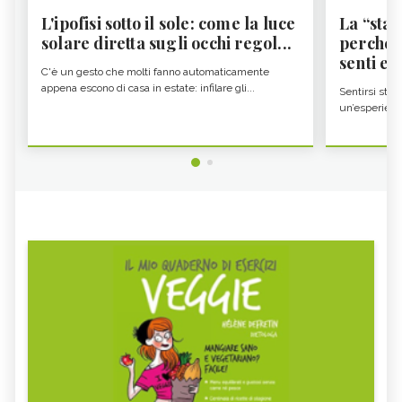
L'ipofisi sotto il sole: come la luce
La “sta
solare diretta sugli occhi regol...
perché i
senti es.
C'è un gesto che molti fanno automaticamente
appena escono di casa in estate: infilare gli...
Sentirsi stan
un’esperienz