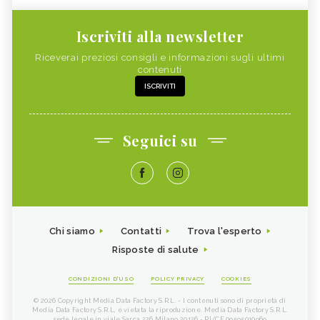
Iscriviti alla newsletter
Riceverai preziosi consigli e informazioni sugli ultimi
contenuti
ISCRIVITI
Seguici su
Chi siamo
Contatti
Trova l'esperto
Risposte di salute
CONDIZIONI D'USO
POLICY PRIVACY
COOKIES
© 2026 Copyright Media Data Factory S.R.L. - I contenuti sono di proprietà di
Media Data Factory S.R.L, è vietata la riproduzione. Media Data Factory S.R.L.
sede legale in viale Sarca 226 Milano 20126 - PI/CF 09595010969