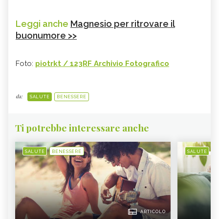
Leggi anche
Magnesio per ritrovare il
buonumore >>
Foto:
piotrkt / 123RF Archivio Fotografico
da:
SALUTE
BENESSERE
Ti potrebbe interessare anche
SALUTE
BENESSERE
SALUTE
B
ARTICOLO