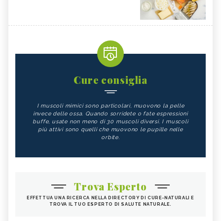
Cure consiglia
I muscoli mimici sono particolari, muovono la pelle
invece delle ossa. Quando sorridete o fate espressioni
buffe, usate non meno di 30 muscoli diversi. I muscoli
più attivi sono quelli che muovono le pupille nelle
orbite.
Trova Esperto
EFFETTUA UNA RICERCA NELLA DIRECTORY DI CURE-NATURALI E
TROVA IL TUO ESPERTO DI SALUTE NATURALE.