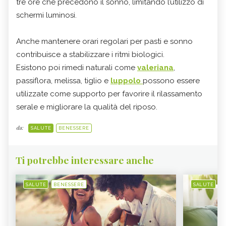
tre ore che precedono il sonno, limitando l’utilizzo di
schermi luminosi.
Anche mantenere orari regolari per pasti e sonno
contribuisce a stabilizzare i ritmi biologici.
Esistono poi rimedi naturali come
valeriana
,
passiflora, melissa, tiglio e
luppolo
possono essere
utilizzate come supporto per favorire il rilassamento
serale e migliorare la qualità del riposo.
da:
SALUTE
BENESSERE
Ti potrebbe interessare anche
SALUTE
BENESSERE
SALUTE
B