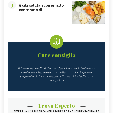
3
9 cibi salutari con un alto
contenuto di...
Cure consiglia
Il Langone Medical Center della New York University
conferma che, dopo una bella dormita, il giorno
seguente si ricorda meglio ciò che si è studiato la
sera prima.
Trova Esperto
EFFETTUA UNA RICERCA NELLA DIRECTORY DI CURE-NATURALI E