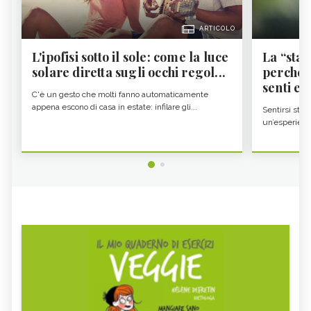
ARTICOLO
L'ipofisi sotto il sole: come la luce
La “sta
solare diretta sugli occhi regol...
perché i
senti es.
C'è un gesto che molti fanno automaticamente
appena escono di casa in estate: infilare gli...
Sentirsi stan
un’esperienz