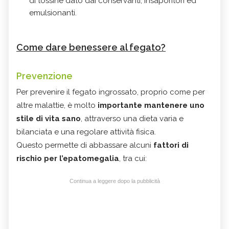
di tossine dato dai conservanti, insaporitori ed
emulsionanti.
Come dare benessere al fegato?
Prevenzione
Per prevenire il fegato ingrossato, proprio come per
altre malattie, è molto
importante mantenere uno
stile di vita sano
, attraverso una dieta varia e
bilanciata e una regolare attività fisica.
Questo permette di abbassare alcuni
fattori di
rischio per l’epatomegalia
, tra cui:
Continua a leggere dopo la pubblicità