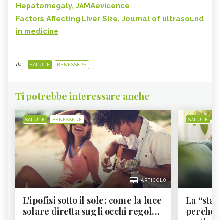
Hepatomegaly, JAMAevidence
Factors Affecting Liver Size, Journal of ultrasound
in medicine
da:
SALUTE
BENESSERE
Ti potrebbe interessare anche
SALUTE
BENESSERE
SALUTE
B
ARTICOLO
L'ipofisi sotto il sole: come la luce
La “sta
solare diretta sugli occhi regol...
perché i