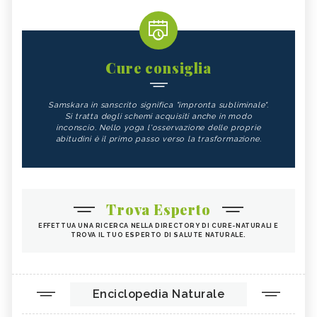
Cure consiglia
Samskara in sanscrito significa "impronta subliminale".
Si tratta degli schemi acquisiti anche in modo
inconscio. Nello yoga l'osservazione delle proprie
abitudini è il primo passo verso la trasformazione.
Trova Esperto
EFFETTUA UNA RICERCA NELLA DIRECTORY DI CURE-NATURALI E
TROVA IL TUO ESPERTO DI SALUTE NATURALE.
Enciclopedia Naturale