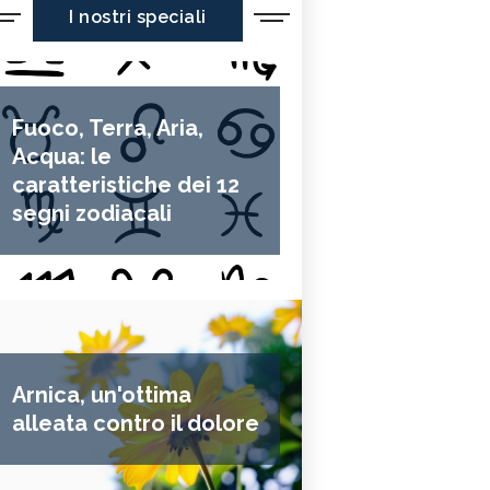
I nostri speciali
Fuoco, Terra, Aria,
Acqua: le
caratteristiche dei 12
segni zodiacali
Arnica, un'ottima
alleata contro il dolore