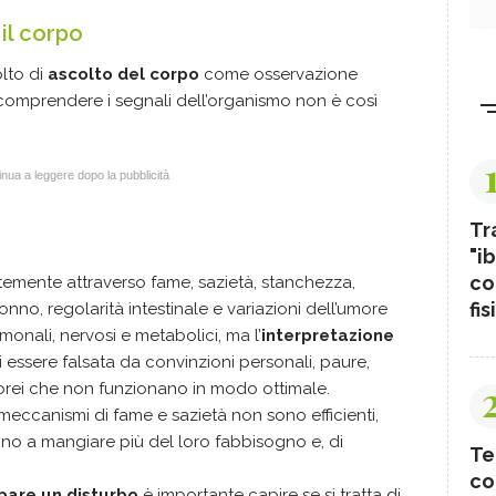
il corpo
olto di
ascolto del corpo
come osservazione
 comprendere i segnali dell’organismo non è così
nua a leggere dopo la pubblicità
Tr
"ib
co
emente attraverso fame, sazietà, stanchezza,
fis
nno, regolarità intestinale e variazioni dell’umore
rmonali, nervosi e metabolici, ma l’
interpretazione
i essere falsata da convinzioni personali, paure,
orei che non funzionano in modo ottimale.
meccanismi di fame e sazietà non sono efficienti,
ono a mangiare più del loro fabbisogno e, di
Te
co
are un disturbo
è importante capire se si tratta di