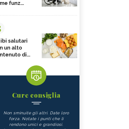
me funz...
3
ibi salutari
n un alto
ntenuto di...
Cure consiglia
Non sminuite gli altri. Date loro
forza. Notate i punti che li
rendono unici e grandiosi.