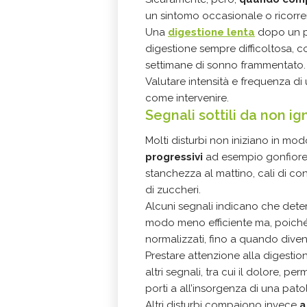
un sintomo occasionale o ricorrent
Una
digestione lenta
dopo un pa
digestione sempre difficoltosa, 
settimane di sonno frammentato.
Valutare intensità e frequenza di
come intervenire.
Segnali sottili da non i
Molti disturbi non iniziano in mo
progressivi
ad esempio gonfiore ad
stanchezza al mattino, cali di con
di zuccheri.
Alcuni segnali indicano che dete
modo meno efficiente ma, poich
normalizzati, fino a quando diven
Prestare attenzione alla digestion
altri segnali, tra cui il dolore, pe
porti a all’insorgenza di una pato
Altri disturbi compaiono invece
a