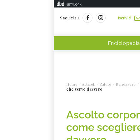
NETWORK
Seguici su
Iscriviti
Enciclopedia
Home
Articoli
Salute
Benessere
che serve davvero
Ascolto corpor
come scegliere
davvero