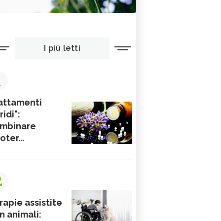
I più letti
1
attamenti
ridi":
mbinare
ioter...
2
rapie assistite
n animali: