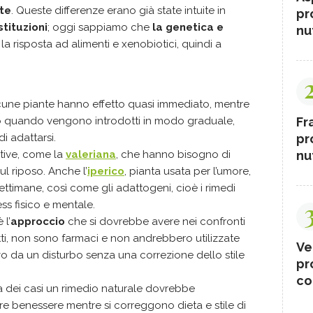
te
. Queste differenze erano già state intuite in
pr
stituzioni
; oggi sappiamo che
la genetica e
nut
a risposta ad alimenti e xenobiotici, quindi a
alcune piante hanno effetto quasi immediato, mentre
 o quando vengono introdotti in modo graduale,
Fr
i adattarsi.
pr
tive, come la
valeriana
, che hanno bisogno di
nut
ul riposo. Anche l’
iperico
, pianta usata per l’umore,
ttimane, così come gli adattogeni, cioè i rimedi
ss fisico e mentale.
 l’
approccio
che si dovrebbe avere nei confronti
fatti, non sono farmaci e non andrebbero utilizzate
Ve
vo da un disturbo senza una correzione dello stile
pr
co
za dei casi un rimedio naturale dovrebbe
benessere mentre si correggono dieta e stile di