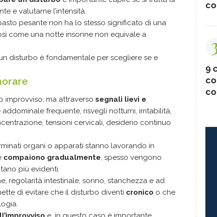
co
e e valutarne l’intensità.
sto pesante non ha lo stesso significato di una
così come una notte insonne non equivale a
 un disturbo è fondamentale per scegliere se e
9 c
co
gnorare
co
do improvviso, ma attraverso
segnali lievi e
dominale frequente, risvegli notturni, irritabilità,
centrazione, tensioni cervicali, desiderio continuo
rminati organi o apparati stanno lavorando in
é
compaiono gradualmente
, spesso vengono
tano più evidenti.
e, regolarità intestinale, sonno, stanchezza e ad
rmette di evitare che il disturbo diventi
cronico
o che
logia.
ll’improvviso
e, in questo caso è importante