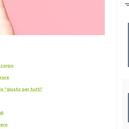
l corpo
orare
o “giusto per tutti”
di
vero