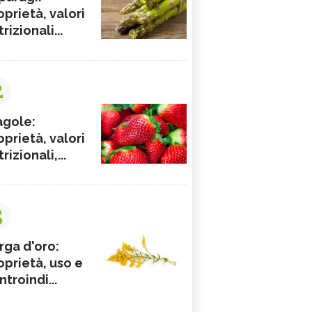
oprietà, valori
rizionali...
2
agole:
oprietà, valori
rizionali,...
3
rga d'oro:
oprietà, uso e
ntroindi...