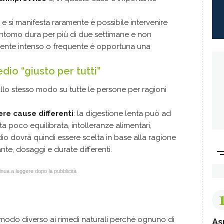
 e si manifesta raramente è possibile intervenire
 sintomo dura per più di due settimane e non
mente intenso o frequente è opportuna una
dio “giusto per tutti”
allo stesso modo su tutte le persone per ragioni
re cause differenti
: la digestione lenta può ad
a poco equilibrata, intolleranze alimentari,
edio dovrà quindi essere scelta in base alla ragione
nte, dosaggi e durate differenti.
nua a leggere dopo la pubblicità
 modo diverso ai rimedi naturali perché ognuno di
As