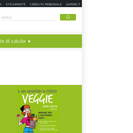
A
ETICAMENTE
CRESCITA PERSONALE
SAPERE.IT
e di salute