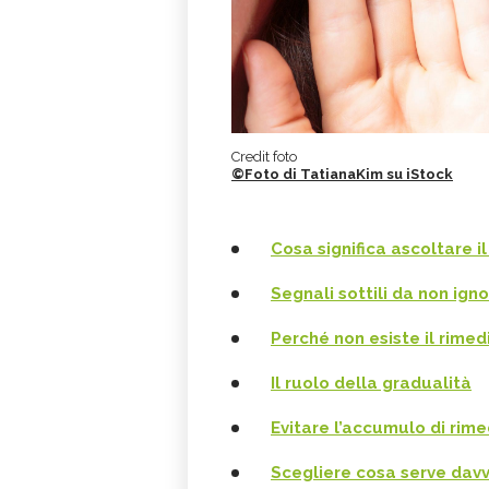
Credit foto
©Foto di TatianaKim su iStock
Cosa significa ascoltare i
Segnali sottili da non ign
Perché non esiste il rimedi
Il ruolo della gradualità
Evitare l’accumulo di rime
Scegliere cosa serve dav