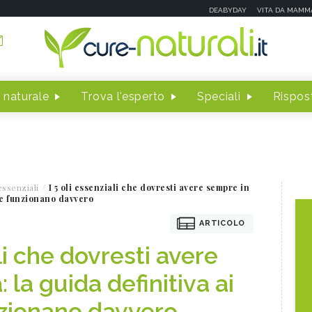
DEABYDAY
VITA DA MAMM
 naturale
Trova l'esperto
Speciali
Rispost
essenziali
I 5 oli essenziali che dovresti avere sempre in
che funzionano davvero
ARTICOLO
ali che dovresti avere
 la guida definitiva ai
nzionano davvero