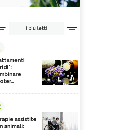
I più letti
1
attamenti
ridi":
mbinare
ioter...
2
rapie assistite
n animali: