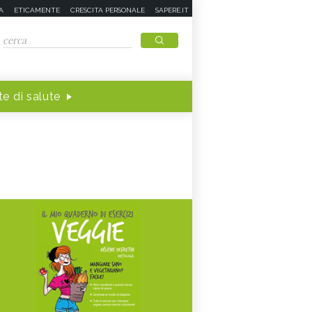
A
ETICAMENTE
CRESCITA PERSONALE
SAPERE.IT
e di salute