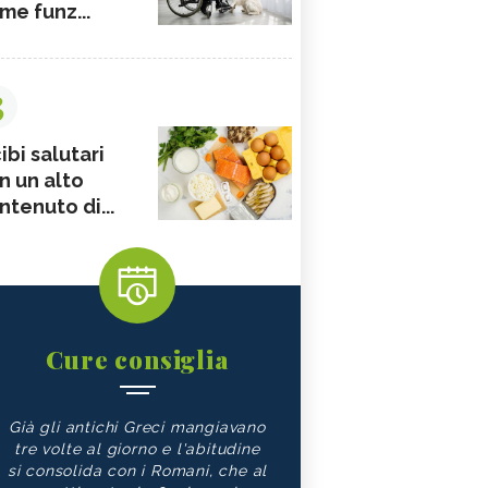
me funz...
3
ibi salutari
n un alto
ntenuto di...
Cure consiglia
Già gli antichi Greci mangiavano
tre volte al giorno e l'abitudine
si consolida con i Romani, che al