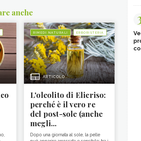
are anche
Ve
RIMEDI NATURALI
ERBORISTERIA
pr
co
ARTICOLO
ico
L'oleolito di Elicriso:
perché è il vero re
del post-sole (anche
megli...
no,
Dopo una giornata al sole, la pelle