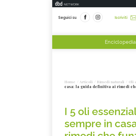
NETWORK
Seguici su
Iscriviti
Enciclopedia
Home
Articoli
Rimedi naturali
Oli 
casa: la guida definitiva ai rimedi 
I 5 oli essenzi
sempre in casa:
rimedi che fu