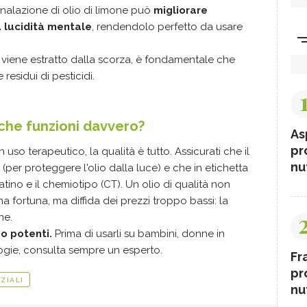
l'inalazione di olio di limone può
migliorare
a lucidità mentale
, rendendolo perfetto da usare
hé viene estratto dalla scorza, è fondamentale che
 residui di pesticidi.
che funzioni davvero?
As
pr
n uso terapeutico, la qualità è tutto. Assicurati che il
nut
(per proteggere l'olio dalla luce) e che in etichetta
atino e il chemiotipo (CT). Un olio di qualità non
fortuna, ma diffida dei prezzi troppo bassi: la
ne.
no potenti.
Prima di usarli su bambini, donne in
gie, consulta sempre un esperto.
Fr
pr
ZIALI
nut