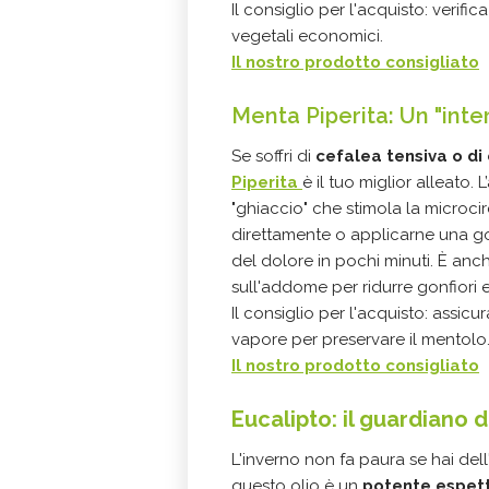
Il consiglio per l'acquisto: verifi
vegetali economici.
Il nostro prodotto consigliato
Menta Piperita: Un "int
Se soffri di
cefalea tensiva o di
Piperita
è il tuo miglior alleato.
"ghiaccio" che stimola la microcir
direttamente o applicarne una goc
del dolore in pochi minuti. È an
sull'addome per ridurre gonfiori 
Il consiglio per l'acquisto: assicu
vapore per preservare il mentolo
Il nostro prodotto consigliato
Eucalipto: il guardiano d
L'inverno non fa paura se hai dell
questo olio è un
potente espett