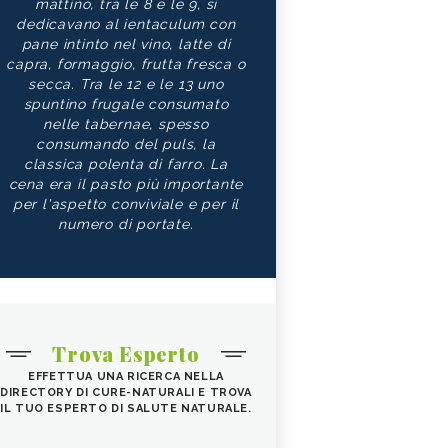
mattino, tra le 8 e le 9, si
dedicavano al ientaculum con
pane intinto nel vino, latte di
capra, formaggio, frutta fresca o
secca. Tra le 12 e le 13 uno
spuntino frugale consumato
nelle tabernae, spesso
consumando del puls, la
classica polenta di farro. La
cena era il pasto più importante
per l'aspetto conviviale e per il
numero di portate.
Trova Esperto
EFFETTUA UNA RICERCA NELLA
DIRECTORY DI CURE-NATURALI E TROVA
IL TUO ESPERTO DI SALUTE NATURALE.