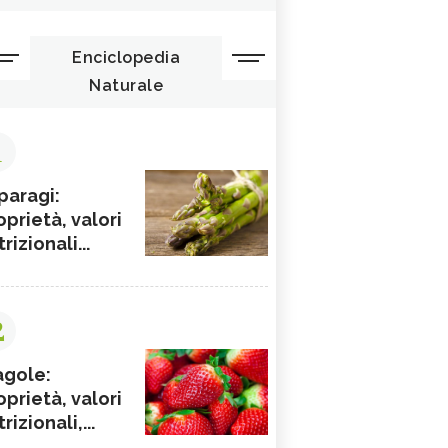
Enciclopedia
Naturale
1
paragi:
oprietà, valori
rizionali...
2
agole:
oprietà, valori
rizionali,...