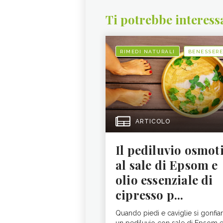
Ti potrebbe interess
RIMEDI NATURALI
BENESSERE
ARTICOLO
Il pediluvio osmot
al sale di Epsom e
olio essenziale di
cipresso p...
Quando piedi e caviglie si gonfia