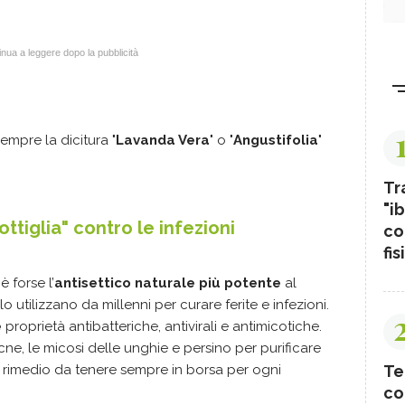
nua a leggere dopo la pubblicità
sempre la dicitura "
Lavanda Vera
" o "
Angustifolia
"
Tr
"ib
ottiglia" contro le infezioni
co
fis
è forse l’
antisettico naturale più potente
al
utilizzano da millenni per curare ferite e infezioni.
e
proprietà antibatteriche, antivirali e antimicotiche.
acne, le micosi delle unghie e persino per purificare
Te
sico rimedio da tenere sempre in borsa per ogni
co