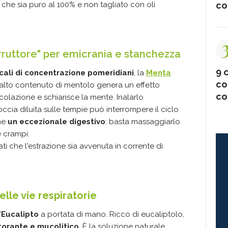
co
ca che sia puro al 100% e non tagliato con oli
erruttore" per emicrania e stanchezza
9 c
 cali di concentrazione pomeridiani
, la
Menta
co
 L’alto contenuto di mentolo genera un effetto
co
colazione e schiarisce la mente. Inalarlo
cia diluita sulle tempie può interrompere il ciclo
che
un eccezionale digestivo
: basta massaggiarlo
e crampi.
rati che l'estrazione sia avvenuta in corrente di
.
elle vie respiratorie
'
Eucalipto
a portata di mano. Ricco di eucaliptolo,
orante e mucolitico
. È la soluzione naturale