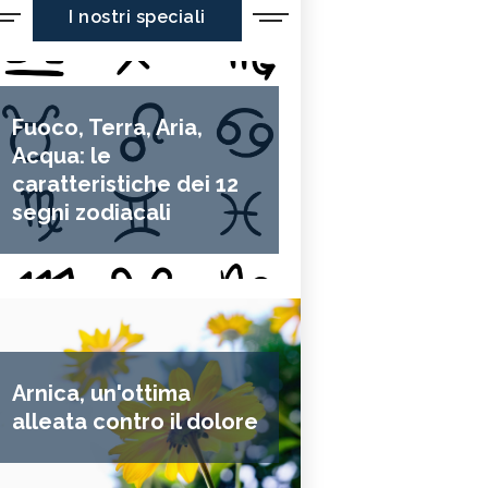
I nostri speciali
Fuoco, Terra, Aria,
Acqua: le
caratteristiche dei 12
segni zodiacali
Arnica, un'ottima
alleata contro il dolore