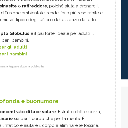
sinusite
o
raffreddore
, poiché aiuta a drenare il
 diffusione ambientale, rende l'aria più respirabile e
hiuso" tipico degli uffici o delle stanze da letto
ipto Globulus
è il più forte, ideale per adulti; il
 per i bambini.
er gli adulti
per i bambini
nua a leggere dopo la pubblicità
profonda e buonumore
oncentrato di luce solare
. Estratto dalla scorza,
dinarie
sia per il corpo che per la mente. È
 linfatico e aiutare il corpo a eliminare le tossine.