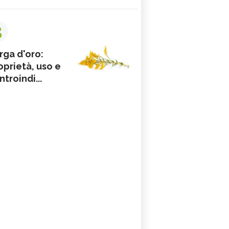
3
rga d'oro:
oprietà, uso e
ntroindi...