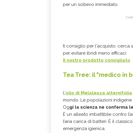
per un sollievo immediato.
Conti
Il consiglio per l'acquisto: cerca 
per evitare ibridi meno efficaci.
Il nostro prodotto consigliato
Tea Tree: il "medico in b
L’
olio di Melaleuca alternifolia
mondo. Le popolazioni indigene lo 
Og
gi la scienza ne conferma l
È un alleato imbattibile contro l’
l’aria carica di batteri. È il clas
emergenza igienica.