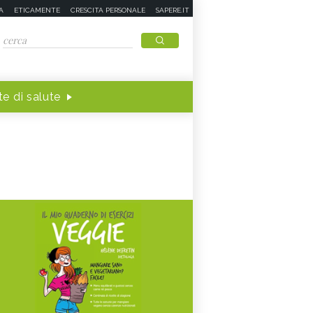
A
ETICAMENTE
CRESCITA PERSONALE
SAPERE.IT
e di salute