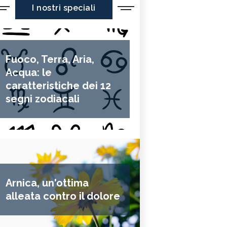
I nostri speciali
Fuoco, Terra, Aria,
Acqua: le
caratteristiche dei 12
segni zodiacali
Arnica, un'ottima
alleata contro il dolore