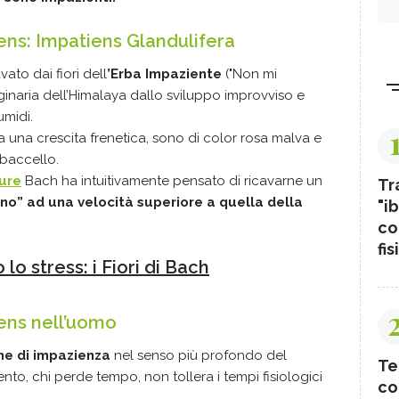
ens: Impatiens Glandulifera
vato dai fiori dell
’Erba Impaziente
("Non mi
ginaria dell’Himalaya dallo sviluppo improvviso e
umidi.
da una crescita frenetica, sono di color rosa malva e
 baccello.
ture
Bach ha intuitivamente pensato di ricavarne un
Tr
no” ad una velocità superiore a quella della
"ib
co
fis
o stress: i Fiori di Bach
iens nell’uomo
ne di impazienza
nel senso più profondo del
Te
nto, chi perde tempo, non tollera i tempi fisiologici
co