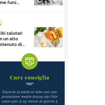
me funz...
3
ibi salutari
n un alto
ntenuto di...
Cure consiglia
Esporre la pelle al sole con una
protezione medio-bassa dai filtri
solari per 5-15 minuti al giorno 3