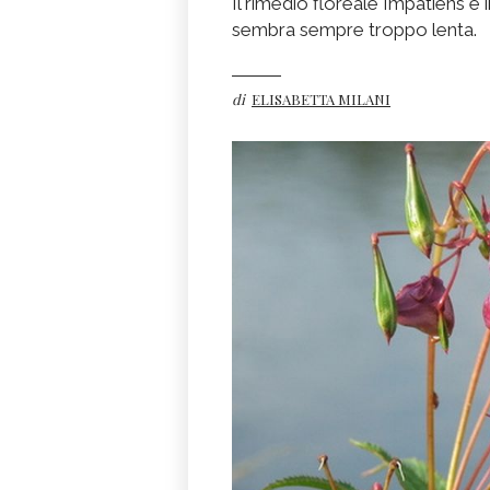
Il rimedio floreale Impatiens è 
sembra sempre troppo lenta.
di
ELISABETTA MILANI