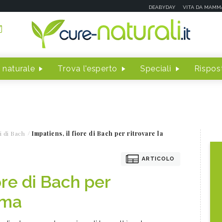
DEABYDAY
VITA DA MAMM
 naturale
Trova l'esperto
Speciali
Rispost
i di Bach
Impatiens, il fiore di Bach per ritrovare la
ARTICOLO
iore di Bach per
lma