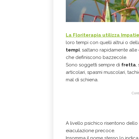
La Floriterapia utilizza Impati
loro tempi con quelli altrui o dell
tempi
, saltano rapidamente all
che definiscono bazzecole.
Sono soggetti sempre di
fretta
,
articolari, spasmi muscolari, tachica
mal di schiena.
Conti
A livello psichico risentono dello 
eiaculazione precoce.
Insomma il nome stesso lo indica