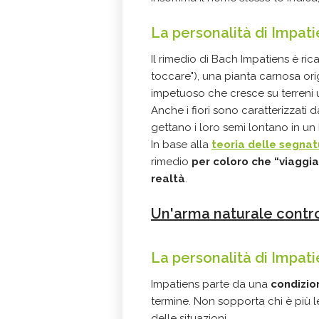
La personalità di Impati
Il rimedio di Bach Impatiens è rica
toccare"), una pianta carnosa ori
impetuoso che cresce su terreni 
Anche i fiori sono caratterizzati 
gettano i loro semi lontano in un
In base alla
teoria delle segna
rimedio
per coloro che “viaggia
realtà
.
Un'arma naturale contro l
La personalità di Impat
Impatiens parte da una
condizio
termine. Non sopporta chi è più le
delle situazioni.