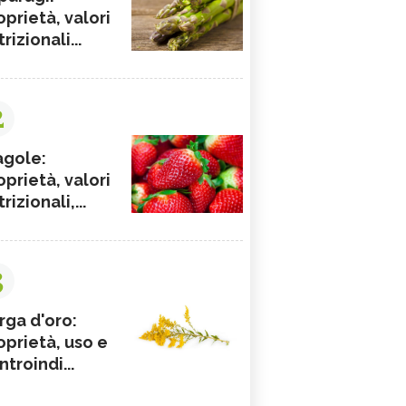
oprietà, valori
rizionali...
2
agole:
oprietà, valori
rizionali,...
3
rga d'oro:
oprietà, uso e
ntroindi...