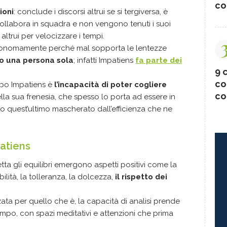
co
ioni
: conclude i discorsi altrui se si tergiversa, è
collabora in squadra e non vengono tenuti i suoi
 altrui per velocizzare i tempi.
utonomamente perché mal sopporta le lentezze
o una persona sola
; infatti Impatiens
fa parte dei
9 c
co
ipo Impatiens è
l’incapacità di poter cogliere
co
la sua frenesia, che spesso lo porta ad essere in
o quest’ultimo mascherato dall’efficienza che ne
patiens
ta gli equilibri emergono aspetti positivi come la
abilità, la tolleranza, la dolcezza,
il rispetto dei
ata per quello che è, la capacità di analisi prende
empo, con spazi meditativi e attenzioni che prima