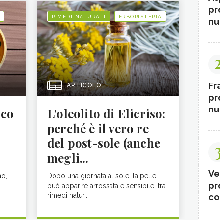
pr
RIMEDI NATURALI
ERBORISTERIA
nut
Fr
ARTICOLO
pr
nut
ico
L'oleolito di Elicriso:
perché è il vero re
del post-sole (anche
megli...
Ve
no,
Dopo una giornata al sole, la pelle
pr
e
può apparire arrossata e sensibile: tra i
rimedi natur...
co