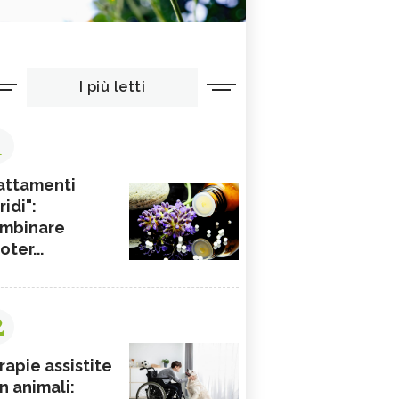
I più letti
1
attamenti
ridi":
mbinare
ioter...
2
rapie assistite
n animali: