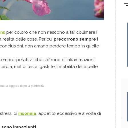
ens
per coloro che non riescono a far collimare i
a realtà delle cose. Per cui
precorrono sempre i
e conclusioni, non amano perdere tempo in quelle
 sempre iperattivi, che soffrono di infiammazioni
rdia, mal di testa, gastrite, irritabilità della pelle,
nua a leggere dopo la pubblicità
stress, di
insonnia
, appetito eccessivo e a volte di
,
sono impazienti.