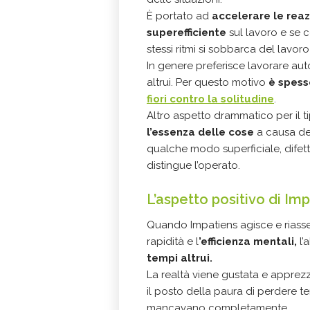
È portato ad
accelerare le reaz
superefficiente
sul lavoro e se 
stessi ritmi si sobbarca del lavoro
In genere preferisce lavorare a
altrui. Per questo motivo
è spess
fiori contro la solitudine
.
Altro aspetto drammatico per il t
l’essenza delle cose
a causa del
qualche modo superficiale, difett
distingue l’operato.
L’aspetto positivo di Im
Quando Impatiens agisce e riasset
rapidità e l
’efficienza mentali,
l’
tempi altrui.
La realtà viene gustata e apprezz
il posto della paura di perdere t
mancavano completamente.