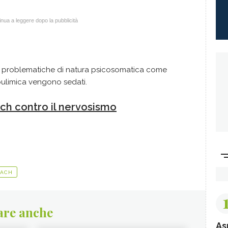
nua a leggere dopo la pubblicità
o, problematiche di natura psicosomatica come
 bulimica vengono sedati.
Bach contro il nervosismo
BACH
are anche
As