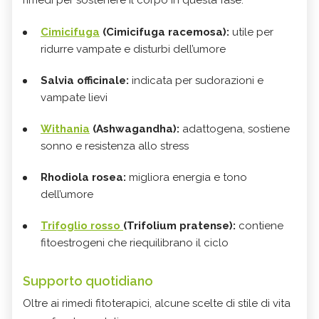
rimedi per sostenere il corpo in questa fase:
Cimicifuga
(Cimicifuga racemosa):
utile per
ridurre vampate e disturbi dell’umore
Salvia officinale:
indicata per sudorazioni e
vampate lievi
Withania
(Ashwagandha):
adattogena, sostiene
sonno e resistenza allo stress
Rhodiola rosea:
migliora energia e tono
dell’umore
Trifoglio rosso
(Trifolium pratense):
contiene
fitoestrogeni che riequilibrano il ciclo
Supporto quotidiano
Oltre ai rimedi fitoterapici, alcune scelte di stile di vita