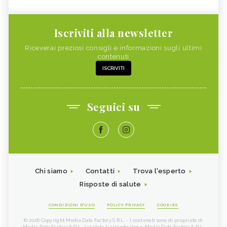
Iscriviti alla newsletter
Riceverai preziosi consigli e informazioni sugli ultimi
contenuti
ISCRIVITI
Seguici su
Chi siamo
Contatti
Trova l'esperto
Risposte di salute
CONDIZIONI D'USO
POLICY PRIVACY
COOKIES
© 2026 Copyright Media Data Factory S.R.L. - I contenuti sono di proprietà di