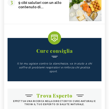
3
9 cibi salutari con un alto
contenuto di...
Cure consiglia
Il tè mu agisce contro la stanchezza, va in aiuto a chi
soffre di problemi respiratori e rinforza chi pratica
sport.
Trova Esperto
EFFETTUA UNA RICERCA NELLA DIRECTORY DI CURE-NATURALI E
TROVA IL TUO ESPERTO DI SALUTE NATURALE.