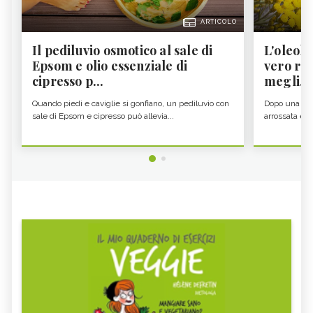
ARTICOLO
Il pediluvio osmotico al sale di
L'oleolit
Epsom e olio essenziale di
vero re 
cipresso p...
megli...
Quando piedi e caviglie si gonfiano, un pediluvio con
Dopo una gior
sale di Epsom e cipresso può allevia...
arrossata e se