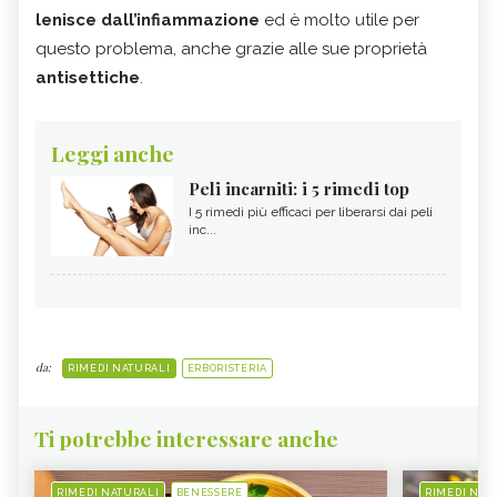
lenisce dall’infiammazione
ed è molto utile per
questo problema, anche grazie alle sue proprietà
antisettiche
.
Leggi anche
Peli incarniti: i 5 rimedi top
I 5 rimedi più efficaci per liberarsi dai peli
inc...
da:
RIMEDI NATURALI
ERBORISTERIA
Ti potrebbe interessare anche
RIMEDI NATURALI
BENESSERE
RIMEDI NAT