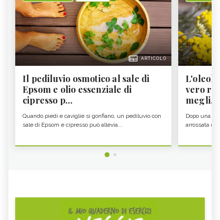
ARTICOLO
Il pediluvio osmotico al sale di
L'oleolit
Epsom e olio essenziale di
vero re 
cipresso p...
megli...
Quando piedi e caviglie si gonfiano, un pediluvio con
Dopo una gior
sale di Epsom e cipresso può allevia...
arrossata e se