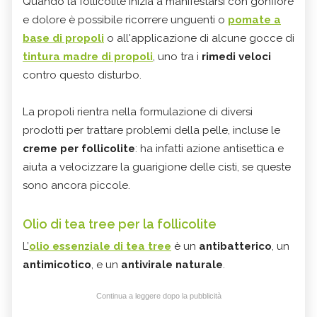
Quando la follicolite inizia a manifestarsi con gonfiore
e dolore è possibile ricorrere unguenti o
pomate a
base di propoli
o all'applicazione di alcune gocce di
tintura madre di propoli
, uno tra i
rimedi veloci
contro questo disturbo.
La propoli rientra nella formulazione di diversi
prodotti per trattare problemi della pelle, incluse le
creme per follicolite
: ha infatti azione antisettica e
aiuta a velocizzare la guarigione delle cisti, se queste
sono ancora piccole.
Olio di tea tree per la follicolite
L’
olio essenziale di tea tree
è un
antibatterico
, un
antimicotico
, e un
antivirale naturale
.
Continua a leggere dopo la pubblicità