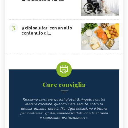
3
9 cibi salutari con un alto
contenuto di...
Cure consiglia
Facciamo lavorare questi glutei. Stringete i glutei.
Mentre cucinate, quando siete sedute, sotto la
doccia, quando siete in fila. Ogni occasione è buona
per contrarre i glutei, rimanendo dritti con la schiena
e respirando profondamente.