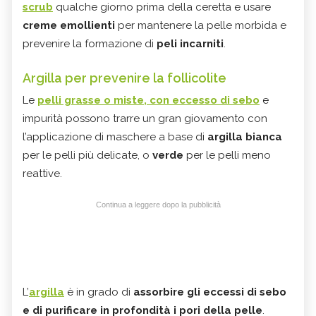
scrub
qualche giorno prima della ceretta e usare
creme emollienti
per mantenere la pelle morbida e
prevenire la formazione di
peli incarniti
.
Argilla per prevenire la follicolite
Le
pelli grasse o miste, con eccesso di sebo
e
impurità possono trarre un gran giovamento con
l’applicazione di maschere a base di
argilla bianca
per le pelli più delicate, o
verde
per le pelli meno
reattive.
Continua a leggere dopo la pubblicità
L’
argilla
è in grado di
assorbire gli eccessi di sebo
e di purificare in profondità i pori della pelle
.