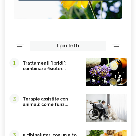
I più letti
1
Trattamenti "ibridi":
combinare fisioter...
2
Terapie assistite con
animali: come funz...
3
9 cibi salutari con un alto