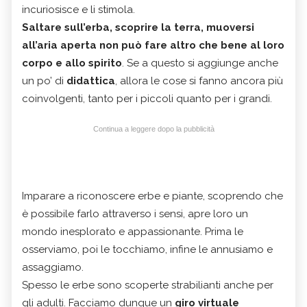
incuriosisce e li stimola.
Saltare sull’erba, scoprire la terra, muoversi
all’aria aperta non può fare altro che bene al loro
corpo e allo spirito
. Se a questo si aggiunge anche
un po’ di
didattica
, allora le cose si fanno ancora più
coinvolgenti, tanto per i piccoli quanto per i grandi.
Continua a leggere dopo la pubblicità
Imparare a riconoscere erbe e piante, scoprendo che
è possibile farlo attraverso i sensi, apre loro un
mondo inesplorato e appassionante. Prima le
osserviamo, poi le tocchiamo, infine le annusiamo e
assaggiamo.
Spesso le erbe sono scoperte strabilianti anche per
gli adulti. Facciamo dunque un
giro virtuale