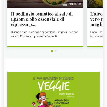
ARTICOLO
Il pediluvio osmotico al sale di
L'oleolit
Epsom e olio essenziale di
vero re 
cipresso p...
megli...
Quando piedi e caviglie si gonfiano, un pediluvio con
Dopo una gior
sale di Epsom e cipresso può allevia...
arrossata e se