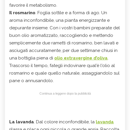
favorire il metabolismo.
Il rosmarino
. Foglia sottile e a forma di ago. Un
aroma inconfondibile, una pianta energizzante e
depurante insieme. Con i vostri bambini preparate del
buon olio aromatizzato, raccogliendo e mettendo
semplicemente due rametti di rosmarino, ben lavati e
asciugati accuratamente, per due settimane chiusi in
una bottiglia piena di
olio extravergine d’oliva
.
Trascorso il tempo, fategli indovinare qual'è l'olio al
rosmarino e quale quello naturale, assaggiandolo sul
pane o annusandolo.
Continua a leggere dopo la pubblicità
La lavanda
. Dal colore inconfondibile, la
lavanda
rilassa e placa ogni piccola o grande ansia. Raccolta