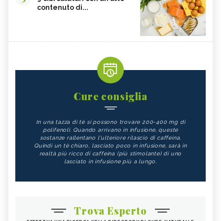
contenuto di...
Cure consiglia
In una tazza di tè si possono trovare 200-400 mg di
polifenoli. Quando arrivano in infusione, queste
sostanze rallentano l'ulteriore rilascio di caffeina.
Quindi un tè chiaro, lasciato poco in infusione, sarà in
realtà più ricco di caffeina (più stimolante) di uno
lasciato in infusione più a lungo.
Trova Esperto