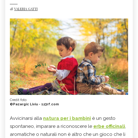
di
VALERIA GATTI
Credit foto
©Pazargic Liviu - 123rf.com
Avvicinarsi alla
natura per i bambini
è un gesto
spontaneo, imparare a riconoscere le
erbe officinali
,
aromatiche o naturali non è altro che un gioco che li