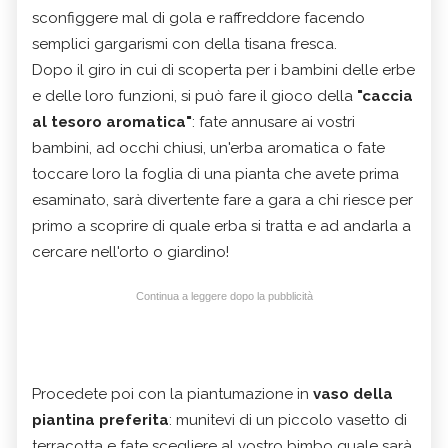
sconfiggere mal di gola e raffreddore facendo
semplici gargarismi con della tisana fresca.
Dopo il giro in cui di scoperta per i bambini delle erbe
e delle loro funzioni, si può fare il gioco della
"caccia
al tesoro aromatica"
: fate annusare ai vostri
bambini, ad occhi chiusi, un'erba aromatica o fate
toccare loro la foglia di una pianta che avete prima
esaminato, sarà divertente fare a gara a chi riesce per
primo a scoprire di quale erba si tratta e ad andarla a
cercare nell'orto o giardino!
Continua a leggere dopo la pubblicità
Procedete poi con la
piantumazione in
vaso della
piantina preferita
: munitevi di un piccolo vasetto di
terracotta e fate scegliere al vostro bimbo quale sarà