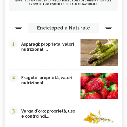
EFFETTUA UNA RICERCA NELLA DIRECTORY DI CURE-NATURALI E
TROVA IL TUO ESPERTO DI SALUTE NATURALE.
Enciclopedia Naturale
1
Asparagi: proprietà, valori
nutrizionali...
2
Fragole: proprietà, valori
nutrizionali,...
3
Verga d'oro: proprietà, uso
e controindi...