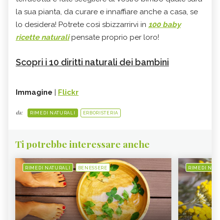
la sua pianta, da curare e innaffiare anche a casa, se
lo desidera! Potrete così sbizzarrirvi in
100 baby
ricette naturali
pensate proprio per loro!
Scopri i 10 diritti naturali dei bambini
Immagine
|
Flickr
da:
RIMEDI NATURALI
ERBORISTERIA
Ti potrebbe interessare anche
RIMEDI NATURALI
BENESSERE
RIMEDI NAT