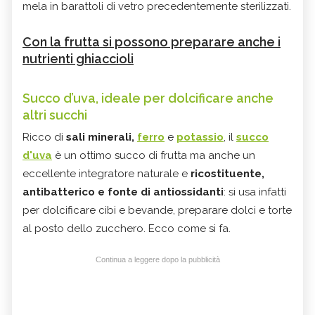
mela in barattoli di vetro precedentemente sterilizzati.
Con la frutta si possono preparare anche i
nutrienti ghiaccioli
Succo d’uva, ideale per dolcificare anche
altri succhi
Ricco di
sali minerali,
ferro
e
potassio
, il
succo
d'uva
è un ottimo succo di frutta ma anche un
eccellente integratore naturale e
ricostituente,
antibatterico e fonte di antiossidanti
: si usa infatti
per dolcificare cibi e bevande, preparare dolci e torte
al posto dello zucchero. Ecco come si fa.
Continua a leggere dopo la pubblicità