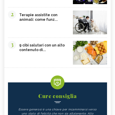
2
Terapie assistite con
animali: come funz...
3
9 cibi salutari con un alto
contenuto di...
Cure consiglia
Essere generosi è una chiave per incamminarsi verso
uno stato di felicità che non sia altalenante. Allo