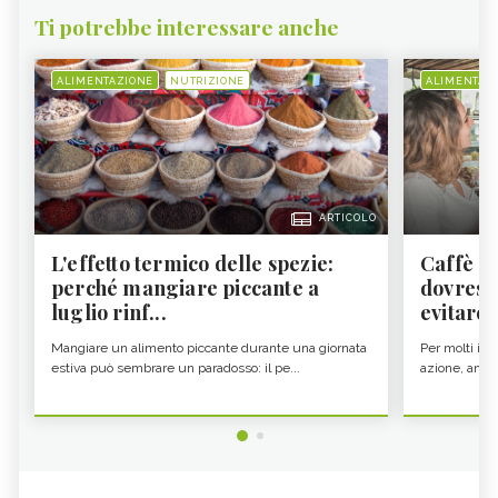
Ti potrebbe interessare anche
ALIMENTAZIONE
NUTRIZIONE
ALIMENTAZ
ARTICOLO
L'effetto termico delle spezie:
Caffè a
perché mangiare piccante a
dovresti
luglio rinf...
evitare i
Mangiare un alimento piccante durante una giornata
Per molti il c
estiva può sembrare un paradosso: il pe...
azione, ancor