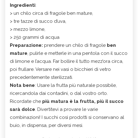
Ingredienti
:
> un chilo circa di fragole ben mature,
> tre tazze di succo d’uva,
> mezzo limone,
> 250 grammi di acqua
Preparazione:
prendere un chilo di fragole
ben
mature
, pulirle e metterle in una pentola con il succo
di limone e l’acqua. Far bollire il tutto mezz’ora circa,
poi frullare. Versare nei vasi o bicchieri di vetro
precedentemente sterilizzati.
Nota bene
: Usare la frutta più naturale possibile,
ricercandola dai contadini, o dal vostro orto.
Ricordate che
più matura è la frutta, più il succo
sarà dolce
. Divertitevi a provare le varie
combinazioni! I succhi così prodotti si conservano al
buio, in dispensa, per diversi mesi.